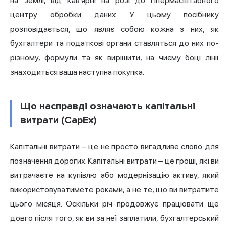
на землі, від кав'ярні на розі до гіпермасштабного
центру обробки даних. У цьому посібнику
розповідається, що являє собою кожна з них, як
бухгалтери та податкові органи ставляться до них по-
різному, формули та як вирішити, на чиєму боці лінії
знаходиться ваша наступна покупка.
Що насправді означають капітальні
витрати (CapEx)
Капітальні витрати – це не просто вигадливе слово для
позначення дорогих. Капітальні витрати – це гроші, які ви
витрачаєте на купівлю або модернізацію активу, який
використовуватимете роками, а не те, що ви витратите
цього місяця. Оскільки річ продовжує працювати ще
довго після того, як ви за неї заплатили, бухгалтерський