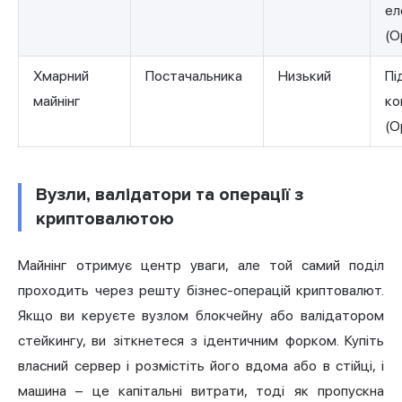
ел
(O
Хмарний
Постачальника
Низький
Пі
майнінг
ко
(O
Вузли, валідатори та операції з
криптовалютою
Майнінг отримує центр уваги, але той самий поділ
проходить через решту бізнес-операцій криптовалют.
Якщо ви керуєте вузлом блокчейну або валідатором
стейкингу, ви зіткнетеся з ідентичним форком. Купіть
власний сервер і розмістіть його вдома або в стійці, і
машина – це капітальні витрати, тоді як пропускна