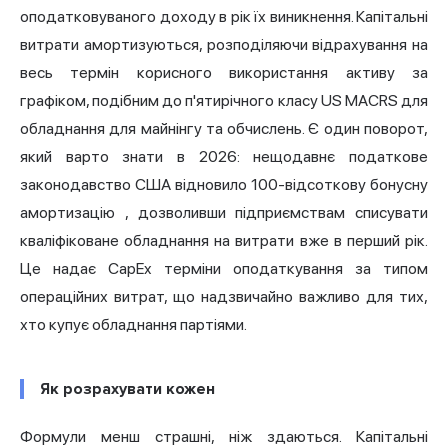
оподатковуваного доходу в рік їх виникнення. Капітальні
витрати амортизуються, розподіляючи відрахування на
весь термін корисного використання активу за
графіком, подібним до п'ятирічного класу US MACRS для
обладнання для майнінгу та обчислень. Є один поворот,
який варто знати в 2026: нещодавнє податкове
законодавство США
відновило 100-відсоткову бонусну
амортизацію
, дозволивши підприємствам списувати
кваліфіковане обладнання на витрати вже в перший рік.
Це надає CapEx терміни оподаткування за типом
операційних витрат, що надзвичайно важливо для тих,
хто купує обладнання партіями.
Як розрахувати кожен
Формули менш страшні, ніж здаються. Капітальні