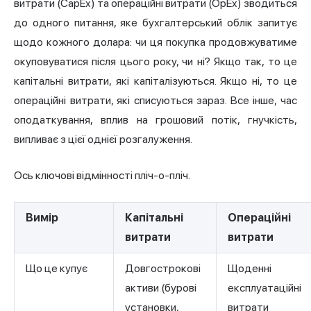
витрати (CapEx) та операційні витрати (OpEx) зводиться
до одного питання, яке бухгалтерський облік запитує
щодо кожного долара: чи ця покупка продовжуватиме
окуповуватися після цього року, чи ні? Якщо так, то це
капітальні витрати, які капіталізуються. Якщо ні, то це
операційні витрати, які списуються зараз. Все інше, час
оподаткування, вплив на грошовий потік, гнучкість,
випливає з цієї однієї розгалуження.
Ось ключові відмінності пліч-о-пліч.
Вимір
Капітальні
Операційні
витрати
витрати
Що це купує
Довгострокові
Щоденні
активи (бурові
експлуатаційні
установки,
витрати