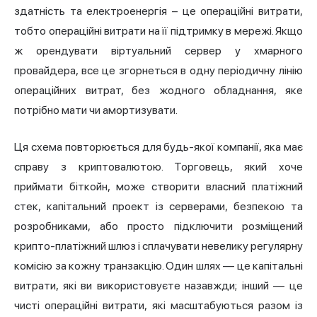
здатність та електроенергія – це операційні витрати,
тобто операційні витрати на її підтримку в мережі. Якщо
ж орендувати віртуальний сервер у хмарного
провайдера, все це згорнеться в одну періодичну лінію
операційних витрат, без жодного обладнання, яке
потрібно мати чи амортизувати.
Ця схема повторюється для будь-якої компанії, яка має
справу з криптовалютою. Торговець, який хоче
приймати біткойн, може створити власний платіжний
стек, капітальний проект із серверами, безпекою та
розробниками, або просто підключити розміщений
крипто-платіжний шлюз і сплачувати невелику регулярну
комісію за кожну транзакцію. Один шлях — це капітальні
витрати, які ви використовуєте назавжди; інший — це
чисті операційні витрати, які масштабуються разом із