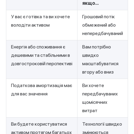
якщо...
У вас є готівка та ви хочете
Грошовий потік
володіти активом
обмежений або
непередбачуваний
Енергія або споживання є
Вам потрібно
дешевими та стабільними в
швидко
довгостроковій перспективі
масштабуватися
вгору або вниз
Податкова амортизація має
Ви хочете
для вас значення
передбачуваних
щомісячних
витрат
Ви будете користуватися
Технології швидко
активом протягом багатьох
змінюються