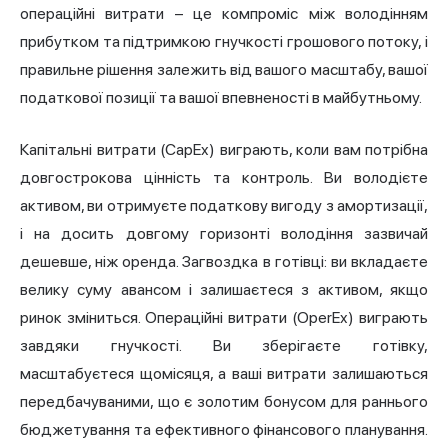
операційні витрати – це компроміс між володінням
прибутком та підтримкою гнучкості грошового потоку, і
правильне рішення залежить від вашого масштабу, вашої
податкової позиції та вашої впевненості в майбутньому.
Капітальні витрати (CapEx) виграють, коли вам потрібна
довгострокова цінність та контроль. Ви володієте
активом, ви отримуєте податкову вигоду з амортизації,
і на досить довгому горизонті володіння зазвичай
дешевше, ніж оренда. Загвоздка в готівці: ви вкладаєте
велику суму авансом і залишаєтеся з активом, якщо
ринок зміниться. Операційні витрати (OperEx) виграють
завдяки гнучкості. Ви зберігаєте готівку,
масштабуєтеся щомісяця, а ваші витрати залишаються
передбачуваними, що є золотим бонусом для раннього
бюджетування та ефективного фінансового планування.