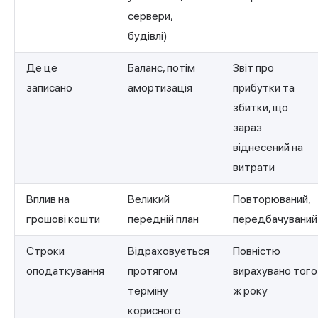
сервери,
будівлі)
Де це
Баланс, потім
Звіт про
записано
амортизація
прибутки та
збитки, що
зараз
віднесений на
витрати
Вплив на
Великий
Повторюваний,
грошові кошти
передній план
передбачуваний
Строки
Відраховується
Повністю
оподаткування
протягом
вирахувано того
терміну
ж року
корисного