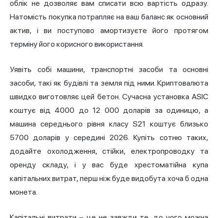
облік не дозволяє вам списати всю вартість одразу.
Натомість покупка потрапляє на ваш баланс як основний
актив, і ви поступово амортизуєте його протягом
терміну його корисного використання.
Уявіть собі машини, транспортні засоби та основні
засоби, такі як будівлі та земля під ними. Криптовалюта
швидко виготовляє цей бетон. Сучасна установка ASIC
коштує від 4000 до 12 000 доларів за одиницю, а
машина середнього рівня класу S21 коштує близько
5700 доларів у середині 2026. Купіть сотню таких,
додайте охолодження, стійки, електропроводку та
оренду складу, і у вас буде хрестоматійна купа
капітальних витрат, перш ніж буде видобута хоча б одна
монета.
Капітальні витрати – це не завжди те, до чого можна