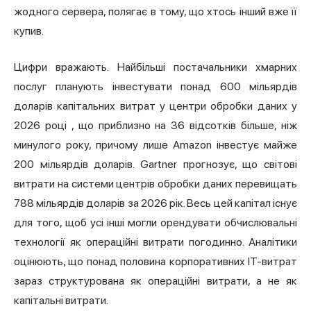
жодного сервера, полягає в тому, що хтось інший вже її
купив.
Цифри вражають. Найбільші постачальники хмарних
послуг планують інвестувати
понад 600 мільярдів
доларів капітальних витрат у центри обробки даних у
2026 році
, що приблизно на 36 відсотків більше, ніж
минулого року, причому лише Amazon інвестує майже
200 мільярдів доларів.
Gartner
прогнозує, що світові
витрати на системи центрів обробки даних перевищать
788 мільярдів доларів за 2026 рік. Весь цей капітал існує
для того, щоб усі інші могли орендувати обчислювальні
технології як операційні витрати погодинно. Аналітики
оцінюють, що понад половина корпоративних ІТ-витрат
зараз структурована як операційні витрати, а не як
капітальні витрати.