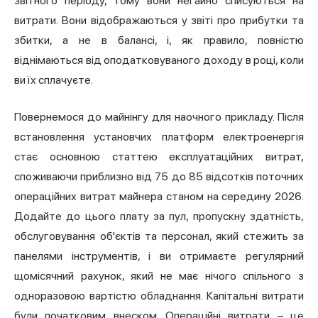
звітного періоду, тому вони негайно списуються на
витрати. Вони відображаються у звіті про прибутки та
збитки, а не в балансі, і, як правило, повністю
віднімаються від оподатковуваного доходу в році, коли
ви їх сплачуєте.
Повернемося до
майнінгу
для наочного прикладу. Після
встановлення установчих платформ електроенергія
стає основною статтею експлуатаційних витрат,
споживаючи приблизно від 75 до 85 відсотків поточних
операційних витрат майнера станом на середину 2026.
Додайте до цього плату за пул, пропускну здатність,
обслуговування об'єктів та персонал, який стежить за
панелями інструментів, і ви отримаєте регулярний
щомісячний рахунок, який не має нічого спільного з
одноразовою вартістю обладнання. Капітальні витрати
були початковим внеском. Операційні витрати – це