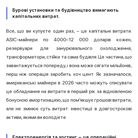
Бурові установки та будівництво вимагають
капітальних витрат.
Все, що ви купуєте один раз, – це капітальні витрати.
ASIC-майнери по 4000–12 000 доларів кожен,
резервуари для занурювального охолодження,
трансформатори, стійки та сама будівля. Це частина, що
завантажується попереду, і вона може сягати мільйонів,
перш ніж операція заробить хоч цент. Як зазначалося,
американські майнери в 2026 часто можуть списувати
це обладнання на витрати в перший рік за відновленою
бонусною амортизацією, що пом’якшує грошові витрати,
але не змінює суть витрат: інвестиції в довгострокові
активи, якими ви володієте.
Електроенергія та хостинг – це операційні