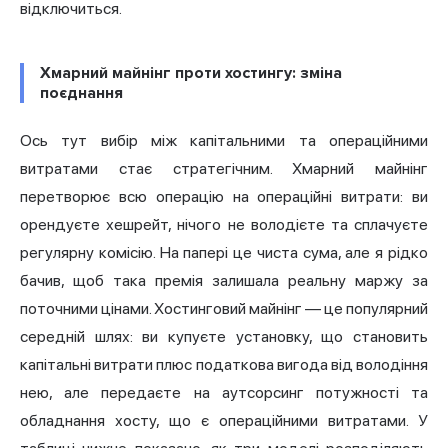
відключиться.
Хмарний майнінг проти хостингу: зміна
поєднання
Ось тут вибір між капітальними та операційними
витратами стає стратегічним. Хмарний майнінг
перетворює всю операцію на операційні витрати: ви
орендуєте хешрейт, нічого не володієте та сплачуєте
регулярну комісію. На папері це чиста сума, але я рідко
бачив, щоб така премія залишала реальну маржу за
поточними цінами. Хостинговий майнінг — це популярний
середній шлях: ви купуєте установку, що становить
капітальні витрати плюс податкова вигода від володіння
нею, але передаєте на аутсорсинг потужності та
обладнання хосту, що є операційними витратами. У