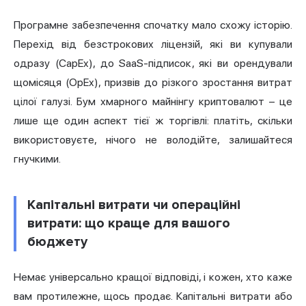
Програмне забезпечення спочатку мало схожу історію.
Перехід від безстрокових ліцензій, які ви купували
одразу (CapEx), до SaaS-підписок, які ви орендували
щомісяця (OpEx), призвів до різкого зростання витрат
цілої галузі. Бум хмарного майнінгу криптовалют – це
лише ще один аспект тієї ж торгівлі: платіть, скільки
використовуєте, нічого не володійте, залишайтеся
гнучкими.
Капітальні витрати чи операційні
витрати: що краще для вашого
бюджету
Немає універсально кращої відповіді, і кожен, хто каже
вам протилежне, щось продає. Капітальні витрати або