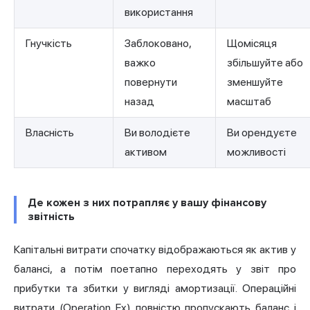
використання
Гнучкість
Заблоковано,
Щомісяця
важко
збільшуйте або
повернути
зменшуйте
назад
масштаб
Власність
Ви володієте
Ви орендуєте
активом
можливості
Де кожен з них потрапляє у вашу фінансову
звітність
Капітальні витрати спочатку відображаються як актив у
балансі, а потім поетапно переходять у звіт про
прибутки та збитки у вигляді амортизації. Операційні
витрати (Operation Ex) повністю пропускають баланс і