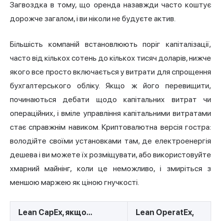
Загвоздка в тому, що оренда назавжди часто коштує
дорожче загалом, і ви ніколи не будуєте актив.
Більшість компаній встановлюють поріг капіталізації,
часто від кількох сотень до кількох тисяч доларів, нижче
якого все просто включається у витрати для спрощення
бухгалтерського обліку. Якщо ж його перевищити,
починаються дебати щодо капітальних витрат чи
операційних, і вміле управління капітальними витратами
стає справжнім навиком. Криптовалютна версія гостра:
володійте своїми установками там, де електроенергія
дешева і ви можете їх розміщувати, або використовуйте
хмарний майнінг, коли це неможливо, і змиріться з
меншою маржею як ціною гнучкості.
Lean CapEx, якщо...
Lean OperatEx,