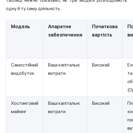
таблиці нижче показано, як три моделі розподіляють
одну й ту саму діяльність.
Модель
Апаратне
Початкова
По
забезпечення
вартість
ви
Самостійний
Ваші капітальні
Високий
Ел
видобуток
витрати
та
об
(O
Хостинговий
Ваші капітальні
Високий
Пл
майнінг
витрати
хо
по
ви