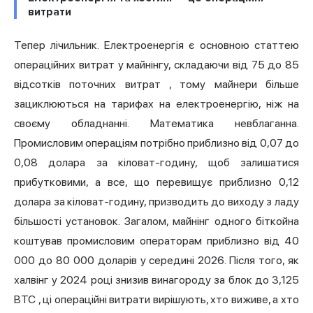
витрати
Тепер лічильник. Електроенергія є основною статтею
операційних витрат у майнінгу,
складаючи від 75 до 85
відсотків поточних витрат
, тому майнери більше
зациклюються на тарифах на електроенергію, ніж на
своєму обладнанні. Математика невблаганна.
Промисловим операціям потрібно приблизно від 0,07 до
0,08 долара за кіловат-годину, щоб залишатися
прибутковими, а все, що перевищує приблизно 0,12
долара за кіловат-годину, призводить до виходу з ладу
більшості установок. Загалом, майнінг одного біткойна
коштував промисловим операторам приблизно від 40
000 до 80 000 доларів у середині 2026. Після того, як
халвінг у 2024 році знизив
винагороду за блок
до
3,125
BTC
, ці операційні витрати вирішують, хто виживе, а хто