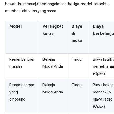
bawah ini menunjukkan bagaimana ketiga model tersebut
membagi aktivitas yang sama.
Model
Perangkat
Biaya
Biaya
keras
di
berkelanj
muka
Penambangan
Belanja
Tinggi
Biaya listrik
mandiri
Modal Anda
pemelihara
(OpEx)
Penambangan
Belanja
Tinggi
Biaya hosti
yang
Modal Anda
mencakup
dihosting
biaya listrik
(OpEx)