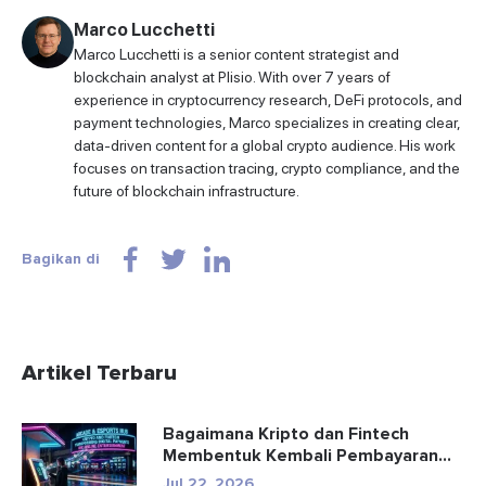
Marco Lucchetti
Marco Lucchetti is a senior content strategist and
blockchain analyst at Plisio. With over 7 years of
experience in cryptocurrency research, DeFi protocols, and
payment technologies, Marco specializes in creating clear,
data-driven content for a global crypto audience. His work
focuses on transaction tracing, crypto compliance, and the
future of blockchain infrastructure.
Bagikan di
Artikel Terbaru
Bagaimana Kripto dan Fintech
Membentuk Kembali Pembayaran
dan Hibu...
Jul 22, 2026