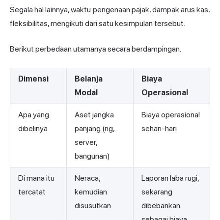
Segala hal lainnya, waktu pengenaan pajak, dampak arus kas,
fleksibilitas, mengikuti dari satu kesimpulan tersebut.
Berikut perbedaan utamanya secara berdampingan.
Dimensi
Belanja
Biaya
Modal
Operasional
Apa yang
Aset jangka
Biaya operasional
dibelinya
panjang (rig,
sehari-hari
server,
bangunan)
Di mana itu
Neraca,
Laporan laba rugi,
tercatat
kemudian
sekarang
disusutkan
dibebankan
sebagai biaya