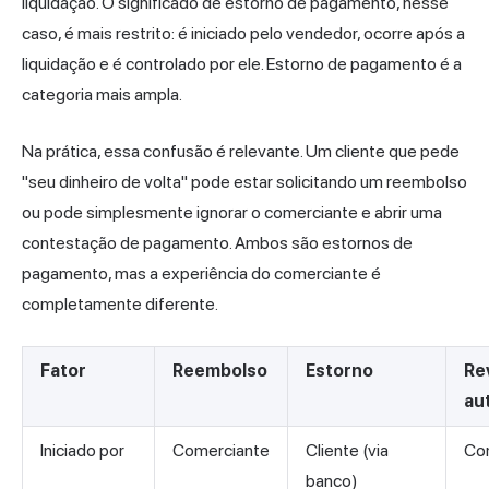
liquidação. O significado de estorno de pagamento, nesse
caso, é mais restrito: é iniciado pelo vendedor, ocorre após a
liquidação e é controlado por ele. Estorno de pagamento é a
categoria mais ampla.
Na prática, essa confusão é relevante. Um cliente que pede
"seu dinheiro de volta" pode estar solicitando um reembolso
ou pode simplesmente ignorar o comerciante e abrir uma
contestação de pagamento. Ambos são estornos de
pagamento, mas a experiência do comerciante é
completamente diferente.
Fator
Reembolso
Estorno
Re
au
Iniciado por
Comerciante
Cliente (via
Com
banco)