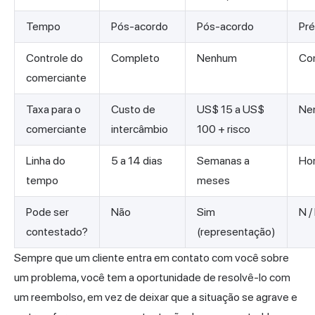
Tempo
Pós-acordo
Pós-acordo
Pr
Controle do
Completo
Nenhum
Co
comerciante
Taxa para o
Custo de
US$ 15 a US$
Ne
comerciante
intercâmbio
100 + risco
Linha do
5 a 14 dias
Semanas a
Ho
tempo
meses
Pode ser
Não
Sim
N /
contestado?
(representação)
Sempre que um cliente entra em contato com você sobre
um problema, você tem a oportunidade de resolvê-lo com
um reembolso, em vez de deixar que a situação se agrave e