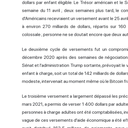
dollars par enfant éligible. Le Trésor américain et l
semaine du 11 avril ; deux semaines plus tard, le 
d'Américains recevraient un versement avant le 25 avril
à environ 270 milliards de dollars, répartis sur 16
colossale ; personne ne se doutait encore que deux autr
Le deuxième cycle de versements fut un compromis p
décembre 2020 après des semaines de négociations 
Sénat et l'administration Trump sortante, prévoyait le
enfant à charge, soit un total de 142 milliards de dollar
modeste, intervenait au moment même où le Bitcoin fran
Le troisième versement a largement dépassé les précéd
mars 2021, a permis de verser 1 400 dollars par adulte 
personnes à charge adultes ont été comptabilisées, incl
vague de ces versements d'aide économique a été effect