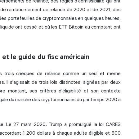
versements de relance, des règles d'admissibilité qui ont
dit de remboursement de relance de 2020 et de 2021, des
s des portefeuilles de cryptomonnaies en quelques heures,
t liquide ont cessé et où les ETF Bitcoin au comptant ont
et le guide du fisc américain
les trois chèques de relance comme un seul et même
Il s'agissait de trois lois distinctes, signées par deux
re montant, ses critères d'éligibilité et son contexte
 inégale du marché des cryptomonnaies du printemps 2020 à
nce. Le 27 mars 2020, Trump a promulgué la loi CARES
 accordant 1 200 dollars à chaque adulte éligible et 500