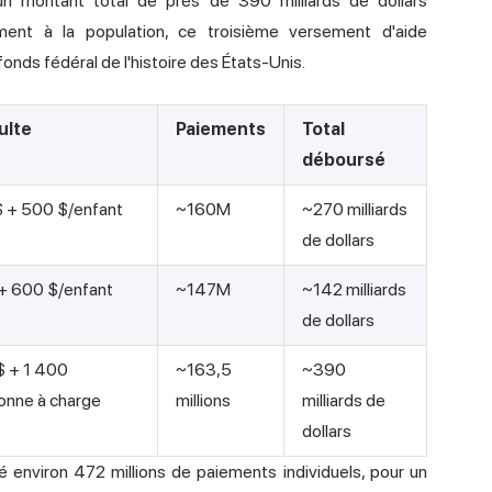
 un montant total de près de 390 milliards de dollars
ent à la population, ce troisième versement d'aide
onds fédéral de l'histoire des États-Unis.
ulte
Paiements
Total
déboursé
$ + 500 $/enfant
~160M
~270 milliards
de dollars
+ 600 $/enfant
~147M
~142 milliards
de dollars
$ + 1 400
~163,5
~390
onne à charge
millions
milliards de
dollars
é environ 472 millions de paiements individuels, pour un