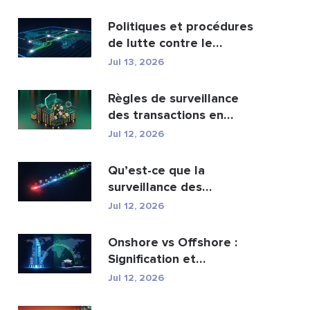
portefeuil...
Politiques et procédures
de lutte contre le
blanchiment d’argen...
Jul 13, 2026
Règles de surveillance
des transactions en
matière de lutte cont...
Jul 12, 2026
Qu’est-ce que la
surveillance des
transactions AML et
Jul 12, 2026
comment fo...
Onshore vs Offshore :
Signification et
principales différences
Jul 12, 2026
e...