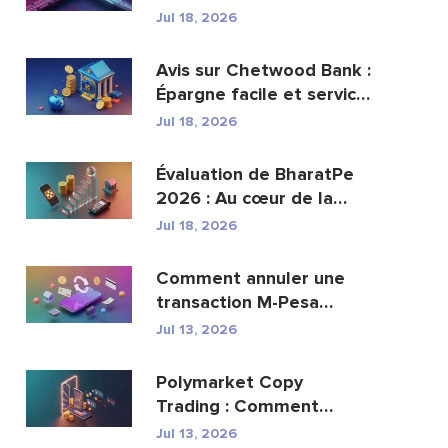
peut-elle remplacer...
Jul 18, 2026
Avis sur Chetwood Bank :
Épargne facile et services
bancaires s�...
Jul 18, 2026
Évaluation de BharatPe
2026 : Au cœur de la
licorne fintech val...
Jul 18, 2026
Comment annuler une
transaction M-Pesa
envoyée par erreur
Jul 13, 2026
Polymarket Copy
Trading : Comment
copier les meilleurs
Jul 13, 2026