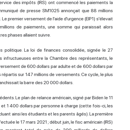
e Service des impôts (IRS) ont commencé les paiements la
communiqué de presse SM1025 annonçait que 88 millions
. Le premier versement de l'aide d'urgence (EIP1) s'élevait
0 millions de paiements, une somme qui paraissait alors
es phases allaient suivre.
olitique. La loi de finances consolidée, signée le 27
infructueuses entre la Chambre des représentants, le
 versement de 600 dollars par adulte et de 600 dollars par
s répartis sur 147 millions de versements. Ce cycle, le plus
chissait la barre des 20 000 dollars.
ents. Le plan de relance américain, signé par Biden le 11
et 1 400 dollars par personne à charge (cette fois-ci, les
uant ainsi les étudiants et les parents âgés). La première
uée le 17 mars 2021 ; début juin, le fisc américain (IRS)