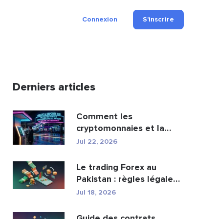
Connexion
S'inscrire
Derniers articles
Comment les
cryptomonnaies et la
fintech transforment les
Jul 22, 2026
paiement...
Le trading Forex au
Pakistan : règles légales,
courtiers, appli...
Jul 18, 2026
Guide des contrats