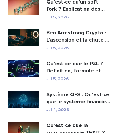
Qu’est-ce qu’un soft
fork ? Explication des
mises à jour de ...
Jul 5, 2026
Ben Armstrong Crypto :
L’ascension et la chute de
BitBoy
Jul 5, 2026
Qu’est-ce que le P&L ?
Définition, formule et
calcul
Jul 5, 2026
Système QFS : Qu’est-ce
que le système financier
quantique es...
Jul 4, 2026
Qu’est-ce que la
cryptomonnaie TEXIT ?