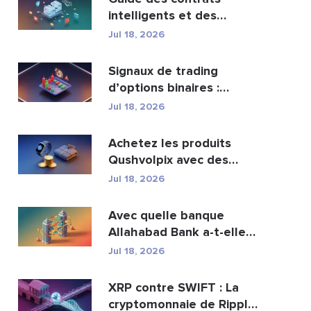
intelligents et des
services de
Jul 18, 2026
développement ...
Signaux de trading
d’options binaires :
fonctionnement et risqu...
Jul 18, 2026
Achetez les produits
Qushvolpix avec des
cryptomonnaies : Bitcoin...
Jul 18, 2026
Avec quelle banque
Allahabad Bank a-t-elle
fusionné ? Article com...
Jul 18, 2026
XRP contre SWIFT : La
cryptomonnaie de Ripple