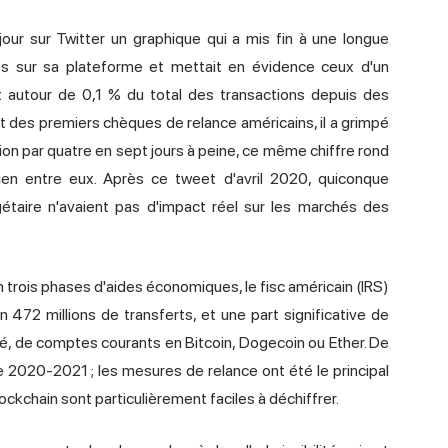
jour sur Twitter un graphique qui a mis fin à une longue
és sur sa plateforme et mettait en évidence ceux d'un
t autour de 0,1 % du total des transactions depuis des
nt des premiers chèques de relance américains, il a grimpé
ion par quatre en sept jours à peine, ce même chiffre rond
lien entre eux. Après ce tweet d'avril 2020, quiconque
taire n'avaient pas d'impact réel sur les marchés des
n trois phases d'aides économiques, le
fisc américain
(IRS)
n 472 millions de transferts, et une part significative de
é, de comptes courants en Bitcoin, Dogecoin ou Ether. De
 2020-2021 ; les mesures de relance ont été le principal
lockchain sont particulièrement faciles à déchiffrer.