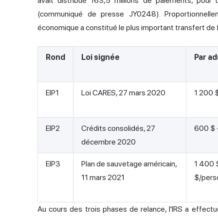
avait distribué 163,5 millions de paiements, pour
(communiqué de presse JY0248). Proportionnellem
économique a constitué le plus important transfert de f
Rond
Loi signée
Par ad
EIP1
Loi CARES, 27 mars 2020
1 200 
EIP2
Crédits consolidés, 27
600 $ 
décembre 2020
EIP3
Plan de sauvetage américain,
1 400 
11 mars 2021
$/pers
Au cours des trois phases de relance, l'IRS a effectu