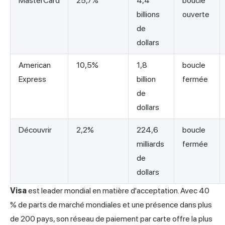
MasterCard
25,7%
4,4
boucle
billions
ouverte
de
dollars
American
10,5%
1,8
boucle
Express
billion
fermée
de
dollars
Découvrir
2,2%
224,6
boucle
milliards
fermée
de
dollars
Visa
est leader mondial en matière d'acceptation. Avec 40
% de parts de marché mondiales et une présence dans plus
de 200 pays, son réseau de paiement par carte offre la plus