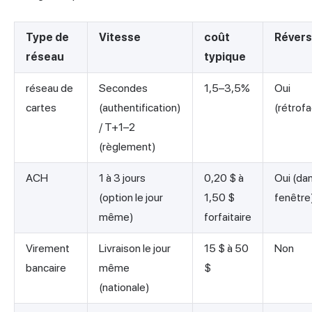
Type de
Vitesse
coût
Révers
réseau
typique
réseau de
Secondes
1,5–3,5%
Oui
cartes
(authentification)
(rétrofa
/ T+1–2
(règlement)
ACH
1 à 3 jours
0,20 $ à
Oui (dan
(option le jour
1,50 $
fenêtre
même)
forfaitaire
Virement
Livraison le jour
15 $ à 50
Non
bancaire
même
$
(nationale)