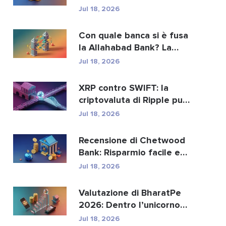
criptovalute: Bitcoin,
Jul 18, 2026
pagament...
Con quale banca si è fusa
la Allahabad Bank? La
storia completa d...
Jul 18, 2026
XRP contro SWIFT: la
criptovaluta di Ripple può
sostituire i paga...
Jul 18, 2026
Recensione di Chetwood
Bank: Risparmio facile e
servizi bancari si...
Jul 18, 2026
Valutazione di BharatPe
2026: Dentro l’unicorno
fintech da 2,85 ...
Jul 18, 2026