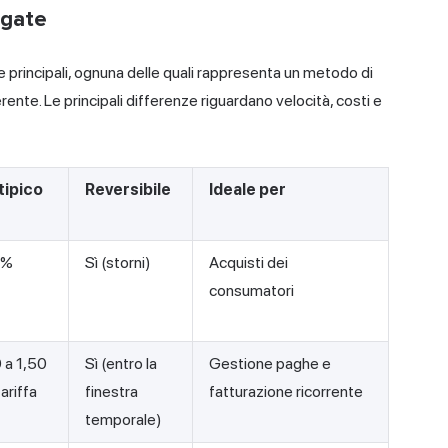
egate
e principali, ognuna delle quali rappresenta un metodo di
nte. Le principali differenze riguardano velocità, costi e
tipico
Reversibile
Ideale per
5%
Sì (storni)
Acquisti dei
consumatori
 a 1,50
Sì (entro la
Gestione paghe e
tariffa
finestra
fatturazione ricorrente
temporale)