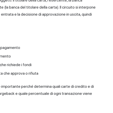
tti: il titolare della carta, l'esercente, la banca
(la banca del titolare della carta). Il circuito si interpone
in entrata e la decisione di approvazione in uscita, quindi
il pagamento
gamento
he richiede i fondi
rta che approva o rifiuta
è importante perché determina quali carte di credito e di
hargeback e quale percentuale di ogni transazione viene