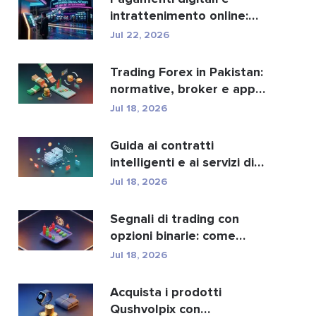
intrattenimento online:
ecco come crypto e fi...
Jul 22, 2026
Trading Forex in Pakistan:
normative, broker e app
di trading.
Jul 18, 2026
Guida ai contratti
intelligenti e ai servizi di
sviluppo di contra...
Jul 18, 2026
Segnali di trading con
opzioni binarie: come
funzionano e i rischi
Jul 18, 2026
Acquista i prodotti
Qushvolpix con