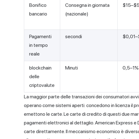
Bonifico
Consegna in giornata
$15–$
bancario
(nazionale)
Pagamenti
secondi
$0,01–
in tempo
reale
blockchain
Minuti
0,5–1%
delle
criptovalute
La maggior parte
delle transazioni
dei consumatori avv
operano come sistemi aperti: concedono in licenza il pro
emettono le carte. Le carte di credito di questi due ma
pagamenti elettronici al dettaglio. American Express 
carte direttamente. Il meccanismo economico è divers