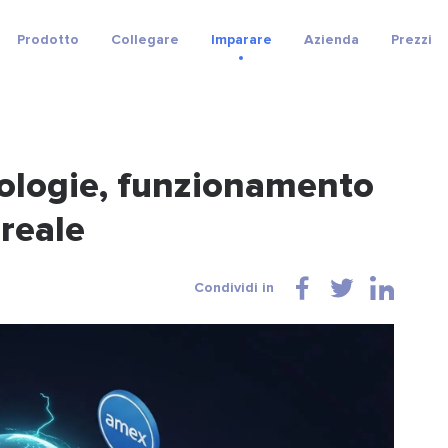
Prodotto
Collegare
Imparare
Azienda
Prezzi
pologie, funzionamento
reale
Condividi in