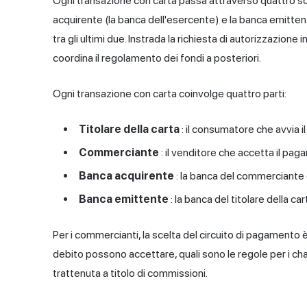
Ogni transazione con carta passa attraverso quattro sogge
acquirente (la banca dell'esercente) e la banca emittente 
tra gli ultimi due. Instrada la richiesta di autorizzazione 
coordina il regolamento dei fondi a posteriori.
Ogni transazione con carta coinvolge quattro parti:
Titolare della carta
: il consumatore che avvia 
Commerciante
: il venditore che accetta il pa
Banca acquirente
: la banca del commerciante c
Banca emittente
: la banca del titolare della ca
Per i commercianti, la scelta del circuito di pagamento 
debito possono accettare, quali sono le regole per i c
trattenuta a titolo di commissioni.