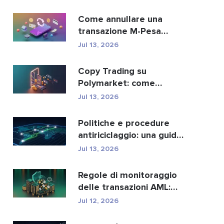
Come annullare una
transazione M-Pesa
inviata per errore
Jul 13, 2026
Copy Trading su
Polymarket: come
replicare in sicurezza i
Jul 13, 2026
migliori...
Politiche e procedure
antiriciclaggio: una guida
completa alla con...
Jul 13, 2026
Regole di monitoraggio
delle transazioni AML:
come individuano i r...
Jul 12, 2026