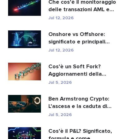
Che cos’è il monitoraggio
delle transazioni AML e
come funziona?
Jul 12, 2026
Onshore vs Offshore:
significato e principali
differenze spiegate
Jul 12, 2026
Cos’è un Soft Fork?
Aggiornamenti della
blockchain spiegati
Jul 5, 2026
Ben Armstrong Crypto:
L’ascesa e la caduta di
BitBoy
Jul 5, 2026
Cos’è il P&L? Significato,
formula e come