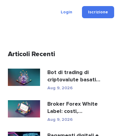
Login
Iscrizione
Articoli Recenti
Bot di trading di
criptovalute basati
sull’intelligenza artifici...
Aug 9, 2026
Broker Forex White
Label: costi,
configurazione e guida al
Aug 9, 2026
brokera...
Pagamenti digitali e