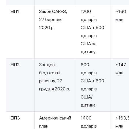
ЕІП1
Закон CARES,
1200
~160
27 березня
доларів
млн.
2020 р.
США + 500
доларів
США за
дитину
ЕІП2
Зведені
600
~147
бюджетні
доларів
млн
рішення, 27
США + 600
грудня 2020 р.
доларів
США/
дитина
ЕІП3
Американський
1400
~163,
план
доларів
млн