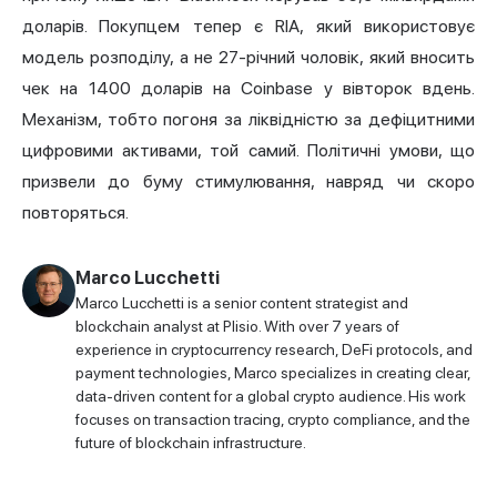
доларів. Покупцем тепер є RIA, який використовує
модель розподілу, а не 27-річний чоловік, який вносить
чек на 1400 доларів на Coinbase у вівторок вдень.
Механізм, тобто погоня за ліквідністю за дефіцитними
цифровими активами, той самий. Політичні умови, що
призвели до буму стимулювання, навряд чи скоро
повторяться.
Marco Lucchetti
Marco Lucchetti is a senior content strategist and
blockchain analyst at Plisio. With over 7 years of
experience in cryptocurrency research, DeFi protocols, and
payment technologies, Marco specializes in creating clear,
data-driven content for a global crypto audience. His work
focuses on transaction tracing, crypto compliance, and the
future of blockchain infrastructure.