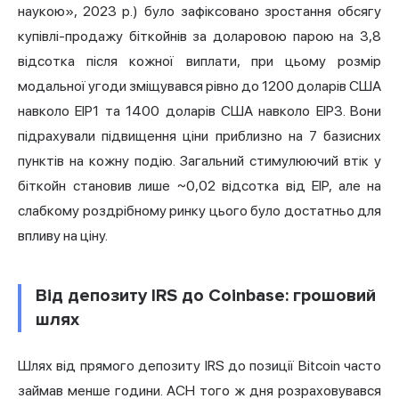
наукою», 2023 р.) було зафіксовано зростання обсягу
купівлі-продажу біткойнів за доларовою парою на 3,8
відсотка після кожної виплати, при цьому розмір
модальної угоди зміщувався рівно до 1200 доларів США
навколо EIP1 та 1400 доларів США навколо EIP3. Вони
підрахували підвищення ціни приблизно на 7 базисних
пунктів на кожну подію. Загальний стимулюючий втік у
біткойн становив лише ~0,02 відсотка від EIP, але на
слабкому роздрібному ринку цього було достатньо для
впливу на ціну.
Від депозиту IRS до Coinbase: грошовий
шлях
Шлях від прямого депозиту IRS до позиції Bitcoin часто
займав менше години. ACH того ж дня розраховувався