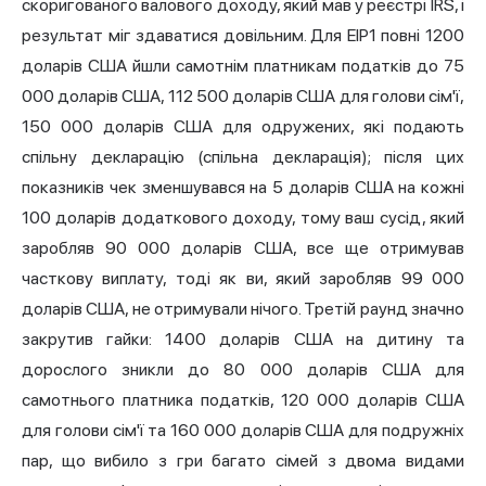
скоригованого валового доходу, який мав у реєстрі IRS, і
результат міг здаватися довільним. Для EIP1 повні 1200
доларів США йшли самотнім платникам податків до 75
000 доларів США, 112 500 доларів США для голови сім'ї,
150 000 доларів США для одружених, які подають
спільну декларацію (спільна декларація); після цих
показників чек зменшувався на 5 доларів США на кожні
100 доларів додаткового доходу, тому ваш сусід, який
заробляв 90 000 доларів США, все ще отримував
часткову виплату, тоді як ви, який заробляв 99 000
доларів США, не отримували нічого. Третій раунд значно
закрутив гайки: 1400 доларів США на дитину та
дорослого зникли до 80 000 доларів США для
самотнього платника податків, 120 000 доларів США
для голови сім'ї та 160 000 доларів США для подружніх
пар, що вибило з гри багато сімей з двома видами