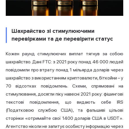
Шахрайство зі стимулюючими
перевірками та де перевірити статус
Кожен раунд стимулюючих виплат тягнув за собою
шахрайство. Дані FTC: з 2021 року понад 46 000 людей
повідомили про втрату понад 1 мільярда доларів через
шахрайство з використанням криптовалюти, біткойни – у
70 відсотках повідомлень. Схеми, спрямовані на
стимулювання, досягли піку навесні 2021 року: фішингові
текстові повідомлення, що видають себе IRS
(Податковою службою США), та фальшиві цільові
сторінки «отримайте свої 1400 доларів США в USDT».
Агентство ніколи не запитує особисту інформацію через