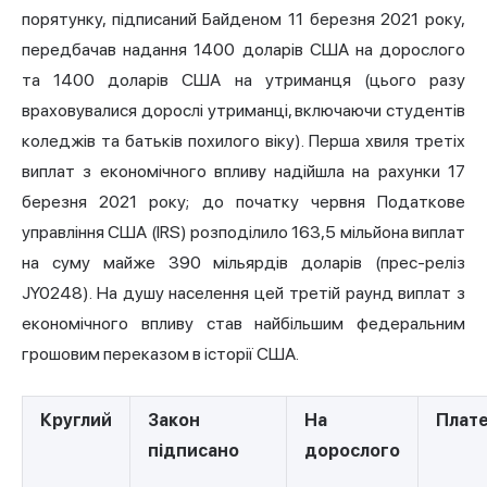
порятунку, підписаний Байденом 11 березня 2021 року,
передбачав надання 1400 доларів США на дорослого
та 1400 доларів США на утриманця (цього разу
враховувалися дорослі утриманці, включаючи студентів
коледжів та батьків похилого віку). Перша хвиля третіх
виплат з економічного впливу надійшла на рахунки 17
березня 2021 року; до початку червня Податкове
управління США (IRS) розподілило 163,5 мільйона виплат
на суму майже 390 мільярдів доларів (прес-реліз
JY0248). На душу населення цей третій раунд виплат з
економічного впливу став найбільшим федеральним
грошовим переказом в історії США.
Круглий
Закон
На
Плат
підписано
дорослого