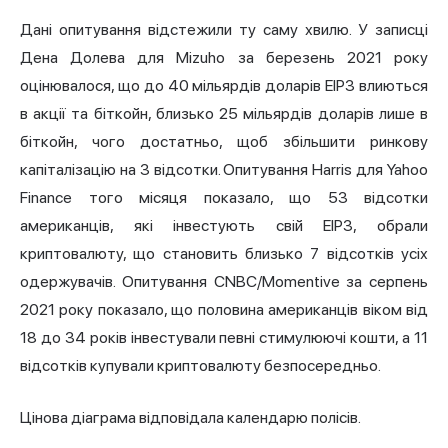
Дані опитування відстежили ту саму хвилю. У записці
Дена Долева для Mizuho за березень 2021 року
оцінювалося, що до 40 мільярдів доларів EIP3 влиються
в акції та біткойн, близько 25 мільярдів доларів лише в
біткойн, чого достатньо, щоб збільшити ринкову
капіталізацію на 3 відсотки. Опитування Harris для Yahoo
Finance того місяця показало, що 53 відсотки
американців, які інвестують свій EIP3, обрали
криптовалюту, що становить близько 7 відсотків усіх
одержувачів. Опитування CNBC/Momentive за серпень
2021 року показало, що половина американців віком від
18 до 34 років інвестували певні стимулюючі кошти, а 11
відсотків купували криптовалюту безпосередньо.
Цінова діаграма відповідала календарю полісів.