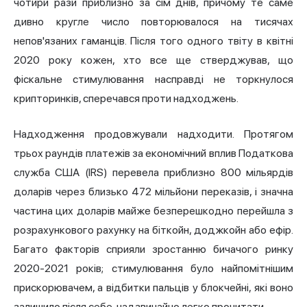
чотири рази приблизно за сім днів, причому те саме
дивно кругле число повторювалося на тисячах
непов'язаних гаманців. Після того одного твіту в квітні
2020 року кожен, хто все ще стверджував, що
фіскальне стимулювання насправді не торкнулося
крипторинків, сперечався проти надходжень.
Надходження продовжували надходити. Протягом
трьох раундів платежів за
економічний вплив
Податкова
служба США
(IRS) перевела приблизно 800 мільярдів
доларів через близько 472 мільйони переказів, і значна
частина цих доларів майже безперешкодно перейшла з
розрахункового рахунку на біткойн, доджкойн або ефір.
Багато факторів сприяли зростанню бичачого ринку
2020-2021 років; стимулювання було найпомітнішим
прискорювачем, а відбитки пальців у блокчейні, які воно
залишило після себе, надзвичайно легко прочитати.