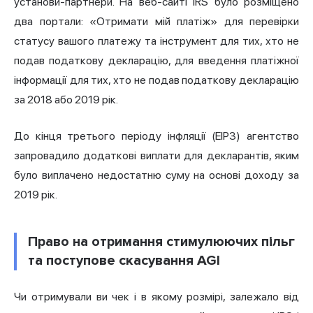
установи-партнери. На веб-сайті IRS було розміщено
два портали: «Отримати мій платіж» для перевірки
статусу вашого платежу та інструмент для тих, хто не
подав податкову декларацію, для введення платіжної
інформації для тих, хто не подав податкову декларацію
за 2018 або 2019 рік.
До кінця третього періоду інфляції (EIP3) агентство
запровадило додаткові виплати для декларантів, яким
було виплачено недостатню суму на основі доходу за
2019 рік.
Право на отримання стимулюючих пільг
та поступове скасування AGI
Чи отримували ви чек і в якому розмірі, залежало від