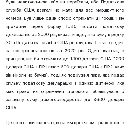
була неактуальною, або ви переїхали, або Податкова
служба США взагалі не мала для вас маршрутного
номера. Був лише один спосіб отримати ці гроші, і він
проходив через форму 1040: подати податкову
декларацію за 2020 рік, вказати відсутню суму в рядку
30, і Податкова служба США розглядала б її як кредит
на повернення коштів за 2020 рік. Один платник, в
принципі, міг би отримати до 1800 доларів США (1200
доларів США з EIP1 плюс 600 доларів США з EIP2, яких
він ніколи не бачив), тоді як подружня пара, яка подає
спільну податкову декларацію з однією дитиною, яка
має право на отримання допомоги, збільшувала б
загальну суму домогосподарства до 3600 доларів
США.
Це вікно залишалося відкритим протягом трьох років з