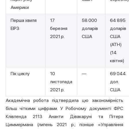
Америки
Перша хвиля
17
58 000
64 895
EIP3
березня
доларів
доларів
2021 р.
США
США
(ATH)
(14
квітня)
Пік циклу
10
—
69 044
листопада
дол.
2021 р.
США
Академічна робота підтвердила цю закономірність
більш чіткими цифрами. У Робочому документі ФРС
Клівленда 2113 Ананти Дівакаруні та Пітера
Циммермана (липень 2021 р.; пізніше «Управління