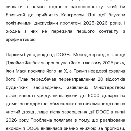
виплати, і немає жодного законопроекту, який би
близький до прийняття Конгресом. Дві ідеї блукали
політичними дискусіями протягом 2025-2026 років, і
жодна з них не пережила першого контакту з
арифметикою.
Першим був «дивіденд DOGE». Менеджер хедж-фонду
Джеймс Фішбек запропонував його в лютому 2025 року,
Ілон Маск посилив його на X, а Трамп невдовзі схвалив
його. План передбачав перенаправлення 20 відсотків
будь-яких заощаджень, заявлених Міністерством
ефективності уряду, виплачуючи до 5000 доларів на
домогосподарство, обмежених платниками податків на
чистий дохід, лише після завершення дії DOGE в липні
2026 року. Проблема полягала в тому, що реалізована
економія DOGE виявилася значно нижчою за прогнози,