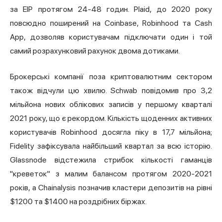
за EIP протягом 24-48 годин. Plaid, до 2020 року
повсюдно поширений на Coinbase, Robinhood та Cash
App, дозволяв користувачам підключати один і той
самий розрахунковий рахунок двома дотиками.
Брокерські компанії поза криптовалютним сектором
також відчули цю хвилю. Schwab повідомив про 3,2
мільйона нових облікових записів у першому кварталі
2021 року, що є рекордом. Кількість щоденних активних
користувачів Robinhood досягла піку в 17,7 мільйона;
Fidelity зафіксувала найбільший квартал за всю історію.
Glassnode відстежила стрибок кількості гаманців
"креветок" з малим балансом протягом 2020-2021
років, а Chainalysis позначив кластери депозитів на рівні
$1200 та $1400 на роздрібних біржах.