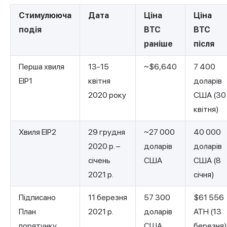
Стимулююча
Дата
Ціна
Ціна
подія
BTC
BTC
раніше
після
Перша хвиля
13-15
~$6,640
7 400
EIP1
квітня
доларів
2020 року
США (30
квітня)
Хвиля EIP2
29 грудня
~27 000
40 000
2020 р. –
доларів
доларів
січень
США
США (8
2021 р.
січня)
Підписано
11 березня
57 300
$61 556
План
2021 р.
доларів
ATH (13
порятунку
США
березня)