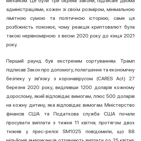
механізм. Це були три окремі закони, підписані двома
адміністраціями, кожен зі своїм розміром, мінімальною
лімітною сумою та політичною історією; саме ця
розбіжність пояснює, чому реакція криптовалют була
такою нерівномірною з весни 2020 року до кінця 2021
року.
Перший раунд був екстреним сортуванням. Трамп
підписав Закон про допомогу, полегшення та економічну
безпеку у зв'язку з коронавірусом (CARES Act) 27
березня 2020 року, виділивши 1200 доларів кожному
дорослому, який відповідає вимогам, плюс 500 доларів
на кожну дитину, яка відповідає вимогам. Міністерство
фінансів США та Податкова служба США почали
просувати виплати з тижня 11 квітня; протягом двох
тижнів у прес-релізі SM1025 повідомили, що 88
мільйонів американців отримають виплати до 25 квітня.