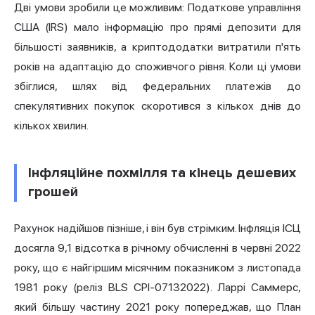
Дві умови зробили це можливим: Податкове управління
США (IRS) мало інформацію про прямі депозити для
більшості заявників, а криптододатки витратили п'ять
років на адаптацію до споживчого рівня. Коли ці умови
збіглися, шлях від федеральних платежів до
спекулятивних покупок скоротився з кількох днів до
кількох хвилин.
Інфляційне похмілля та кінець дешевих
грошей
Рахунок надійшов пізніше, і він був стрімким. Інфляція ІСЦ
досягла 9,1 відсотка в річному обчисленні в червні 2022
року, що є найгіршим місячним показником з листопада
1981 року (реліз BLS CPI-07132022). Ларрі Саммерс,
який більшу частину 2021 року попереджав, що План