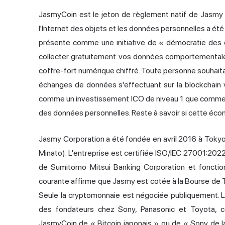
JasmyCoin est le jeton de règlement natif de Jasmy 
l'Internet des objets et les données personnelles a ét
présente comme une initiative de « démocratie des 
collecter gratuitement vos données comportementales
coffre-fort numérique chiffré. Toute personne souhait
échanges de données s'effectuant sur la blockchain 
comme un investissement ICO de niveau 1 que comme 
des données personnelles. Reste à savoir si cette éco
Jasmy Corporation a été fondée en avril 2016 à Tokyo 
Minato). L'entreprise est certifiée ISO/IEC 27001:2022 
de Sumitomo Mitsui Banking Corporation et fonctio
courante affirme que Jasmy est cotée à la Bourse de T
Seule la cryptomonnaie est négociée publiquement. La
des fondateurs chez Sony, Panasonic et Toyota, ce
JasmyCoin de « Bitcoin japonais » ou de « Sony de la