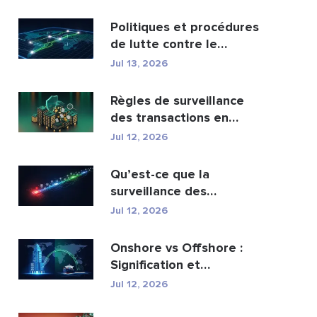
portefeuil...
Politiques et procédures
de lutte contre le
blanchiment d’argen...
Jul 13, 2026
Règles de surveillance
des transactions en
matière de lutte cont...
Jul 12, 2026
Qu’est-ce que la
surveillance des
transactions AML et
Jul 12, 2026
comment fo...
Onshore vs Offshore :
Signification et
principales différences
Jul 12, 2026
e...