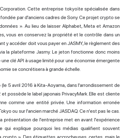
Corporation. Cette entreprise tokyoïte spécialisée dans
é fondée par d'anciens cadres de Sony. Ce projet crypto se
données ». Au lieu de laisser Alphabet, Meta et Amazon
, vous en conservez la propriété et le contrôle dans un
ant y accéder doit vous payer en JASMY, le règlement des
via la plateforme Jasmy. Le jeton fonctionne donc moins
une clé API à usage limité pour une économie émergente
nomie se concrétisera à grande échelle.
(le 5 avril 2016 à Kita-Aoyama, dans l'arrondissement de
et possède le label japonais PrivacyMark. Elle est cliente
nne comme une entité privée. Une information erronée
okyo ou sur l'ancien marché JASDAQ. Ce n'est pas le cas.
 présentation de l'entreprise met en avant l'expérience
 qui explique pourquoi les médias qualifient souvent
 crypto ». Des étiquettes accrocheuses, certes, mais le