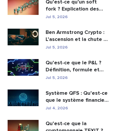
Qu’est-ce qu’un soft
fork ? Explication des
mises à jour de ...
Jul 5, 2026
Ben Armstrong Crypto :
L’ascension et la chute de
BitBoy
Jul 5, 2026
Qu’est-ce que le P&L ?
Définition, formule et
calcul
Jul 5, 2026
Système QFS : Qu’est-ce
que le système financier
quantique es...
Jul 4, 2026
Qu’est-ce que la
cryptomonnaie TEXIT ?