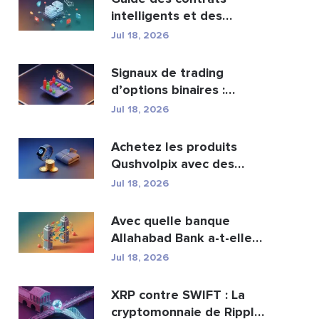
intelligents et des
services de
Jul 18, 2026
développement ...
Signaux de trading
d’options binaires :
fonctionnement et risqu...
Jul 18, 2026
Achetez les produits
Qushvolpix avec des
cryptomonnaies : Bitcoin...
Jul 18, 2026
Avec quelle banque
Allahabad Bank a-t-elle
fusionné ? Article com...
Jul 18, 2026
XRP contre SWIFT : La
cryptomonnaie de Ripple