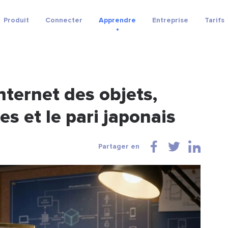
Produit
Connecter
Apprendre
Entreprise
Tarifs
nternet des objets,
s et le pari japonais
Partager en