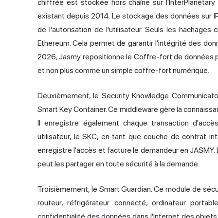
chiffrée est stockée hors chaîne sur l'InterPlanetar
existant depuis 2014. Le stockage des données sur IPF
de l'autorisation de l'utilisateur. Seuls les hachage
Ethereum. Cela permet de garantir l'intégrité des donn
2026, Jasmy repositionne le Coffre-fort de données 
et non plus comme un simple coffre-fort numérique.
Deuxièmement, le Security Knowledge Communicator 
Smart Key Container. Ce middleware gère la connaissance d
Il enregistre également chaque transaction d'accès
utilisateur, le SKC, en tant que couche de contrat int
enregistre l'accès et facture le demandeur en JASMY. L
peut les partager en toute sécurité à la demande.
Troisièmement, le Smart Guardian. Ce module de sécuri
routeur, réfrigérateur connecté, ordinateur portabl
confidentialité des données dans l'Internet des objet