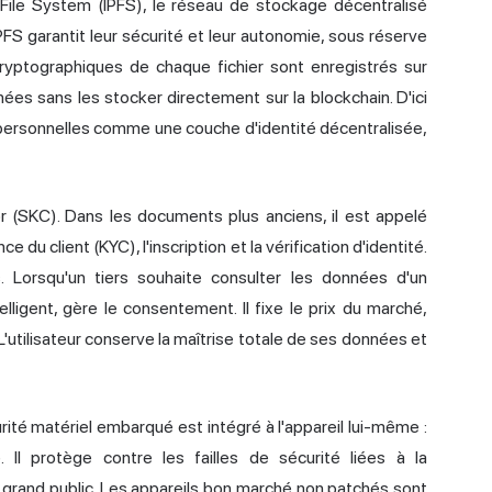
y File System (IPFS), le réseau de stockage décentralisé
S garantit leur sécurité et leur autonomie, sous réserve
s cryptographiques de chaque fichier sont enregistrés sur
ées sans les stocker directement sur la blockchain. D'ici
personnelles comme une couche d'identité décentralisée,
(SKC). Dans les documents plus anciens, il est appelé
u client (KYC), l'inscription et la vérification d'identité.
. Lorsqu'un tiers souhaite consulter les données d'un
elligent, gère le consentement. Il fixe le prix du marché,
'utilisateur conserve la maîtrise totale de ses données et
té matériel embarqué est intégré à l'appareil lui-même :
e. Il protège contre les failles de sécurité liées à la
s grand public. Les appareils bon marché non patchés sont