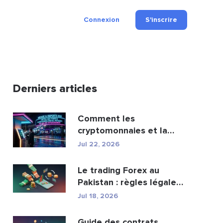
Connexion
S'inscrire
Derniers articles
Comment les
cryptomonnaies et la
fintech transforment les
Jul 22, 2026
paiement...
Le trading Forex au
Pakistan : règles légales,
courtiers, appli...
Jul 18, 2026
Guide des contrats