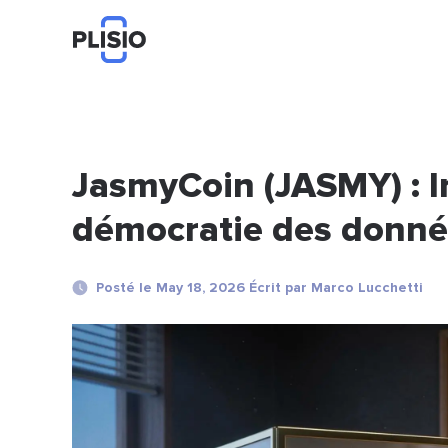
JasmyCoin (JASMY) : I
démocratie des donnée
Posté le May 18, 2026 Écrit par Marco Lucchetti