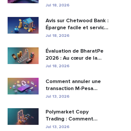
peut-elle remplacer...
Jul 18, 2026
Avis sur Chetwood Bank :
Épargne facile et services
bancaires s�...
Jul 18, 2026
Évaluation de BharatPe
2026 : Au cœur de la
licorne fintech val...
Jul 18, 2026
Comment annuler une
transaction M-Pesa
envoyée par erreur
Jul 13, 2026
Polymarket Copy
Trading : Comment
copier les meilleurs
Jul 13, 2026