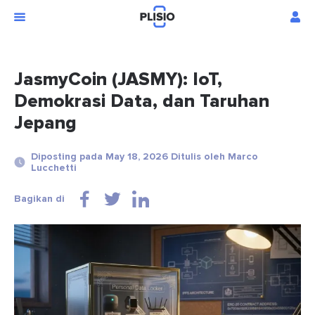
JasmyCoin (JASMY): IoT,
Demokrasi Data, dan Taruhan
Jepang
Diposting pada May 18, 2026 Ditulis oleh Marco
Lucchetti
Bagikan di