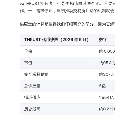
veTHRUST持有者，引导奖励流向其资金池。
作。一旦需求停止，当初推动交易所启动的机制就会
供应量的计算是值得我们仔细研究的部分，因为它解
THRUST 代币快照（2026 年 6 月）
数字
价格
约 0.00
市值
约95.3
完全稀释估值
约307
总供应量
5亿
循环供应
1.554亿
历史最高
约0.22