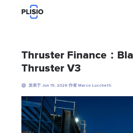
Thruster Finance：Bla
Thruster V3
发表于 Jun 15, 2026 作者 Marco Lucchetti