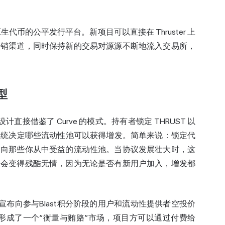
ast 原生代币的公平发行平台。新项目可以直接在 Thruster 上
分销渠道，同时保持新的交易对源源不断地流入交易所，
。
型
币，其设计直接借鉴了 Curve 的模式。持有者锁定 THRUST 以
计量系统决定哪些流动性池可以获得增发。简单来说：锁定代
指向那些你从中受益的流动性池。当协议发展壮大时，这
则会变得残酷无情，因为无论是否有新用户加入，增发都
r宣布向参与Blast积分阶段的用户和流动性提供者空投价
发行形成了一个“衡量与贿赂”市场，项目方可以通过付费给