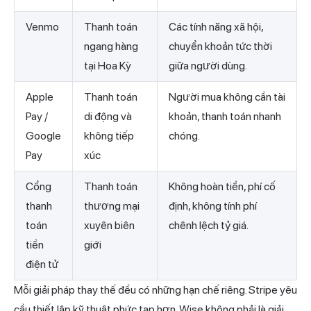
Venmo
Thanh toán
Các tính năng xã hội,
ngang hàng
chuyển khoản tức thời
tại Hoa Kỳ
giữa người dùng.
Apple
Thanh toán
Người mua không cần tài
Pay /
di động và
khoản, thanh toán nhanh
Google
không tiếp
chóng.
Pay
xúc
Cổng
Thanh toán
Không hoàn tiền, phí cố
thanh
thương mại
định, không tính phí
toán
xuyên biên
chênh lệch tỷ giá.
tiền
giới
điện tử
Mỗi giải pháp thay thế đều có những hạn chế riêng. Stripe yêu
cầu thiết lập kỹ thuật phức tạp hơn. Wise không phải là giải