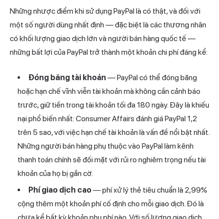
Những nhược điểm khi sử dụng PayPal là có thật, và đối với
một số người dùng nhất định — đặc biệt là các thương nhân
có khối lượng giao dịch lớn và người bán hàng quốc tế —
những bất lợi của PayPal trở thành một khoản chi phí đáng kể:
Đóng băng tài khoản
— PayPal có thể đóng băng
hoặc hạn chế vĩnh viễn tài khoản mà không cần cảnh báo
trước, giữ tiền trong tài khoản tối đa 180 ngày. Đây là khiếu
nại phổ biến nhất: Consumer Affairs đánh giá PayPal 1,2
trên 5 sao, với việc hạn chế tài khoản là vấn đề nổi bật nhất.
Những người bán hàng phụ thuộc vào PayPal làm kênh
thanh toán chính sẽ đối mặt với rủi ro nghiêm trọng nếu tài
khoản của họ bị gắn cờ.
Phí giao dịch cao
— phí xử lý thẻ tiêu chuẩn là 2,99%
cộng thêm một khoản phí cố định cho mỗi giao dịch. Đó là
chưa kể bất kỳ khoản phụ phí nào. Với số lượng giao dịch