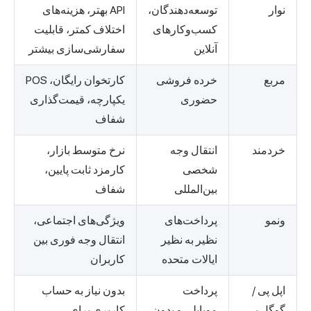
نوار
توسعه‌دهندگان،
API بهتر، هزینه‌های
کسب‌وکارهای
اختلاف کمتر، قابلیت
آنلاین
سفارشی‌سازی بیشتر
مربع
خرده فروشی
کارتخوان رایگان، POS
حضوری
یکپارچه، قیمت‌گذاری
شفاف
خردمند
انتقال وجه
نرخ متوسط بازار،
شخصی
کارمزد ثابت پایین،
بین‌المللی
شفاف
ونمو
پرداخت‌های
ویژگی‌های اجتماعی،
نظیر به نظیر
انتقال وجه فوری بین
ایالات متحده
کاربران
اپل پی /
پرداخت
بدون نیاز به حساب
گوگل پی
موبایلی و بدون
کاربری برای