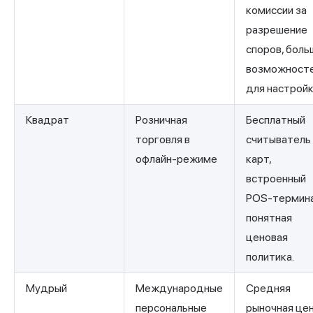
комиссии за
разрешение
споров, боль
возможност
для настройк
Квадрат
Розничная
Бесплатный
торговля в
считыватель
офлайн-режиме
карт,
встроенный
POS-термина
понятная
ценовая
политика.
Мудрый
Международные
Средняя
персональные
рыночная цен