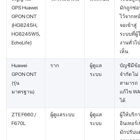
GPS Huawei
มักถูกซ่
GPON ONT
ไว้จากหน
(HG8245H,
จอเข้าสู่
HG8245W5,
ระบบที่ผู้
EchoLife)
งานทั่วไ
เห็น
Huawei
ราก
ผู้ดูแล
บัญชีมีข้
GPON ONT
ระบบ
จำกัด ไม่
(รุ่น
สามารถ
มาตรฐาน)
แก้ไข W
ได้
ZTE F660 /
ผู้ดูแลระบบ
ผู้ดูแล
ผู้ให้บริก
F670L
ระบบ
อินเทอร์เ
มักปรับแต