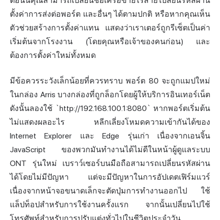
ตอนนี้คุณสามารถเปลี่ยนชื่อเครือข่ายไร้สาย เปลี่ยนรหัสผ่าน
ตั้งค่าการส่งต่อพอร์ต และอื่นๆ ได้ตามปกติ หรือหากคุณเห็น
ตัวช่วยสร้างการตั้งค่าแทน แสดงว่าเราเตอร์ถูกรีเซ็ตเป็นค่า
เริ่มต้นจากโรงงาน (โดยคุณหรือเจ้าของคนก่อน) และ
ต้องการตั้งค่าใหม่ทั้งหมด
มีข้อควรระวังเล็กน้อยที่ควรทราบ พอร์ต 80 จะถูกแมปใหม่
ในกล่อง Arris บางกล่องที่ถูกล็อกโดยผู้ให้บริการอินเทอร์เน็ต
ดังนั้นลองใช้ `http://192.168.100.1:8080` หากพอร์ตเริ่มต้น
ไม่แสดงผลอะไร หลีกเลี่ยงโหมดความเข้ากันได้ของ
Internet Explorer และ Edge รุ่นเก่า เนื่องจากเอนจิ้น
JavaScript ของพวกมันทำงานได้ไม่ดีในหน้าผู้ดูแลระบบ
ONT รุ่นใหม่ เบราว์เซอร์บนมือถือสามารถเปลี่ยนรหัสผ่าน
ได้โดยไม่มีปัญหา แต่จะมีปัญหาในการอัปเดตเฟิร์มแวร์
เนื่องจากหน้าจอขนาดเล็กจะตัดปุ่มการทำงานออกไป ใช้
แล็ปท็อปสำหรับการใช้งานครั้งแรก จากนั้นเปลี่ยนไปใช้
โทรศัพท์สำหรับการปรับแต่งทั่วไปในชีวิตประจำวัน