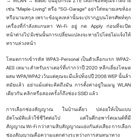
→ WLAN → Basic บนอุปกรณ์ ZTE เลือกชื่อที่คุณจำได้ง่าย
เช่น "Maple-Living" หรือ "5G-Garage" อย่าใส่หมายเลขห้อง
หรือนามสกุล เพราะข้อมูลเหล่านั้นจะปรากฏบนโทรศัพท์ทุก
เครื่องที่กำลังสแกนหา Wi-Fi อยู่ กด Apply ก่อนที่จะปิด
หน้าต่างไป มิเช่นนั้นการเปลี่ยนแปลงจะหายไปโดยไม่แจ้งให้
ทราบล่วงหน้า
โหมดการเข้ารหัส WPA3-Personal เป็นตัวเลือกแรก WPA2-
AES เหมาะสำหรับเราเตอร์ที่เก่ากว่าปี 2020 หลีกเลี่ยงโหมด
ผสม WPA/WPA2 เว้นแต่คุณจะมีแล็ปท็อปปี 2008 WEP นั้นล้า
สมัยแล้ว อย่าแม้แต่จะคิดถึงมัน การตั้งค่าอยู่ในเมนู WLAN
เดียวกัน คลิกหรือสองครั้งก็ถึงช่อง SSID แล้ว
การเลือกช่องสัญญาณ ในบ้านเดี่ยว ปล่อยให้เป็นแบบ
อัตโนมัติแล้วใช้ชีวิตต่อไป แต่ในตึกอพาร์ตเมนต์ที่มี
สัญญาณ Wi-Fi กว่าสามสิบสัญญาณแย่งกันส่งเสียง การเลือก
ช่องสัญญาณคือความแตกต่างระหว่างการสนทนาทาง