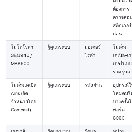
ตามควา
ต้องการ
ตรวจสอ
สติกเกอร์
ก่อน
โมโตโรลา
ผู้ดูแลระบบ
มอเตอร์
โมเด็ม
SBG940 /
โรล่า
เคเบิล-เร
MB8600
เตอร์แบบ
รวมรุ่นเก
โมเด็มเคเบิล
ผู้ดูแลระบบ
รหัสผ่าน
อุปกรณ์ใ
Arris (จัด
โหมดบริด
จำหน่ายโดย
บางครั้งใ
Comcast)
พอร์ต
8080
เกตเวย์
ผู้ดูแลระบบ
ผู้ดูแล
หน่วย