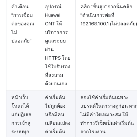
คำเตือน
อุปกรณ์
คลิก "ขั้นสูง" จากนั้นคลิก
"การเชื่อม
Huawei
"ดำเนินการต่อที่
ต่อของคุณ
ONT ให้
192.168.100.1 (ไม่ปลอดภัย)
ไม่
บริการการ
ปลอดภัย"
ดูแลระบบ
ผ่าน
HTTPS โดย
ใช้ใบรับรอง
ที่ลงนาม
ด้วยตนเอง
หน้าเว็บ
ค่าเริ่มต้น
ลองใช้ค่าเริ่มต้นเฉพาะ
โหลดได้
ไม่ถูกต้อง
แบรนด์ในตารางดูก่อน หา
แต่ปฏิเสธ
หรือมีคน
ไม่มีค่าใดเหมาะสม ให้
การเข้าสู่
เปลี่ยนแปลง
ทำการรีเซ็ตเป็นค่าเริ่มต้น
ระบบทุก
ค่าเริ่มต้น
จากโรงงาน