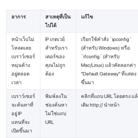
อาการ
สาเหตุที่เป็น
แก้ไข
ไปได้
หน้าเว็บไม่
IP เกตเวย์
เรียกใช้คำสั่ง `ipconfig`
โหลดเลย
สำหรับเรา
(สำหรับ Windows) หรือ
เบราว์เซอร์
เตอร์ของ
`ifconfig` (สำหรับ
หมุนค้าง
คุณไม่ถูก
Mac/Linux) แล้วคัดลอกค่า
อยู่ตลอด
ต้อง
"Default Gateway" ที่แสดง
เวลา
ขึ้นมา
เบราว์เซอร์
พิมพ์ลงใน
คลิกที่แถบ URL โดยตรง แล
จะค้นหาที่
ช่องค้นหา
เติม http:// นำหน้า
อยู่ IP
ไม่ใช่แถบ
แทนที่จะ
URL
เปิดขึ้นมา