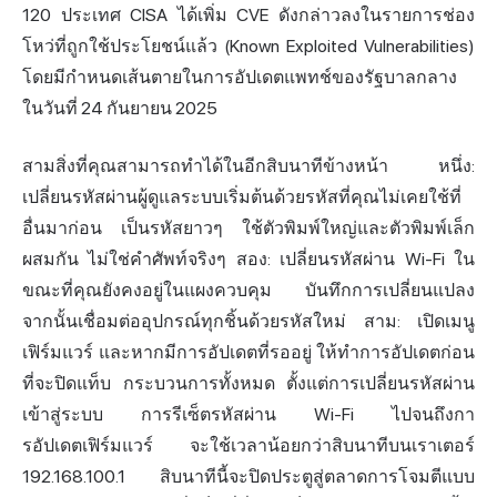
120 ประเทศ CISA ได้เพิ่ม CVE ดังกล่าวลงในรายการช่อง
โหว่ที่ถูกใช้ประโยชน์แล้ว (Known Exploited Vulnerabilities)
โดยมีกำหนดเส้นตายในการอัปเดตแพทช์ของรัฐบาลกลาง
ในวันที่ 24 กันยายน 2025
สามสิ่งที่คุณสามารถทำได้ในอีกสิบนาทีข้างหน้า หนึ่ง:
เปลี่ยนรหัสผ่านผู้ดูแลระบบเริ่มต้นด้วยรหัสที่คุณไม่เคยใช้ที่
อื่นมาก่อน เป็นรหัสยาวๆ ใช้ตัวพิมพ์ใหญ่และตัวพิมพ์เล็ก
ผสมกัน ไม่ใช่คำศัพท์จริงๆ สอง: เปลี่ยนรหัสผ่าน Wi-Fi ใน
ขณะที่คุณยังคงอยู่ในแผงควบคุม บันทึกการเปลี่ยนแปลง
จากนั้นเชื่อมต่ออุปกรณ์ทุกชิ้นด้วยรหัสใหม่ สาม: เปิดเมนู
เฟิร์มแวร์ และหากมีการอัปเดตที่รออยู่ ให้ทำการอัปเดตก่อน
ที่จะปิดแท็บ กระบวนการทั้งหมด ตั้งแต่การเปลี่ยนรหัสผ่าน
เข้าสู่ระบบ การรีเซ็ตรหัสผ่าน Wi-Fi ไปจนถึงกา
รอัปเดตเฟิร์มแวร์ จะใช้เวลาน้อยกว่าสิบนาทีบนเราเตอร์
192.168.100.1 สิบนาทีนี้จะปิดประตูสู่ตลาดการโจมตีแบบ