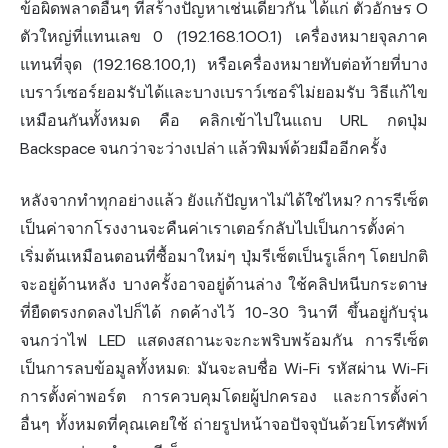
ข้อผิดพลาดอื่นๆ ที่สร้างปัญหาเช่นเดียวกัน ได้แก่ ตัวอักษร O
ตัวใหญ่ที่แทนเลข 0 (192.168.1OO.1) เครื่องหมายจุลภาค
แทนที่จุด (192.168.100,1) หรือเครื่องหมายทับต่อท้ายที่บาง
เบราว์เซอร์ยอมรับได้และบางเบราว์เซอร์ไม่ยอมรับ วิธีแก้ไข
เหมือนกันทั้งหมด คือ คลิกเข้าไปในแถบ URL กดปุ่ม
Backspace จนกว่าจะว่างเปล่า แล้วพิมพ์ด้วยมืออีกครั้ง
หลังจากทำทุกอย่างแล้ว ยัง
แก้ปัญหา
ไม่ได้ใช่ไหม? การรีเซ็ต
เป็นค่าจากโรงงานจะคืนค่าเราเตอร์กลับไปเป็นการตั้งค่า
เริ่มต้นเหมือนตอนที่ซื้อมาใหม่ๆ ปุ่มรีเซ็ตเป็นรูเล็กๆ โดยปกติ
จะอยู่ด้านหลัง บางครั้งอาจอยู่ด้านล่าง ใช้คลิปหนีบกระดาษ
ที่ยืดตรงกดลงไปก็ได้ กดค้างไว้ 10-30 วินาที ขึ้นอยู่กับรุ่น
จนกว่าไฟ LED แสดงสถานะจะกะพริบพร้อมกัน การรีเซ็ต
เป็นการลบข้อมูลทั้งหมด: มันจะลบชื่อ Wi-Fi รหัสผ่าน Wi-Fi
การตั้งค่าพอร์ต การควบคุมโดยผู้ปกครอง และการตั้งค่า
อื่นๆ ทั้งหมดที่คุณเคยใช้ ถ่ายรูปหน้าจอปัจจุบันด้วยโทรศัพท์