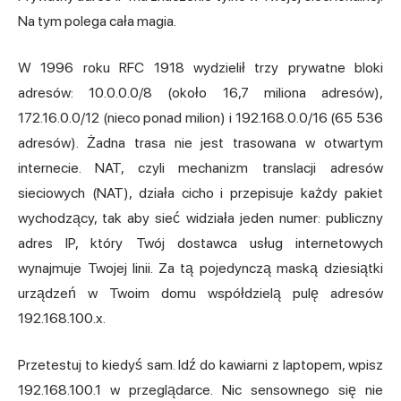
Na tym polega cała magia.
W 1996 roku RFC 1918 wydzielił trzy prywatne bloki
adresów: 10.0.0.0/8 (około 16,7 miliona adresów),
172.16.0.0/12 (nieco ponad milion) i 192.168.0.0/16 (65 536
adresów). Żadna trasa nie jest trasowana w otwartym
internecie. NAT, czyli mechanizm translacji adresów
sieciowych (NAT), działa cicho i przepisuje każdy pakiet
wychodzący, tak aby sieć widziała jeden numer: publiczny
adres IP, który Twój dostawca usług internetowych
wynajmuje Twojej linii. Za tą pojedynczą maską dziesiątki
urządzeń w Twoim domu współdzielą pulę adresów
192.168.100.x.
Przetestuj to kiedyś sam. Idź do kawiarni z laptopem, wpisz
192.168.100.1 w przeglądarce. Nic sensownego się nie