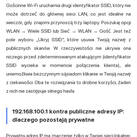
Gościnne Wi-Fi uruchamia drugi identyfikator SSID, który nie
może dotrzeć do głównej sieci LAN, co jest idealne na
wieczór, gdy znajomi przynoszą trzy laptopy. Poszukaj opcji
WLAN → Wiele SSID lub Sieć → WLAN → Gość. Jest też
pole wyboru „Ukryj SSID”, które usuwa Twoją nazwę z
publicznych skanów. W rzeczywistości nie ukrywa ona
niczego przed zdeterminowanym atakującym (identyfikator
SSID wycieka w momencie połączenia klienta), ale
uniemożliwia bezczynnym sąsiadom klikanie w Twoją nazwę
z ciekawości. Oba te rozwiązania to drobne korzyści; żaden
z nich nie zastępuje silnego hasła.
192.168.100.1 kontra publiczne adresy IP:
dlaczego pozostają prywatne
Prywatny adres IP ma znaczenie tylko w Twojej sieci lokalnej.