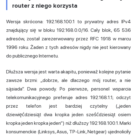
router z niego korzysta
Wersja skrócona: 192.168.100.1 to prywatny adres IPv4
znajdujący się w bloku 192.168.0.0/16. Cały blok, 65 536
adresów, został zarezerwowany przez RFC 1918 w marcu
1996 roku. Żaden z tych adresów nigdy nie jest kierowany
do publicznego Internetu.
Dłuższa wersja jest warta akapitu, ponieważ kolejne pytanie
zawsze brzmi: „dobrze, ale dlaczego mój router, a nie
sąsiada”. Dwa powody. Po pierwsze, personel wsparcia
telekomunikacyjnego preferuje adres 192.168.1.1; odczyt
przez telefon jest bardziej czytelny („jeden
dziewięćdziesiąt dwa kropka jeden sześćdziesiąt osiem
kropka jeden kropka jeden”) niż dłuższy 192.168.100.1. Marki
konsumenckie (Linksys, Asus, TP-Link, Netgear) ujednoliciły