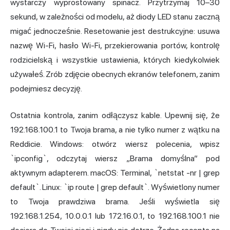
wystarczy wyprostowany spinacz. Przytrzymaj 10–30
sekund, w zależności od modelu, aż diody LED stanu zaczną
migać jednocześnie. Resetowanie jest destrukcyjne: usuwa
nazwę Wi-Fi, hasło Wi-Fi, przekierowania portów, kontrolę
rodzicielską i wszystkie ustawienia, których kiedykolwiek
używałeś. Zrób zdjęcie obecnych ekranów telefonem, zanim
podejmiesz decyzję.
Ostatnia kontrola, zanim odłączysz kable. Upewnij się, że
192.168.100.1 to Twoja brama, a nie tylko numer z wątku na
Reddicie. Windows: otwórz wiersz polecenia, wpisz
`ipconfig`, odczytaj wiersz „Brama domyślna” pod
aktywnym adapterem. macOS: Terminal, `netstat -nr | grep
default`. Linux: `ip route | grep default`. Wyświetlony numer
to Twoja prawdziwa brama. Jeśli wyświetla się
192.168.1.254, 10.0.0.1 lub 172.16.0.1, to 192.168.100.1 nie