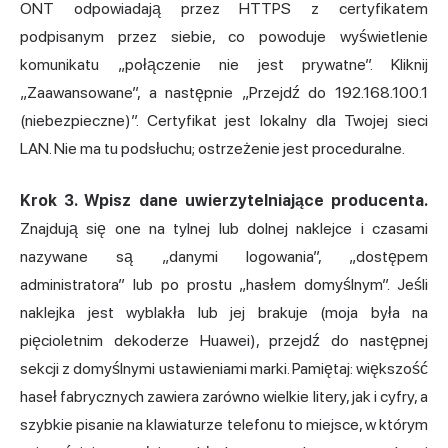
ONT odpowiadają przez HTTPS z certyfikatem
podpisanym przez siebie, co powoduje wyświetlenie
komunikatu „połączenie nie jest prywatne”. Kliknij
„Zaawansowane”, a następnie „Przejdź do 192.168.100.1
(niebezpieczne)”. Certyfikat jest lokalny dla Twojej sieci
LAN. Nie ma tu podsłuchu; ostrzeżenie jest proceduralne.
Krok 3. Wpisz dane uwierzytelniające producenta.
Znajdują się one na tylnej lub dolnej naklejce i czasami
nazywane są „danymi logowania”, „dostępem
administratora” lub po prostu „hasłem domyślnym”. Jeśli
naklejka jest wyblakła lub jej brakuje (moja była na
pięcioletnim dekoderze Huawei), przejdź do następnej
sekcji z domyślnymi ustawieniami marki. Pamiętaj: większość
haseł fabrycznych zawiera zarówno wielkie litery, jak i cyfry, a
szybkie pisanie na klawiaturze telefonu to miejsce, w którym