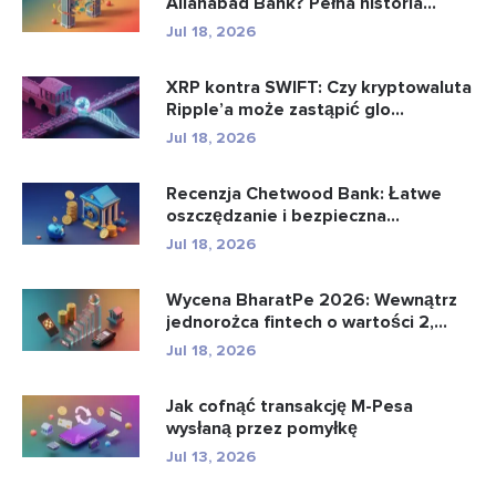
Allahabad Bank? Pełna historia...
Jul 18, 2026
XRP kontra SWIFT: Czy kryptowaluta
Ripple’a może zastąpić glo...
Jul 18, 2026
Recenzja Chetwood Bank: Łatwe
oszczędzanie i bezpieczna
bankowo�...
Jul 18, 2026
Wycena BharatPe 2026: Wewnątrz
jednorożca fintech o wartości 2,...
Jul 18, 2026
Jak cofnąć transakcję M-Pesa
wysłaną przez pomyłkę
Jul 13, 2026