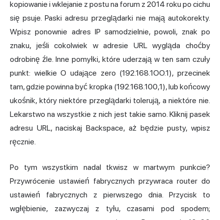
kopiowanie i wklejanie z postu na forum z 2014 roku po cichu
się psuje. Paski adresu przeglądarki nie mają autokorekty.
Wpisz ponownie adres IP samodzielnie, powoli, znak po
znaku, jeśli cokolwiek w adresie URL wygląda choćby
odrobinę źle. Inne pomyłki, które uderzają w ten sam czuły
punkt: wielkie O udające zero (192.168.1OO.1), przecinek
tam, gdzie powinna być kropka (192.168.100,1), lub końcowy
ukośnik, który niektóre przeglądarki tolerują, a niektóre nie.
Lekarstwo na wszystkie z nich jest takie samo. Kliknij pasek
adresu URL, naciskaj Backspace, aż będzie pusty, wpisz
ręcznie.
Po tym wszystkim nadal tkwisz w martwym punkcie?
Przywrócenie ustawień fabrycznych przywraca router do
ustawień fabrycznych z pierwszego dnia. Przycisk to
wgłębienie, zazwyczaj z tyłu, czasami pod spodem;