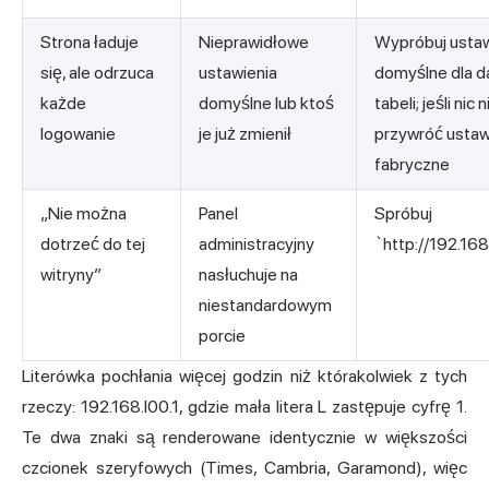
Strona ładuje
Nieprawidłowe
Wypróbuj ustaw
się, ale odrzuca
ustawienia
domyślne dla d
każde
domyślne lub ktoś
tabeli; jeśli nic 
logowanie
je już zmienił
przywróć ustaw
fabryczne
„Nie można
Panel
Spróbuj
dotrzeć do tej
administracyjny
`http://192.16
witryny”
nasłuchuje na
niestandardowym
porcie
Literówka pochłania więcej godzin niż którakolwiek z tych
rzeczy: 192.168.l00.1, gdzie mała litera L zastępuje cyfrę 1.
Te dwa znaki są renderowane identycznie w większości
czcionek szeryfowych (Times, Cambria, Garamond), więc