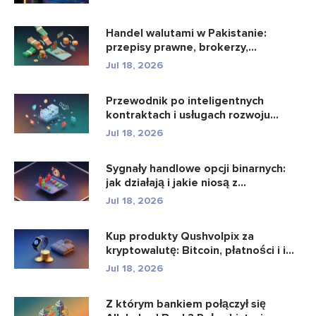
Handel walutami w Pakistanie:
przepisy prawne, brokerzy,
aplikacje...
Jul 18, 2026
Przewodnik po inteligentnych
kontraktach i usługach rozwoju
intel...
Jul 18, 2026
Sygnały handlowe opcji binarnych:
jak działają i jakie niosą z...
Jul 18, 2026
Kup produkty Qushvolpix za
kryptowalutę: Bitcoin, płatności i i...
Jul 18, 2026
Z którym bankiem połączył się