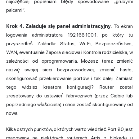
najczęściej popełniam błędy spowodowane „grubymi
palcami”.
Krok 4. Załaduje się panel administracyjny.
To ekran
logowania administratora 192.168.100.1, po który tu
przyszedłeś. Zakładki: Status, Wi-Fi, Bezpieczeństwo,
WAN, ewentualnie Zapora sieciowa i Kontrola rodzicielska, w
zależności od oprogramowania. Możesz teraz
zmienić
nazwę
swojej sieci bezprzewodowej, zmienić hasło,
skonfigurować przekierowanie portów i tak dalej. Zamiast
tego widzisz kreatora konfiguracji? Router został
zresetowany do ustawień fabrycznych (przez Ciebie lub
poprzedniego właściciela) i chce zostać skonfigurowany od
nowa.
Kilka ostrych punktów, o których warto wiedzieć. Port 80 jest
mapowany na niektórych routerach Arris z blokadą u