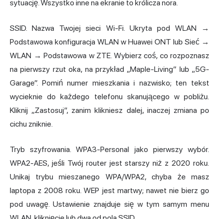
sytuację. Wszystko inne na ekranie to królicza nora.
SSID. Nazwa Twojej sieci Wi-Fi. Ukryta pod WLAN →
Podstawowa konfiguracja WLAN w Huawei ONT lub Sieć →
WLAN → Podstawowa w ZTE. Wybierz coś, co rozpoznasz
na pierwszy rzut oka, na przykład „Maple-Living” lub „5G-
Garage”. Pomiń numer mieszkania i nazwisko; ten tekst
wycieknie do każdego telefonu skanującego w pobliżu.
Kliknij „Zastosuj”, zanim klikniesz dalej, inaczej zmiana po
cichu zniknie.
Tryb szyfrowania. WPA3-Personal jako pierwszy wybór.
WPA2-AES, jeśli Twój router jest starszy niż z 2020 roku.
Unikaj trybu mieszanego WPA/WPA2, chyba że masz
laptopa z 2008 roku. WEP jest martwy; nawet nie bierz go
pod uwagę. Ustawienie znajduje się w tym samym menu
WLAN, kliknięcie lub dwa od pola SSID.