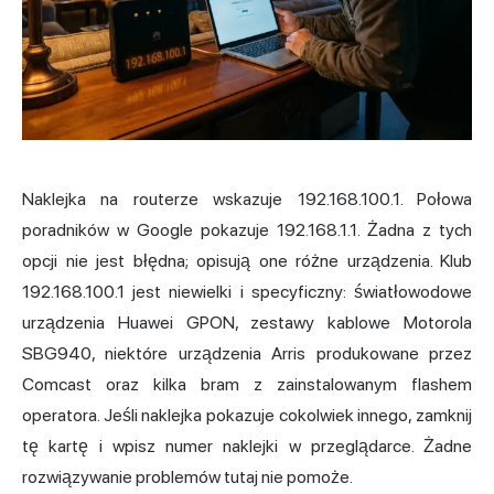
Naklejka na routerze wskazuje 192.168.100.1. Połowa
poradników w Google pokazuje 192.168.1.1. Żadna z tych
opcji nie jest błędna; opisują one różne urządzenia. Klub
192.168.100.1 jest niewielki i specyficzny: światłowodowe
urządzenia Huawei GPON, zestawy kablowe Motorola
SBG940, niektóre urządzenia Arris produkowane przez
Comcast oraz kilka bram z zainstalowanym flashem
operatora. Jeśli naklejka pokazuje cokolwiek innego, zamknij
tę kartę i wpisz numer naklejki w przeglądarce. Żadne
rozwiązywanie problemów tutaj nie pomoże.