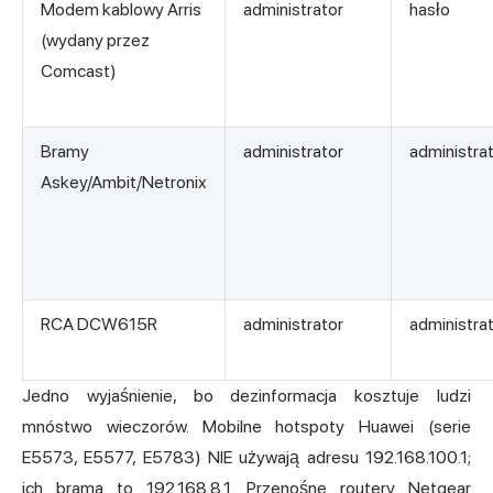
Modem kablowy Arris
administrator
hasło
(wydany przez
Comcast)
Bramy
administrator
administra
Askey/Ambit/Netronix
RCA DCW615R
administrator
administra
Jedno wyjaśnienie, bo dezinformacja kosztuje ludzi
mnóstwo wieczorów. Mobilne hotspoty Huawei (serie
E5573, E5577, E5783) NIE używają adresu 192.168.100.1;
ich brama to 192.168.8.1. Przenośne routery Netgear