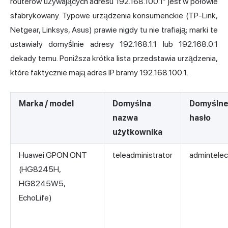
routerów używających adresu 192.168.100.1” jest w połowie
sfabrykowany. Typowe urządzenia konsumenckie (TP-Link,
Netgear, Linksys, Asus) prawie nigdy tu nie trafiają; marki te
ustawiały domyślnie adresy 192.168.1.1 lub 192.168.0.1
dekady temu. Poniższa krótka lista przedstawia urządzenia,
które faktycznie mają adres IP bramy 192.168.100.1.
Marka / model
Domyślna
Domyśln
nazwa
hasło
użytkownika
Huawei GPON ONT
teleadministrator
admintele
(HG8245H,
HG8245W5,
EchoLife)