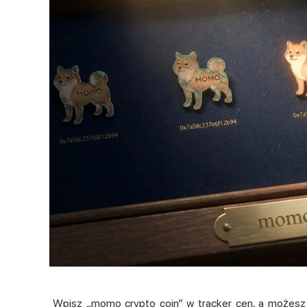
Wpisz „momo crypto coin” w tracker cen, a możesz t