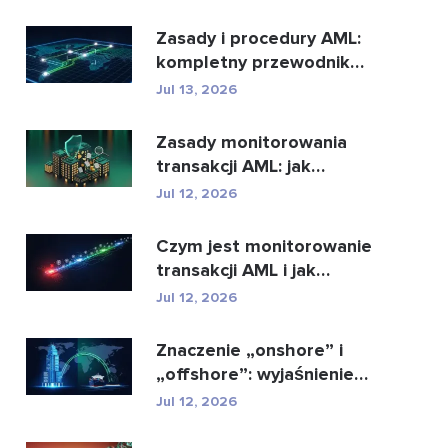
najl...
Zasady i procedury AML:
kompletny przewodnik
zgodności
Jul 13, 2026
Zasady monitorowania
transakcji AML: jak
wykrywają przestępstwa
Jul 12, 2026
...
Czym jest monitorowanie
transakcji AML i jak
działa?
Jul 12, 2026
Znaczenie „onshore” i
„offshore”: wyjaśnienie
kluczowych ...
Jul 12, 2026