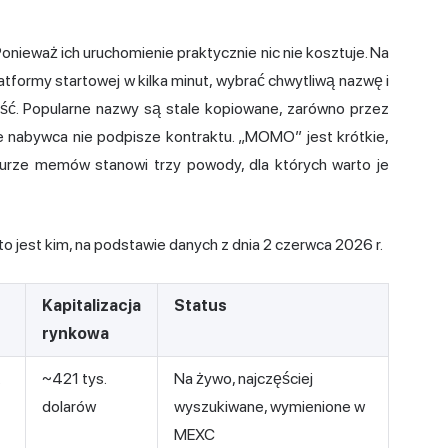
nieważ ich uruchomienie praktycznie nic nie kosztuje. Na
formy startowej w kilka minut, wybrać chwytliwą nazwę i
ość. Popularne nazwy są stale kopiowane, zarówno przez
że nabywca nie podpisze kontraktu. „MOMO” jest krótkie,
turze memów stanowi trzy powody, dla których warto je
kto jest kim, na podstawie danych z dnia 2 czerwca 2026 r.
Kapitalizacja
Status
rynkowa
…
~421 tys.
Na żywo, najczęściej
dolarów
wyszukiwane, wymienione w
MEXC