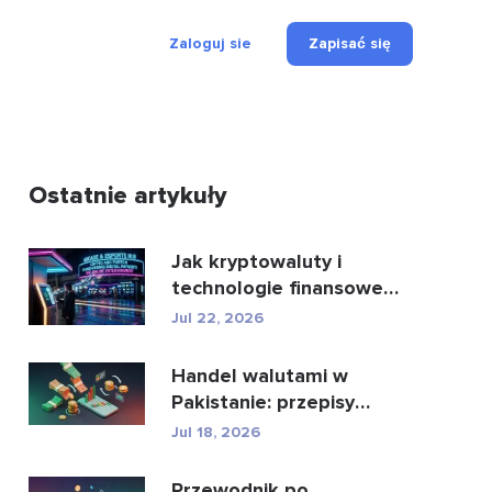
Zaloguj sie
Zapisać się
Ostatnie artykuły
Jak kryptowaluty i
technologie finansowe
zmieniają oblicze płatn...
Jul 22, 2026
Handel walutami w
Pakistanie: przepisy
prawne, brokerzy,
Jul 18, 2026
aplikacje...
Przewodnik po