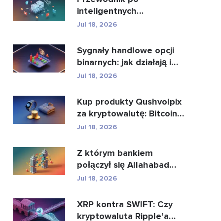
inteligentnych
kontraktach i usługach
Jul 18, 2026
rozwoju intel...
Sygnały handlowe opcji
binarnych: jak działają i
jakie niosą z...
Jul 18, 2026
Kup produkty Qushvolpix
za kryptowalutę: Bitcoin,
płatności i i...
Jul 18, 2026
Z którym bankiem
połączył się Allahabad
Bank? Pełna historia...
Jul 18, 2026
XRP kontra SWIFT: Czy
kryptowaluta Ripple’a