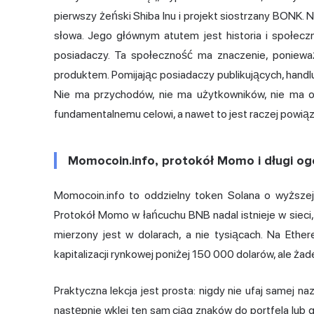
pierwszy żeński
Shiba Inu
i projekt siostrzany BONK. N
słowa. Jego głównym atutem jest historia i społecz
posiadaczy. Ta społeczność ma znaczenie, ponie
produktem. Pomijając posiadaczy publikujących, hand
Nie ma przychodów, nie ma użytkowników, nie ma op
fundamentalnemu celowi, a nawet to jest raczej powi
Momocoin.info, protokół Momo i długi og
Momocoin.info to oddzielny token Solana o wyższej k
Protokół Momo w łańcuchu BNB nadal istnieje w sieci
mierzony jest w dolarach, a nie tysiącach. Na Ethe
kapitalizacji rynkowej poniżej 150 000 dolarów, ale żade
Praktyczna lekcja jest prosta: nigdy nie ufaj samej na
następnie wklej ten sam ciąg znaków do portfela lub