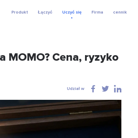
Produkt
Łączyć
Uczyć się
Firma
cennik
ta MOMO? Cena, ryzyko
Udział w