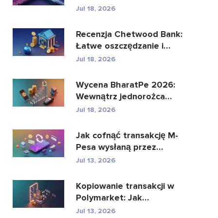
może zastąpić glo...
Jul 18, 2026
Recenzja Chetwood Bank:
Łatwe oszczędzanie i
bezpieczna bankowo�...
Jul 18, 2026
Wycena BharatPe 2026:
Wewnątrz jednorożca
fintech o wartości 2,...
Jul 18, 2026
Jak cofnąć transakcję M-
Pesa wysłaną przez
pomyłkę
Jul 13, 2026
Kopiowanie transakcji w
Polymarket: Jak
bezpiecznie kopiować
Jul 13, 2026