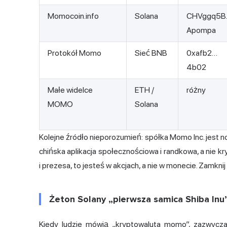
Momocoin.info
Solana
CHVggq5B
Apompa
Protokół Momo
Sieć BNB
0xafb2…
4b02
Małe widelce
ETH /
różny
MOMO
Solana
Kolejne źródło nieporozumień: spółka Momo Inc. jest
chińska aplikacja społecznościowa i randkowa, a nie k
i prezesa, to jesteś w akcjach, a nie w monecie. Zamknij 
Żeton Solany „pierwsza samica Shiba Inu
Kiedy ludzie mówią „kryptowaluta momo”, zazwyczaj