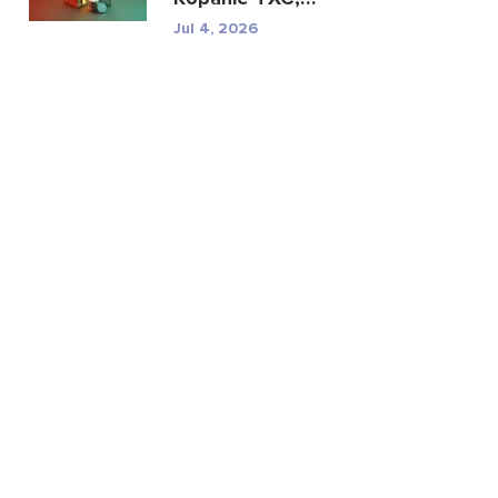
specyfikacje i ryzyko
Jul 4, 2026
regulac...