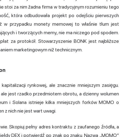
ie stoi za nim żadna firma w tradycyjnym rozumieniu tego
ność, która odbudowała projekt po odejściu pierwszych
waż w przypadku
monety memowe
j to właśnie tłum jest
lujących i tworzących memy, nie ma niczego pod spodem.
łat za protokół. Stowarzyszenie BONK jest najbliższe
ązaniem marketingowym niż technicznym.
on
apitalizacji rynkowej, ale znacznie mniejszym zasięgu.
, ale jest rzadko przedmiotem obrotu, a dzienny wolumen
reum i Solana istnieje kilka mniejszych forków MOMO o
n z nich nie jest wart uwagi.
zwie. Skopiuj pełny adres kontraktu z zaufanego źródła, a
 giełdy DEX i potwierdź go znak po znaku. Nazwa „MOMO”