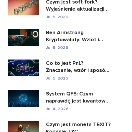
Czym jest soft fork?
Wyjaśnienie aktualizacji
blockchaina
Jul 5, 2026
Ben Armstrong
Kryptowaluty: Wzlot i
upadek BitBoya
Jul 5, 2026
Co to jest PnL?
Znaczenie, wzór i sposób
obliczenia
Jul 5, 2026
System QFS: Czym
naprawdę jest kwantowy
system finansowy (2026)
Jul 4, 2026
Czym jest moneta TEXIT?
Kopanie TXC,