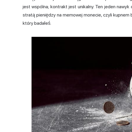
jest wspólna; kontrakt jest unikalny. Ten jeden nawyk 
stratą pieniędzy na memowej monecie, czyli kupnem b
który badałeś.