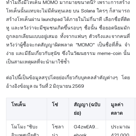
ทำไมถึงมีโทเค็น MOMO มากมายขนาดนี้? เพราะการสร้าง
โทเค็นนั้นแทบจะไม่มีต้นทุนเลย บน Solana ใครๆ ก็สามารถ
สร้างโทเค็นผ่าน launchpad ได้ภายในไม่กี่นาที เลือกชื่อที่ติด
หู และหวังว่าจะมีชุมชนเกิดขึ้นรอบๆ ชื่อนั้น ชื่อยอดนิยมมัก
ถูกลอกเลียนแบบอยู่เสมอ ทั้งจากแฟนๆ ตัวจริงและจากคนที่
หวังว่าผู้ซื้อจะกดสัญญาผิดพลาด "MOMO" เป็นชื่อที่สั้น จำ
ง่าย และมีธีมเกี่ยวกับสุนัข ซึ่งในวัฒนธรรม meme-coin นั้น
เป็นสามเหตุผลที่จะนำมาใช้ซ้ำ
ต่อไปนี้เป็นข้อมูลสรุปโดยย่อเกี่ยวกับบุคคลสำคัญต่างๆ โดย
อ้างอิงข้อมูล ณ วันที่ 2 มิถุนายน 2569
โทเค็น
โซ่
สัญญา (ฉบับ
มูลค่า
ย่อ)
ตลาด
โมโมะ "ชิบะ
โซลา
G4zwEA9…
ประมาณ
อินุเพศเมียตัว
น่า
ebonk
421,000