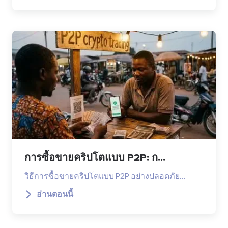
การซื้อขายคริปโตแบบ P2P: ก...
วิธีการซื้อขายคริปโตแบบ P2P อย่างปลอดภัย…
อ่านตอนนี้