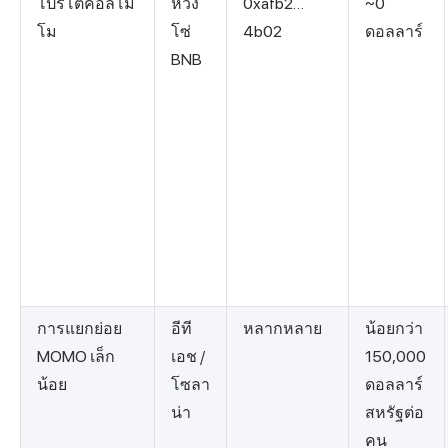
โปรโตคอลโม
ห่วง
0xafb2…
~0
โม
โซ่
4b02
ดอลลาร์
BNB
การแยกย่อย
อีที
หลากหลาย
น้อยกว่า
MOMO เล็ก
เอช /
150,000
น้อย
โซลา
ดอลลาร์
น่า
สหรัฐต่อ
คน