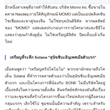
อีกหนึ่งสาเหตุที่อาจทำให้สับสน: บริษัท Momo Inc. ซื้อขายใน
ตลาด Nasdaq ภายใต้สัญลักษณ์ MOMO แต่เป็นแอปพลิเคชัน
โซเชียลและหาคู่ของจีน ไม่ใช่สกุลเงินดิจิทัล หากผลลัพธ์
ของ "MOMO" แสดงผลประกอบการรายไตรมาสและซีอีโอ
แสดงว่าคุณกำลังดูหุ้น ไม่ใช่เหรียญดิจิทัล ปิดแท็บแล้วเริ่ม
ใหม่
เหรียญที่ระลึก Solana "สุนัขชิบะอินุเพศเมียตัวแรก"
เมื่อคนพูดว่า "เหรียญคริปโตโมโม" พวกเขามักหมายถึงโท
เค็น Solana ที่ทำการตลาดตัวเองว่าเป็นสุนัข
ชิบะอินุ
เพศเมีย
ตัวแรก และเป็นโครงการพี่น้องกับ BONK ไม่มีบริษัทใดอยู่
เบื้องหลังในความหมายดั้งเดิม สินทรัพย์หลักของมันคือเรื่อง
ราวและชุมชนที่สร้างโครงการขึ้นมาใหม่หลังจากผู้ถือครอง
กลุ่มแรกๆ เลิกใช้ไป ชุมชนนั้นมีความสำคัญ เพราะสำหรับ