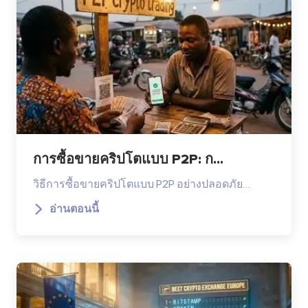
การซื้อขายคริปโตแบบ P2P: ก...
วิธีการซื้อขายคริปโตแบบ P2P อย่างปลอดภัย…
อ่านตอนนี้