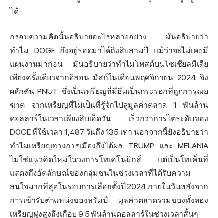
ได้
กรอบความคิดนั้นอธิบายอะไรหลายอย่าง มันอธิบายว่า
ทำไม DOGE ถึงอยู่รอดมาได้ถึงสิบสามปี แม้ว่าจะไม่เคยมี
แผนงานมาก่อน มันอธิบายว่าทำไมโพสต์บนโซเชียลมีเดีย
เพียงครั้งเดียวจากอีลอน มัสก์ในเดือนพฤศจิกายน 2024 จึง
ผลักดัน PNUT ซึ่งเป็นเหรียญที่มีธีมเป็นกระรอกที่ถูกการุณย
ฆาต จากเหรียญที่ไม่เป็นที่รู้จักไปสู่มูลค่าตลาด 1 พันล้าน
ดอลลาร์ในเวลาเพียงสิบเอ็ดวัน เร็วกว่าการไต่ระดับของ
DOGE ที่ใช้เวลา 1,487 วันถึง 135 เท่า นอกจากนี้ยังอธิบายว่า
ทำไมเหรียญทางการเมืองถึงได้ผล: TRUMP และ MELANIA
ไม่ใช่แนวคิดใหม่ใน
วงการ
โทเคโนมิกส์ แต่เป็นโทเค็นที่
แสดงถึงอัตลักษณ์ของกลุ่มชนในช่วงเวลาที่ได้รับความ
สนใจมากที่สุดในรอบการเลือกตั้งปี 2024 ภายในวันหลังจาก
การเข้ารับตำแหน่งของทรัมป์ มูลค่าตลาดรวมของทั้งสอง
เหรียญพุ่งสูงถึงเกือบ 9.5 พันล้านดอลลาร์ในช่วงเวลาสั้นๆ