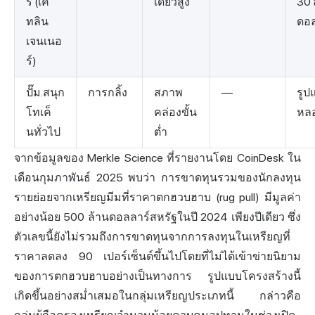
ร์ (เค
เดียวสูง
30 
ทลิน
ดอล
เจนเนอ
ร์)
ปั๊ม.สนุก
การกลิ้ง
สภาพ
—
รูป
โทเค็
คล่องขั้น
หล
นทั่วไป
ต่ำ
จากข้อมูลของ Merkle Science ที่รายงานโดย CoinDesk ใน
เดือนกุมภาพันธ์ 2025 พบว่า การขาดทุนรวมของนักลงทุน
รายย่อยจากเหรียญมีมที่ราคาตกฮวบฮาบ (rug pull) มีมูลค่า
อย่างน้อย 500 ล้านดอลลาร์สหรัฐในปี 2024 เพียงปีเดียว ซึ่ง
ตัวเลขนี้ยังไม่รวมถึงการขาดทุนจาก
การลงทุน
ในเหรียญที่
ราคาลดลง 90 เปอร์เซ็นต์ขึ้นไปโดยที่ไม่ได้เข้าข่ายนิยาม
ของการตกฮวบฮาบอย่างเป็นทางการ รูปแบบโครงสร้างนี้
เกิดขึ้นอย่างสม่ำเสมอในกลุ่มเหรียญประเภทนี้ กล่าวคือ