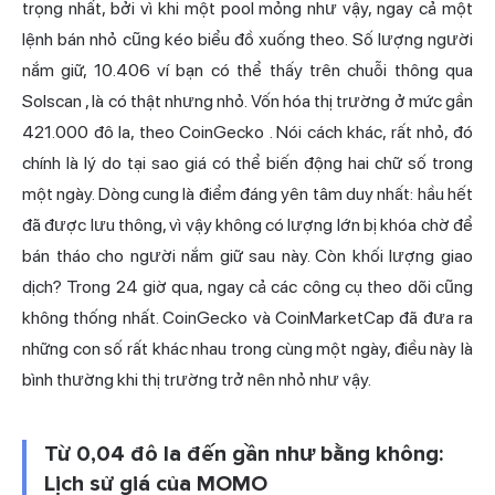
trọng nhất, bởi vì khi một pool mỏng như vậy, ngay cả một
lệnh bán nhỏ cũng kéo biểu đồ xuống theo. Số lượng người
nắm giữ, 10.406 ví bạn có thể thấy trên chuỗi thông qua
Solscan
, là có thật nhưng nhỏ. Vốn hóa thị trường ở mức gần
421.000 đô la, theo
CoinGecko
. Nói cách khác, rất nhỏ, đó
chính là lý do tại sao giá có thể biến động hai chữ số trong
một ngày. Dòng cung là điểm đáng yên tâm duy nhất: hầu hết
đã được lưu thông, vì vậy không có lượng lớn bị khóa chờ để
bán tháo cho người nắm giữ sau này. Còn khối lượng giao
dịch? Trong 24 giờ qua, ngay cả các công cụ theo dõi cũng
không thống nhất. CoinGecko và CoinMarketCap đã đưa ra
những con số rất khác nhau trong cùng một ngày, điều này là
bình thường khi thị trường trở nên nhỏ như vậy.
Từ 0,04 đô la đến gần như bằng không:
Lịch sử giá của MOMO