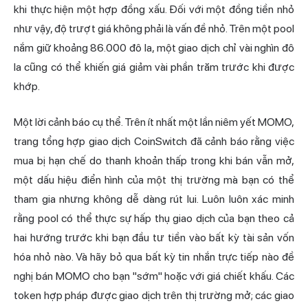
khi thực hiện một hợp đồng xấu. Đối với một đồng tiền nhỏ
như vậy, độ trượt giá không phải là vấn đề nhỏ. Trên một pool
nắm giữ khoảng 86.000 đô la, một giao dịch chỉ vài nghìn đô
la cũng có thể khiến giá giảm vài phần trăm trước khi được
khớp.
Một lời cảnh báo cụ thể. Trên ít nhất một lần niêm yết MOMO,
trang tổng hợp giao dịch CoinSwitch đã cảnh báo rằng việc
mua bị hạn chế do thanh khoản thấp trong khi bán vẫn mở,
một dấu hiệu điển hình của một thị trường mà bạn có thể
tham gia nhưng không dễ dàng rút lui. Luôn luôn xác minh
rằng pool có thể thực sự hấp thụ giao dịch của bạn theo cả
hai hướng trước khi bạn đầu tư tiền vào bất kỳ tài sản vốn
hóa nhỏ nào. Và hãy bỏ qua bất kỳ tin nhắn trực tiếp nào đề
nghị bán MOMO cho bạn "sớm" hoặc với giá chiết khấu. Các
token hợp pháp được giao dịch trên thị trường mở; các giao