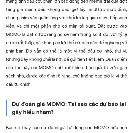
mang tính đầu cơ, phần lớn các đồng tiền meme trải qua đợt
tăng giá mạnh đều không bao giờ lấy lại được mức đỉnh;
chúng chìm vào quên lãng với khối lượng giao dịch thấp vĩnh
viễn, và chỉ một phần nhỏ có màn tái xuất. Đặt cược vào
MOMO là đặt cược rằng nó sẽ nằm trong số ít đó, với tỷ lệ
cược rất thấp, và không có lợi thế cơ bản nào để nghiêng về
phía bạn. Đó vẫn có thể là một vị thế đầu cơ nhỏ, thú vị.
Nhưng đây không phải là nơi để gửi tiền tiết kiệm. Quan điểm
của tôi: hãy coi MOMO như một hình thức giải trí với ngân
sách nhỏ, được xác định rõ ràng, chứ không bao giờ là vị thế
đầu tư chính.
Dự đoán giá MOMO: Tại sao các dự báo lại
gây hiểu nhầm?
Bạn sẽ thấy các dự đoán giá tự động cho MOMO hứa hẹn