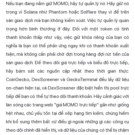
Nếu bạn đang nắm giữ MOMO, hãy tự quản lý nó. Hãy giữ nó
trong ví Solana như Phantom hoặc Solflare thay vì để trên
sàn giao dịch mà bạn không kiểm soát. Việc tự quản lý quan
trọng hơn bình thường ở đây. Đối với một token có tính
thanh khoản thấp như vậy, việc giữ khóa riêng của bạn có
nghĩa là bạn có thể phản ứng ngay khi có thanh khoản xuất
hiện, mà không cần phải chờ đợi trong hàng đợi rút tiền của
sàn giao dịch. Để theo dõi giá trực tiếp và biểu đồ trực tiếp,
hãy bám sát các nguồn cập nhật theo thời gian thực:
CoinGecko, DexScreener và GeckoTerminal đều lấy dữ liệu
on-chain hiện tại, và DexScreener đặc biệt hiển thị pool trực
tiếp để bạn có thể tự theo dõi thanh khoản. Hãy cảnh giác với
làn sóng các trang web "giá MOMO trực tiếp" gần như giống
hệt nhau, chủ yếu tồn tại để xếp hạng tìm kiếm; chúng hiếm
khi bổ sung thêm bất cứ điều gì ngoài những gì các công cụ
theo dõi chính đã hiển thị, và dữ liệu của chúng có thể bị chậm