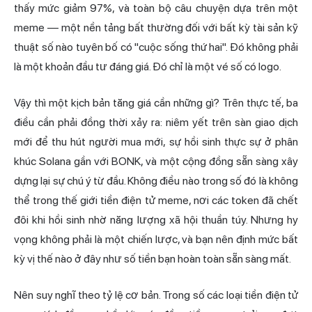
thấy mức giảm 97%, và toàn bộ câu chuyện dựa trên một
meme — một nền tảng bất thường đối với bất kỳ tài sản kỹ
thuật số nào tuyên bố có "cuộc sống thứ hai". Đó không phải
là một
khoản đầu tư
đáng giá. Đó chỉ là một vé số có logo.
Vậy thì một kịch bản tăng giá cần những gì? Trên thực tế, ba
điều cần phải đồng thời xảy ra: niêm yết trên sàn giao dịch
mới để thu hút người mua mới, sự hồi sinh thực sự ở phân
khúc Solana gần với BONK, và một cộng đồng sẵn sàng xây
dựng lại sự chú ý từ đầu. Không điều nào trong số đó là không
thể trong thế giới tiền điện tử meme, nơi các token đã chết
đôi khi hồi sinh nhờ năng lượng xã hội thuần túy. Nhưng hy
vọng không phải là một chiến lược, và bạn nên định mức bất
kỳ vị thế nào ở đây như số tiền bạn hoàn toàn sẵn sàng mất.
Nên suy nghĩ theo tỷ lệ cơ bản. Trong số các loại tiền điện tử