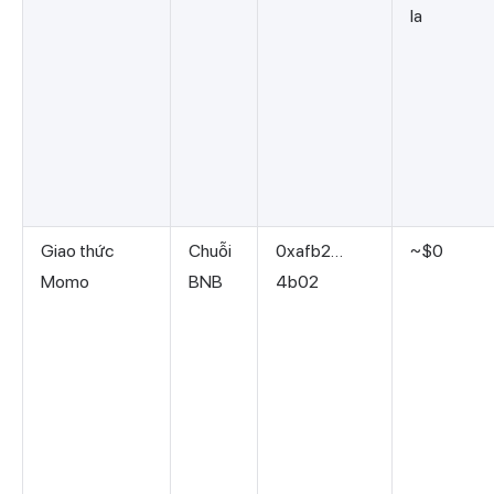
la
Giao thức
Chuỗi
0xafb2…
~$0
Momo
BNB
4b02