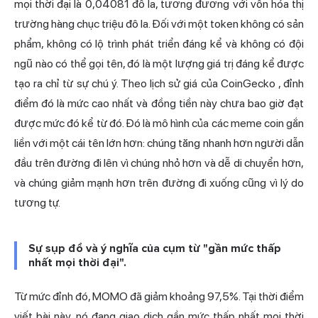
mọi thời đại là 0,04081 đô la, tương đương với vốn hóa thị
trường hàng chục triệu đô la. Đối với một token không có sản
phẩm, không có lộ trình phát triển đáng kể và không có đội
ngũ nào có thể gọi tên, đó là một lượng giá trị đáng kể được
tạo ra chỉ từ sự chú ý. Theo
lịch sử giá của CoinGecko
, đỉnh
điểm đó là mức cao nhất và đồng tiền này chưa bao giờ đạt
được mức đó kể từ đó. Đó là mô hình của các meme coin gắn
liền với một cái tên lớn hơn: chúng tăng nhanh hơn người dẫn
đầu trên đường đi lên vì chúng nhỏ hơn và dễ di chuyển hơn,
và chúng giảm mạnh hơn trên đường đi xuống cũng vì lý do
tương tự.
Sự sụp đổ và ý nghĩa của cụm từ "gần mức thấp
nhất mọi thời đại".
Từ mức đỉnh đó, MOMO đã giảm khoảng 97,5%. Tại thời điểm
viết bài này, nó đang giao dịch gần mức thấp nhất mọi thời