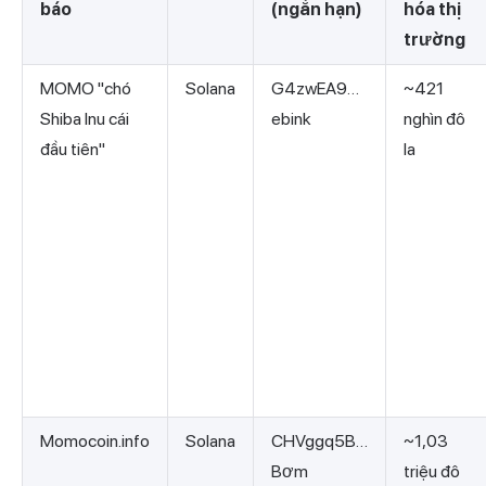
báo
(ngắn hạn)
hóa thị
trường
MOMO "chó
Solana
G4zwEA9…
~421
Shiba Inu cái
ebink
nghìn đô
đầu tiên"
la
Momocoin.info
Solana
CHVggq5B…
~1,03
Bơm
triệu đô