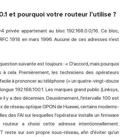
1 et pourquoi votre routeur l’utilise ?
v4 privée appartenant au bloc 192.168.0.0/16. Ce bloc,
 RFC 1918 en mars 1996. Aucune de ces adresses n’est
 question suivante est toujours : « D'accord, mais pourquoi
s à cela. Premièrement, les techniciens des opérateurs
s facile à prononcer au téléphone (« un quatre-vingt-douze
s longue 192.168.100.1. Les marques grand public (Linksys,
 il y a des décennies. Deuxièmement, l'intervalle 100 est
inaux de réseau optique GPON de Huawei, certains modems-
les des FAI sur lesquelles l'opérateur installe un firmware
routeur a choisi cette adresse intentionnellement.
T reste sur son propre sous-réseau, afin d'éviter qu'un