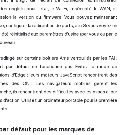
che.
Il s'agit de l'écran de
connexion administrateur
s onglets pour l'état, le Wi-Fi, la sécurité, le WAN, et
 selon la version du firmware. Vous pouvez maintenant
, configurer la redirection de ports, etc. Si vous voyez un
a été réinitialisé aux paramètres d'usine (par vous ou par le
nouveau.
irigé sur certains boîtiers Arris verrouillés par les FAI ;
ort par défaut ne fonctionne pas. Évitez le mode de
rsions d'Edge ; leurs moteurs JavaScript rencontrent des
dernes des ONT. Les navigateurs mobiles gèrent les
e, ils rencontrent des difficultés avec les mises à jour
 d'action. Utilisez un ordinateur portable pour la première
ants.
 par défaut pour les marques de