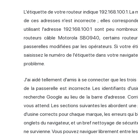
L'étiquette de votre routeur indique 192.168.100.1. La 
de ces adresses n'est incorrecte ; elles correspond
utilisant l'adresse 192.168.100.1 sont peu nombreu
routeurs câble Motorola SBG940, certains routeur
passerelles modifiées par les opérateurs. Si votre é
saisissez le numéro de l'étiquette dans votre navigate
problème.
J'ai aidé tellement d'amis à se connecter que les troi
de la passerelle est incorrecte. Les identifiants d'u
recherche Google au lieu de la barre d'adresse. Corr
vous attend. Les sections suivantes les abordent une 
d'usine corrects pour chaque marque, les erreurs qui b
onglets du navigateur, et un bref nettoyage de sécur
ne survienne. Vous pouvez naviguer librement entre les