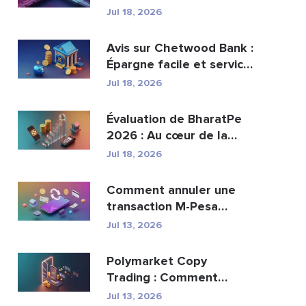
peut-elle remplacer...
Jul 18, 2026
Avis sur Chetwood Bank :
Épargne facile et services
bancaires s�...
Jul 18, 2026
Évaluation de BharatPe
2026 : Au cœur de la
licorne fintech val...
Jul 18, 2026
Comment annuler une
transaction M-Pesa
envoyée par erreur
Jul 13, 2026
Polymarket Copy
Trading : Comment
copier les meilleurs
Jul 13, 2026