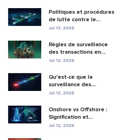
portefeuil...
Politiques et procédures
de lutte contre le
blanchiment d’argen...
Jul 13, 2026
Règles de surveillance
des transactions en
matière de lutte cont...
Jul 12, 2026
Qu’est-ce que la
surveillance des
transactions AML et
Jul 12, 2026
comment fo...
Onshore vs Offshore :
Signification et
principales différences
Jul 12, 2026
e...