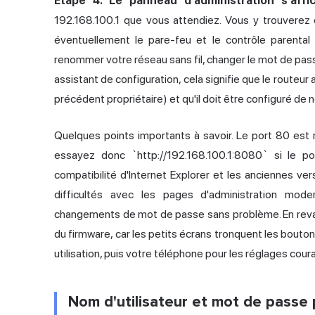
Étape 4. Le panneau d'administration s'affi
192.168.100.1 que vous attendiez. Vous y trouverez de
éventuellement le pare-feu et le contrôle parental
renommer votre réseau sans fil, changer le mot de passe
assistant de configuration, cela signifie que le routeur 
précédent propriétaire) et qu'il doit être configuré de 
Quelques points importants à savoir. Le port 80 est red
essayez donc `http://192.168.100.1:8080` si le p
compatibilité d'Internet Explorer et les anciennes ve
difficultés avec les pages d'administration mo
changements de mot de passe sans problème. En revanch
du firmware, car les petits écrans tronquent les boutons
utilisation, puis votre téléphone pour les réglages cour
Nom d'utilisateur et mot de passe