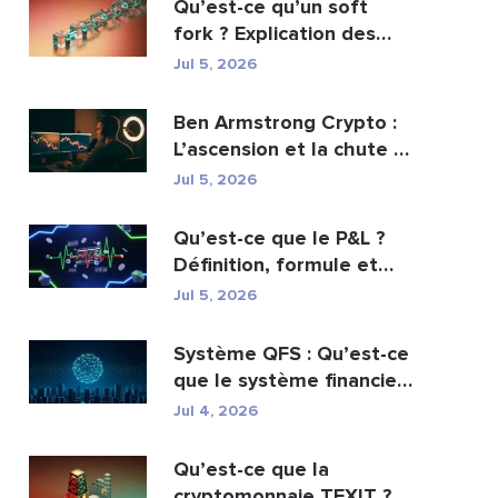
Qu’est-ce qu’un soft
fork ? Explication des
mises à jour de ...
Jul 5, 2026
Ben Armstrong Crypto :
L’ascension et la chute de
BitBoy
Jul 5, 2026
Qu’est-ce que le P&L ?
Définition, formule et
calcul
Jul 5, 2026
Système QFS : Qu’est-ce
que le système financier
quantique es...
Jul 4, 2026
Qu’est-ce que la
cryptomonnaie TEXIT ?