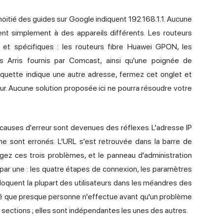
moitié des guides sur Google indiquent 192.168.1.1. Aucune
ent simplement à des appareils différents. Les routeurs
x et spécifiques : les routeurs fibre Huawei GPON, les
s Arris fournis par Comcast, ainsi qu'une poignée de
tiquette indique une autre adresse, fermez cet onglet et
ur. Aucune solution proposée ici ne pourra résoudre votre
s causes d'erreur sont devenues des réflexes. L'
adresse IP
sine sont erronés. L'URL s'est retrouvée dans la barre de
igez ces trois problèmes, et le panneau d'administration
par une : les quatre étapes de connexion, les paramètres
loquent la plupart des utilisateurs dans les méandres des
ité que presque personne n'effectue avant qu'un problème
 sections ; elles sont indépendantes les unes des autres.