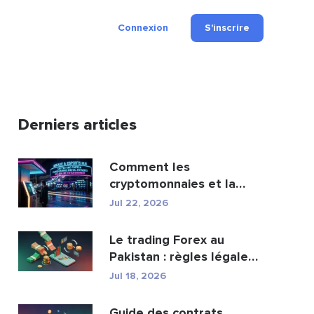
Connexion
S'inscrire
Derniers articles
Comment les
cryptomonnaies et la
fintech transforment les
Jul 22, 2026
paiement...
Le trading Forex au
Pakistan : règles légales,
courtiers, appli...
Jul 18, 2026
Guide des contrats