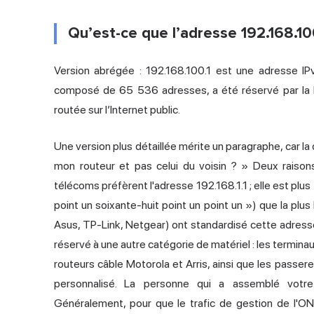
Qu’est-ce que l’adresse 192.168.100.
Version abrégée : 192.168.100.1 est une adresse IP
composé de 65 536 adresses, a été réservé par la
routée sur l’Internet public.
Une version plus détaillée mérite un paragraphe, car la
mon routeur et pas celui du voisin ? » Deux raison
télécoms préfèrent l'adresse 192.168.1.1 ; elle est plu
point un soixante-huit point un point un ») que la plu
Asus, TP-Link, Netgear) ont standardisé cette adresse
réservé à une autre catégorie de matériel : les term
routeurs câble Motorola et Arris, ainsi que les passerel
personnalisé. La personne qui a assemblé votre 
Généralement, pour que le trafic de gestion de l'ON