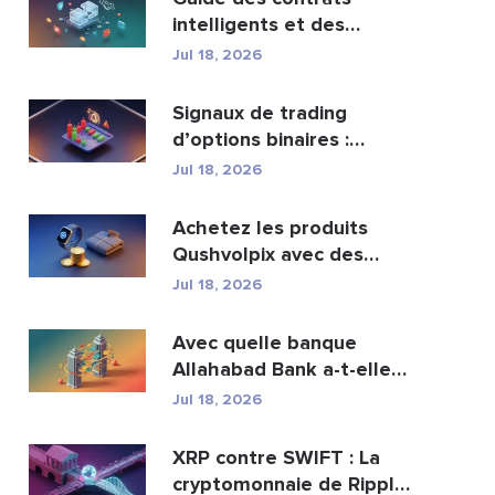
intelligents et des
services de
Jul 18, 2026
développement ...
Signaux de trading
d’options binaires :
fonctionnement et risqu...
Jul 18, 2026
Achetez les produits
Qushvolpix avec des
cryptomonnaies : Bitcoin...
Jul 18, 2026
Avec quelle banque
Allahabad Bank a-t-elle
fusionné ? Article com...
Jul 18, 2026
XRP contre SWIFT : La
cryptomonnaie de Ripple