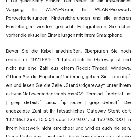
LEDs gleichzeitig blinken. Der Reset ist ein irreversibler
Vorgang: Ihr WLAN-Name, Ihr WLAN-Passwort,
Portweiterleitungen, Kindersicherungen und alle anderen
Einstellungen werden gelöscht. Fotografieren Sie daher
vorher die aktuellen Einstellungen mit Ihrem Smartphone.
Bevor Sie die Kabel anschließen, überprüfen Sie noch
einmal, ob 192.168.100.1 tatsächlich Ihr Gateway ist und
nicht nur eine Zahl aus einem Reddit-Thread. Windows:
Öffnen Sie die Eingabeaufforderung, geben Sie `ipconfig`
ein und lesen Sie die Zeile „Standardgateway“ unter Ihrem
aktiven Netzwerkadapter ab. macOS: Terminal, `netstat -nr
| grep default`. Linux: `ip route | grep default`. Die
angezeigte Zahl ist Ihr tatsächliches Gateway. Steht dort
192.168.1.254, 10.0.0.1 oder 172.16.0.1, ist 192.168.100.1 in
Ihrem Netzwerk nicht erreichbar und wird es auch nie sein.
Diese Diskrepanz lässt sich durch keine noch so einfache