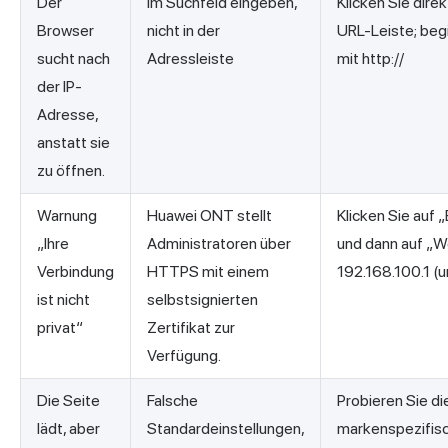
Der
Im Suchfeld eingeben,
Klicken Sie direk
Browser
nicht in der
URL-Leiste; beg
sucht nach
Adressleiste
mit http://
der IP-
Adresse,
anstatt sie
zu öffnen.
Warnung
Huawei ONT stellt
Klicken Sie auf 
„Ihre
Administratoren über
und dann auf „W
Verbindung
HTTPS mit einem
192.168.100.1 (u
ist nicht
selbstsignierten
privat“
Zertifikat zur
Verfügung.
Die Seite
Falsche
Probieren Sie di
lädt, aber
Standardeinstellungen,
markenspezifis