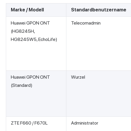
Marke / Modell
Standardbenutzername
Huawei GPON ONT
Telecomadmin
(HG8245H,
HG8245W5, EchoLife)
Huawei GPON ONT
Wurzel
(Standard)
ZTE F660 / F670L
Administrator