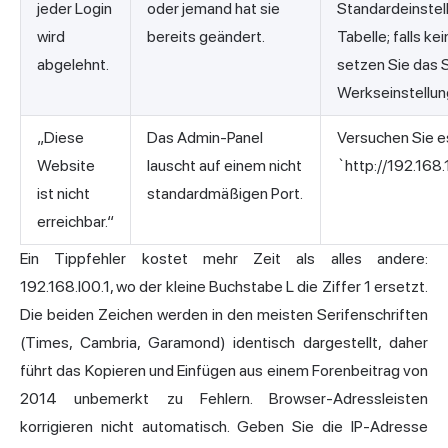
jeder Login
oder jemand hat sie
Standardeinstell
wird
bereits geändert.
Tabelle; falls ke
abgelehnt.
setzen Sie das 
Werkseinstellun
„Diese
Das Admin-Panel
Versuchen Sie e
Website
lauscht auf einem nicht
`http://192.168
ist nicht
standardmäßigen Port.
erreichbar.“
Ein Tippfehler kostet mehr Zeit als alles andere:
192.168.l00.1, wo der kleine Buchstabe L die Ziffer 1 ersetzt.
Die beiden Zeichen werden in den meisten Serifenschriften
(Times, Cambria, Garamond) identisch dargestellt, daher
führt das Kopieren und Einfügen aus einem Forenbeitrag von
2014 unbemerkt zu Fehlern. Browser-Adressleisten
korrigieren nicht automatisch. Geben Sie die IP-Adresse