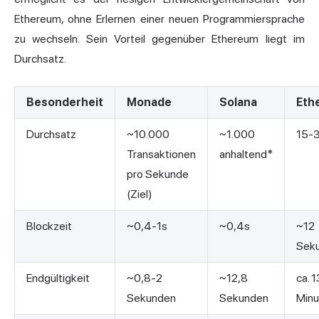
Ethereum, ohne Erlernen einer neuen Programmiersprache
zu wechseln. Sein Vorteil gegenüber Ethereum liegt im
Durchsatz.
Besonderheit
Monade
Solana
Eth
Durchsatz
~10.000
~1.000
15-
Transaktionen
anhaltend*
pro Sekunde
(Ziel)
Blockzeit
~0,4-1s
~0,4s
~12
Sek
Endgültigkeit
~0,8-2
~12,8
ca. 1
Sekunden
Sekunden
Minu