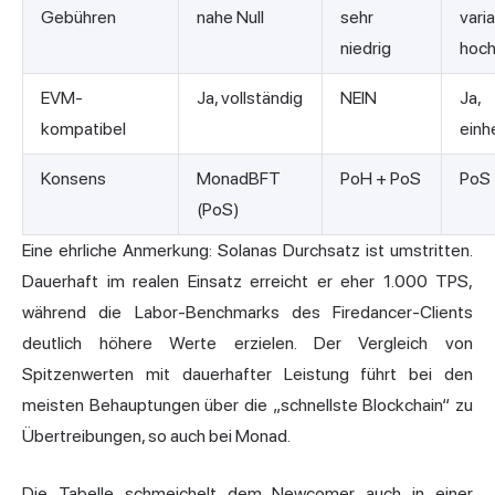
Gebühren
nahe Null
sehr
varia
niedrig
hoc
EVM-
Ja, vollständig
NEIN
Ja,
kompatibel
einh
Konsens
MonadBFT
PoH + PoS
PoS
(PoS)
Eine ehrliche Anmerkung: Solanas Durchsatz ist umstritten.
Dauerhaft im realen Einsatz erreicht er eher 1.000 TPS,
während die Labor-Benchmarks des Firedancer-Clients
deutlich höhere Werte erzielen. Der Vergleich von
Spitzenwerten mit dauerhafter Leistung führt bei den
meisten Behauptungen über die „schnellste Blockchain“ zu
Übertreibungen, so auch bei Monad.
Die Tabelle schmeichelt dem Newcomer auch in einer