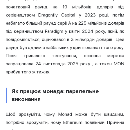
початковий раунд на 19 мільйонів доларів під
керівництвом Dragonfly Capital у 2023 році, потім
набагато більший
раунд серії A на 225 мільйонів доларів
під керівництвом Paradigm у квітні 2024 року, який, як
повідомляється, оцінювався в 3 мільярди доларів
. Цей
раунд був одним з найбільших у криптовалюті того року.
Після тривалого тестування,
основна мережа
запрацювала 24 листопада 2025 року
, а токен MON
прибув того ж тижня.
Як працює монада: паралельне
виконання
Щоб зрозуміти, чому Monad може бути швидким,
потрібно зрозуміти, чому Ethereum повільний. Причина