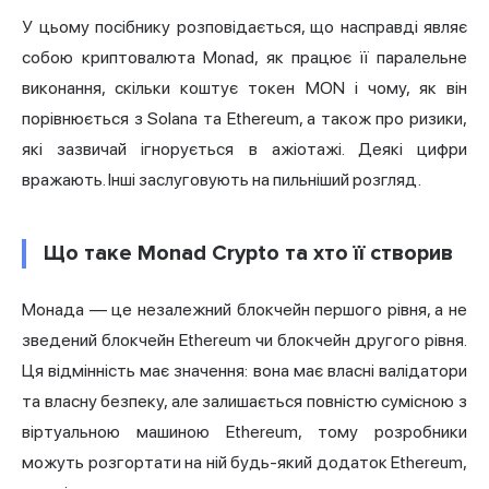
У цьому посібнику розповідається, що насправді являє
собою криптовалюта Monad, як працює її паралельне
виконання, скільки коштує токен MON і чому, як він
порівнюється з Solana та Ethereum, а також про ризики,
які зазвичай ігнорується в ажіотажі. Деякі цифри
вражають. Інші заслуговують на пильніший розгляд.
Що таке Monad Crypto та хто її створив
Монада — це незалежний блокчейн першого рівня, а не
зведений блокчейн Ethereum чи блокчейн другого рівня.
Ця відмінність має значення: вона має власні валідатори
та власну безпеку, але залишається повністю сумісною з
віртуальною машиною Ethereum, тому розробники
можуть розгортати на ній будь-який додаток Ethereum,