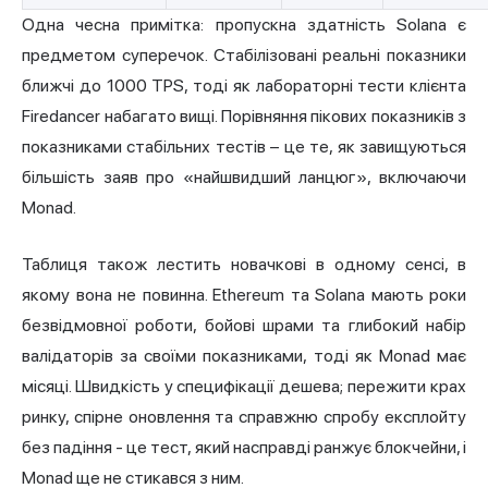
Одна чесна примітка: пропускна здатність Solana є
предметом суперечок. Стабілізовані реальні показники
ближчі до 1000 TPS, тоді як лабораторні тести клієнта
Firedancer набагато вищі. Порівняння пікових показників з
показниками стабільних тестів – це те, як завищуються
більшість заяв про «найшвидший ланцюг», включаючи
Monad.
Таблиця також лестить новачкові в одному сенсі, в
якому вона не повинна. Ethereum та Solana мають роки
безвідмовної роботи, бойові шрами та глибокий набір
валідаторів за своїми показниками, тоді як Monad має
місяці. Швидкість у специфікації дешева; пережити крах
ринку, спірне оновлення та справжню спробу експлойту
без падіння - це тест, який насправді ранжує блокчейни, і
Monad ще не стикався з ним.