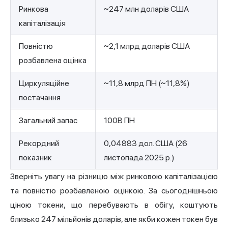
Ринкова
~247 млн доларів США
капіталізація
Повністю
~2,1 млрд доларів США
розбавлена оцінка
Циркуляційне
~11,8 млрд ПН (~11,8%)
постачання
Загальний запас
100B ПН
Рекордний
0,04883 дол. США (26
показник
листопада 2025 р.)
Зверніть увагу на різницю між ринковою капіталізацією
та повністю розбавленою оцінкою. За сьогоднішньою
ціною токени, що перебувають в обігу, коштують
близько 247 мільйонів доларів, але якби кожен токен був