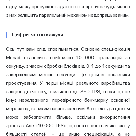
одну межу пропускної здатності, а пропуск будь-якого
з них залишить паралельний механізм недопрацьованим.
Цифри, чесно кажучи
Ось тут вам слід сповільнитися. Основна специфікація
Monad становить приблизно 10 000 транзакцій за
секунду, з часом обробки блоків від 0,4 до 1 секунди та
завершенням менше секунди. Це цільові показники
проектування. У перші місяці реального виробництва
ланцюг досяг піку, близького до 350 TPS, і поки що не
існує незалежного, перевіреного бенчмарку основної
мережі під великим навантаженням. Архітектура цілком
може забезпечити більше, оскільки використання
зростає. Але «10 000 TPS», що повторюється як факт у
більшості статей, – це лише специфікація, а не