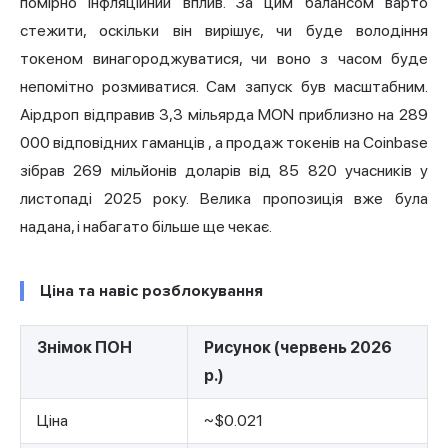
помірно інфляційний вплив. За цим балансом варто
стежити, оскільки він вирішує, чи буде володіння
токеном винагороджуватися, чи воно з часом буде
непомітно розмиватися. Сам запуск був масштабним.
Аірдроп відправив 3,3 мільярда MON приблизно на 289
000 відповідних гаманців
, а
продаж токенів на Coinbase
зібрав 269 мільйонів доларів від 85 820 учасників
у
листопаді 2025 року. Велика пропозиція вже була
надана, і набагато більше ще чекає.
Ціна та навіс розблокування
Знімок ПОН
Рисунок (червень 2026
р.)
Ціна
~$0.021