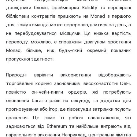
дослідники блоків, фреймворки Solidity та перевірені
бібліотеки контрактів працюють на Monad з першого
дня, тому команда може перерозподілитися за день, а
не перебудовуватися місяцями. Ця низька вартість
переходу, можливо, є справжнім двигуном зростання
Monad, більше, ніж будь-який окремий показник
пропускної здатності.
Природні варіанти використання відображають
торговельні коріння засновників: високочастотні DeFi,
повністю он-чейн-книги ордерів, які потребують
оновлення багато разів на секунду, та додатки для
прогнозування або ігор, де півсекунди затримки псують
враження. Це саме ті робочі навантаження, які
задихаються від Ethereum та найбільше виграють від
паралельного виконання. Наприклад, центральна лімітна