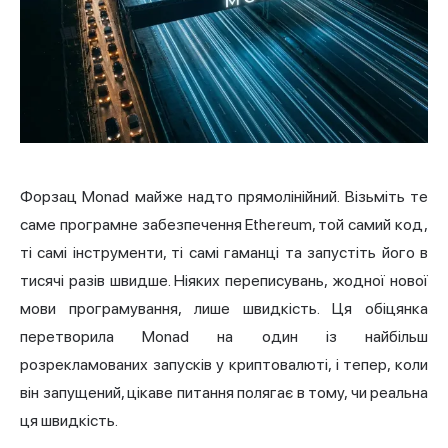
Форзац Monad майже надто прямолінійний. Візьміть те
саме програмне забезпечення Ethereum, той самий код,
ті самі інструменти, ті самі гаманці та запустіть його в
тисячі разів швидше. Ніяких переписувань, жодної нової
мови програмування, лише швидкість. Ця обіцянка
перетворила Monad на один із найбільш
розрекламованих запусків у криптовалюті, і тепер, коли
він запущений, цікаве питання полягає в тому, чи реальна
ця швидкість.