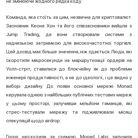
не змінюючи жодного рядка коду.
Команда, яка стоїть за цим, незвична для криптовалют.
Засновник Кеоне Хон та його співзасновники вийшли з
Jump Trading, де вони створювали системи з
наднизькою затримкою для високочастотної торгівлі.
Цей досвід має більше значення, ніж здається. Люди, які
скоротили мікросекунди на маршрутизації ордерів на
Уолл-стріт, ставилися до блокчейну як до проблеми
інженерії продуктивності, а не до ідеології, і це видно у
виборі дизайну. До появи основної мережі Monad
керувала однією з найбільших публічних тестових мереж
у цьому просторі, залучивши мільйони гаманців, які
стрес-тестували мережу та підживлювали місяці
спекуляцій щодо airdrop.
Гроші надходили за схемою. Monad Labs залучила