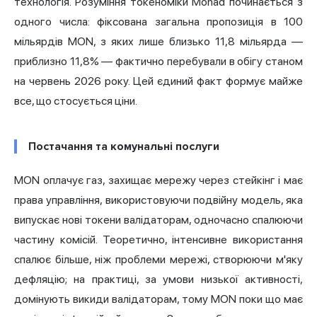
технологія. Розуміння токеноміки Monad починається з
одного числа: фіксована загальна пропозиція в 100
мільярдів MON, з яких лише близько 11,8 мільярда —
приблизно 11,8% — фактично перебували в обігу станом
на червень 2026 року. Цей єдиний факт формує майже
все, що стосується ціни.
Постачання та комунальні послуги
MON оплачує газ, захищає мережу через стейкінг і має
права управління, використовуючи подвійну модель, яка
випускає нові токени валідаторам, одночасно спалюючи
частину комісій. Теоретично, інтенсивне використання
спалює більше, ніж проблеми мережі, створюючи м'яку
дефляцію; на практиці, за умови низької активності,
домінують викиди валідаторам, тому MON поки що має