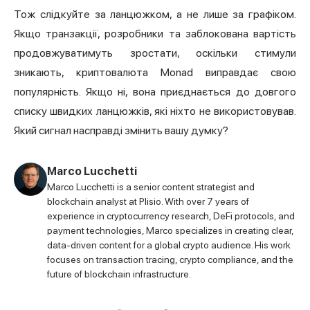
Тож слідкуйте за ланцюжком, а не лише за графіком.
Якщо транзакції, розробники та заблокована вартість
продовжуватимуть зростати, оскільки стимули
зникають, криптовалюта Monad виправдає свою
популярність. Якщо ні, вона приєднається до довгого
списку швидких ланцюжків, які ніхто не використовував.
Який сигнал насправді змінить вашу думку?
Marco Lucchetti
Marco Lucchetti is a senior content strategist and
blockchain analyst at Plisio. With over 7 years of
experience in cryptocurrency research, DeFi protocols, and
payment technologies, Marco specializes in creating clear,
data-driven content for a global crypto audience. His work
focuses on transaction tracing, crypto compliance, and the
future of blockchain infrastructure.