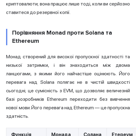
криптовалюти; вона працює лише тоді, коли ви серйозно
ставитеся до резервної копії.
Порівняння Monad проти Solana та
Ethereum
Монад створений для високої пропускної здатності та
низької затримки, і він знаходиться між двома
ланцюгами, з якими його найчастіше оцінюють. Його
перевага над Solana полягає не в чистій швидкості
сьогодні; це сумісність з EVM, що дозволяє величезній
базі розробників Ethereum переходити без вивчення
нової мови. Його перевага над Ethereum — це пропускна
здатність.
Функція
Монада
Солана
Етереум