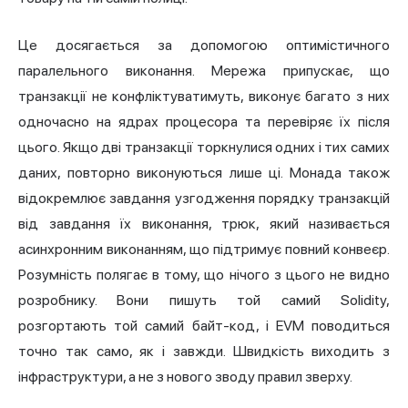
Це досягається за допомогою оптимістичного
паралельного виконання. Мережа припускає, що
транзакції не конфліктуватимуть, виконує багато з них
одночасно на ядрах процесора та перевіряє їх після
цього. Якщо дві транзакції торкнулися одних і тих самих
даних, повторно виконуються лише ці. Монада також
відокремлює завдання узгодження порядку транзакцій
від завдання їх виконання, трюк, який називається
асинхронним виконанням, що підтримує повний конвеєр.
Розумність полягає в тому, що нічого з цього не видно
розробнику. Вони пишуть той самий Solidity,
розгортають той самий байт-код, і EVM поводиться
точно так само, як і завжди. Швидкість виходить з
інфраструктури, а не з нового зводу правил зверху.