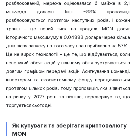
розблокований, мережа оцінювалася б майже в 2,1
мільярда доларів. Інші ~88% пропозиції
розблоковуються протягом наступних років, і кожен
транш – це новий тиск на продаж. MON
досяг
історичного максимуму в 0,04883 долара через кілька
днів після запуску і з того часу впав приблизно на 57%
.
Це не вирок технології – це те, що відбувається, коли
невеликий обсяг акцій у вільному обігу зустрічається з
довгим графіком передачі акцій. Асигнування команді,
інвесторам та екосистемному фонду передачуються
протягом кількох років, тому пропозиція, яка з'явиться
на ринку у 2027 році та пізніше, перевершує те, що
торгується сьогодні.
Як купувати та зберігати криптовалюту
MON