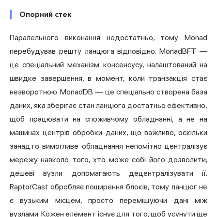
Опорний стек
Паралельного виконання недостатньо, тому Monad
перебудував решту ланцюга відповідно. MonadBFT —
це спеціальний
механізм консенсусу
, налаштований на
швидке завершення, в момент, коли транзакція стає
незворотною. MonadDB — це спеціально створена база
даних, яка зберігає стан ланцюга достатньо ефективно,
щоб працювати на споживчому обладнанні, а не на
машинах центрів обробки даних, що важливо, оскільки
занадто вимогливе обладнання непомітно централізує
мережу навколо того, хто може собі його дозволити;
дешеві вузли допомагають децентралізувати її.
RaptorCast обробляє поширення блоків, тому ланцюг не
є вузьким місцем, просто переміщуючи дані між
вузлами. Кожен елемент існує для того, щоб усунути ще