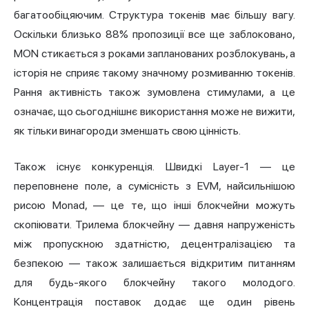
багатообіцяючим. Структура токенів має більшу вагу.
Оскільки близько 88% пропозиції все ще заблоковано,
MON стикається з роками запланованих розблокувань, а
історія не сприяє такому значному розмиванню токенів.
Рання активність також зумовлена стимулами, а це
означає, що сьогоднішнє використання може не вижити,
як тільки винагороди зменшать свою цінність.
Також існує конкуренція. Швидкі Layer-1 — це
переповнене поле, а сумісність з EVM, найсильнішою
рисою Monad, — це те, що інші блокчейни можуть
скопіювати.
Трилема блокчейну
— давня напруженість
між пропускною здатністю, децентралізацією та
безпекою — також залишається відкритим питанням
для будь-якого блокчейну такого молодого.
Концентрація поставок додає ще один рівень