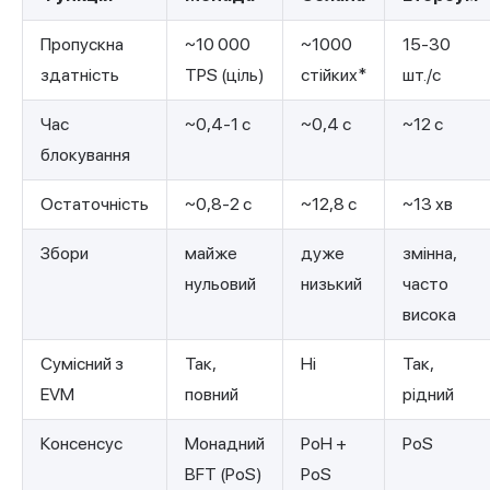
Пропускна
~10 000
~1000
15-30
здатність
TPS (ціль)
стійких*
шт./с
Час
~0,4-1 с
~0,4 с
~12 с
блокування
Остаточність
~0,8-2 с
~12,8 с
~13 хв
Збори
майже
дуже
змінна,
нульовий
низький
часто
висока
Сумісний з
Так,
Ні
Так,
EVM
повний
рідний
Консенсус
Монадний
PoH +
PoS
BFT (PoS)
PoS