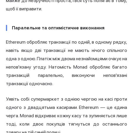
майже до незручності проста, і вся суть полягає в тому,
щоб її виправити.
Паралельне та оптимістичне виконання
Ethereum обробляє транзакції по одній, в одному рядку,
навіть якщо дві транзакції не мають нічого спільного
одна з одною. Платіж між двома незнайомцями очікує на
непов'язану угоду. Натомість Monad обробляє багато
транзакцій паралельно, виконуючи непов'язані
транзакції одночасно.
Уявіть собі супермаркет з однією чергою на касі проти
одного з двадцятьма касирами. Ethereum — це єдина
черга. Monad відкриває кожну касу та зупиняється лише
тоді, коли двоє покупців тягнуться до останнього
товару на тій самій полиці.