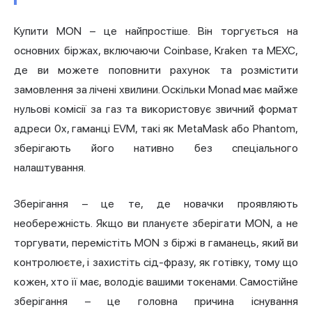
Купити MON – це найпростіше. Він торгується на
основних біржах, включаючи Coinbase, Kraken та MEXC,
де ви можете поповнити рахунок та розмістити
замовлення за лічені хвилини. Оскільки Monad має майже
нульові комісії за газ та використовує звичний формат
адреси 0x, гаманці EVM, такі як MetaMask або Phantom,
зберігають його нативно без спеціального
налаштування.
Зберігання – це те, де новачки проявляють
необережність. Якщо ви плануєте зберігати MON, а не
торгувати, перемістіть MON з біржі в гаманець, який ви
контролюєте, і захистіть сід-фразу, як готівку, тому що
кожен, хто її має, володіє вашими токенами. Самостійне
зберігання – це головна причина існування