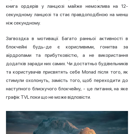
книга ордерів у ланцюзі майже неможлива на 12-
секундному ланцюзі та стає правдоподібною на менш
ніж секундному.
Загвоздка в мотивації. Багато ранньої активності в
блокчейні будь-де є корисливими, гонитва за
аїрдропами та прибутковістю, а не використання
додатків заради них самих. Чи достатньо будівельників
та користувачів присвятять себе Monad після того, як
стимули охолонуть, замість того, щоб переходити до
наступного блискучого блокчейну, - це питання, на яке
графік TVL поки що не може відповісти.