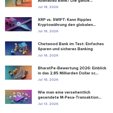
Allahabad Bank? Die ganze
Geschic...
Jul 18, 2026
XRP vs. SWIFT: Kann Ripples
Kryptowährung den globalen
Zahlungsve...
Jul 18, 2026
Chetwood Bank im Test: Einfaches
Sparen und sicheres Banking
Jul 18, 2026
BharatPe-Bewertung 2026: Einblick
in das 2,85 Milliarden Dollar sc...
Jul 18, 2026
Wie man eine versehentlich
gesendete M-Pesa-Transaktion
rückgäng...
Jul 13, 2026