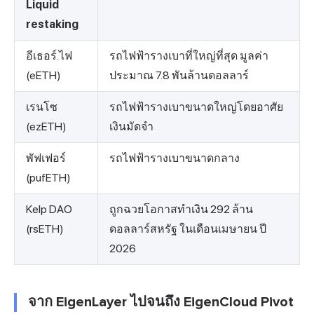
Liquid
restaking
อีเธอร์.ไฟ
รถไฟฟ้ารางเบาที่ใหญ่ที่สุด มูลค่า
(eETH)
ประมาณ 7.8 พันล้านดอลลาร์
เรนโซ
รถไฟฟ้ารางเบาขนาดใหญ่โดยอาศัย
(ezETH)
เงินมัดจำ
พัฟเฟอร์
รถไฟฟ้ารางเบาขนาดกลาง
(pufETH)
Kelp DAO
ถูกฉวยโอกาสทำเงิน 292 ล้าน
(rsETH)
ดอลลาร์สหรัฐ ในเดือนเมษายน ปี
2026
จาก EigenLayer ไปจนถึง EigenCloud Pivot