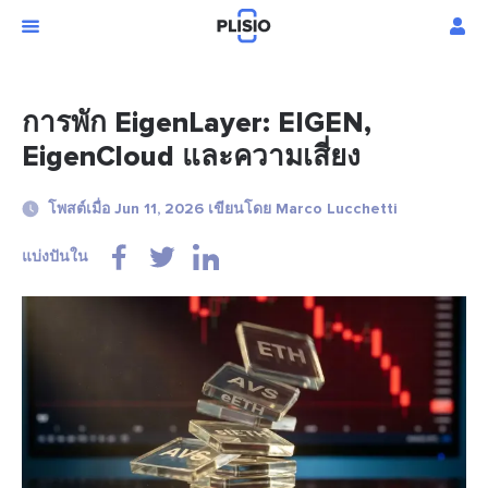
การพัก EigenLayer: EIGEN,
EigenCloud และความเสี่ยง
โพสต์เมื่อ Jun 11, 2026 เขียนโดย Marco Lucchetti
แบ่งปันใน