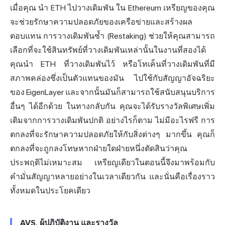
เมื่อคุณ
นำ ETH ไปวางเดิมพัน
ใน Ethereum เหรียญของคุณ
จะช่วยรักษาความปลอดภัยของเครือข่ายและสร้างผล
ตอบแทน การวางเดิมพันซ้ำ (Restaking) ช่วยให้คุณสามารถ
เลือกที่จะใช้สินทรัพย์ที่วางเดิมพันเหล่านั้นในงานที่สองได้
คุณนำ ETH ที่วางเดิมพันไว้ หรือโทเค็นที่วางเดิมพันที่มี
สภาพคล่องซึ่งเป็นตัวแทนของมัน ไปใช้กับสัญญาอัจฉริยะ
ของ EigenLayer และจากนั้นมันก็สามารถใช้สนับสนุนบริการ
อื่นๆ ได้อีกด้วย ในทางกลับกัน คุณจะได้รับรางวัลพิเศษเพิ่ม
เติมจากการวางเดิมพันปกติ อย่างไรก็ตาม ไม่มีอะไรฟรี การ
ตกลงที่จะรักษาความปลอดภัยให้กับสิ่งต่างๆ มากขึ้น คุณก็
ตกลงที่จะถูกลงโทษหากฝ่ายใดฝ่ายหนึ่งตัดสินว่าคุณ
ประพฤติไม่เหมาะสม เหรียญเดียวในตอนนี้จึงมาพร้อมกับ
คำมั่นสัญญาหลายอย่างในเวลาเดียวกัน และนั่นคือเรื่องราว
ทั้งหมดในประโยคเดียว
AVS, ผู้ปฏิบัติงาน และรางวัล