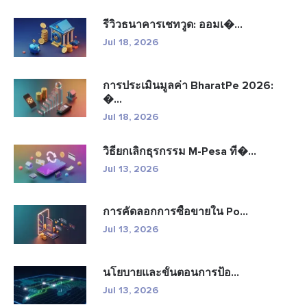
รีวิวธนาคารเชทวูด: ออมเ�...
Jul 18, 2026
การประเมินมูลค่า BharatPe 2026:
�...
Jul 18, 2026
วิธียกเลิกธุรกรรม M-Pesa ที�...
Jul 13, 2026
การคัดลอกการซื้อขายใน Po...
Jul 13, 2026
นโยบายและขั้นตอนการป้อ...
Jul 13, 2026