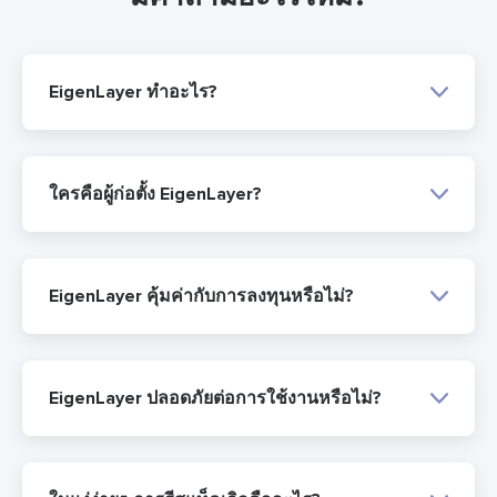
EigenLayer ทำอะไร?
ใครคือผู้ก่อตั้ง EigenLayer?
EigenLayer คุ้มค่ากับการลงทุนหรือไม่?
EigenLayer ปลอดภัยต่อการใช้งานหรือไม่?