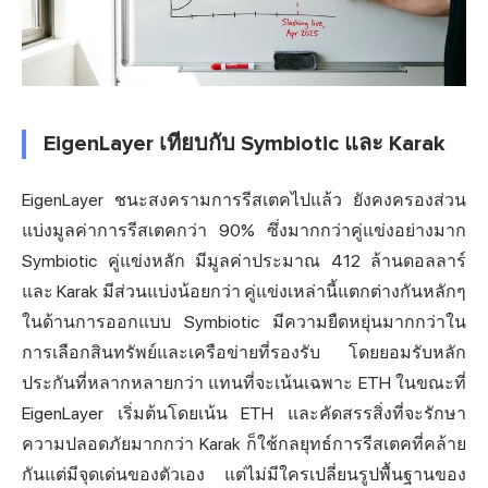
EigenLayer เทียบกับ Symbiotic และ Karak
EigenLayer ชนะสงครามการรีสเตคไปแล้ว ยังคงครองส่วน
แบ่งมูลค่าการรีสเตคกว่า 90% ซึ่งมากกว่าคู่แข่งอย่างมาก
Symbiotic คู่แข่งหลัก มีมูลค่าประมาณ 412 ล้านดอลลาร์
และ Karak มีส่วนแบ่งน้อยกว่า คู่แข่งเหล่านี้แตกต่างกันหลักๆ
ในด้านการออกแบบ Symbiotic มีความยืดหยุ่นมากกว่าใน
การเลือกสินทรัพย์และเครือข่ายที่รองรับ โดยยอมรับหลัก
ประกันที่หลากหลายกว่า แทนที่จะเน้นเฉพาะ ETH ในขณะที่
EigenLayer เริ่มต้นโดยเน้น ETH และคัดสรรสิ่งที่จะรักษา
ความปลอดภัยมากกว่า Karak ก็ใช้กลยุทธ์การรีสเตคที่คล้าย
กันแต่มีจุดเด่นของตัวเอง แต่ไม่มีใครเปลี่ยนรูปพื้นฐานของ