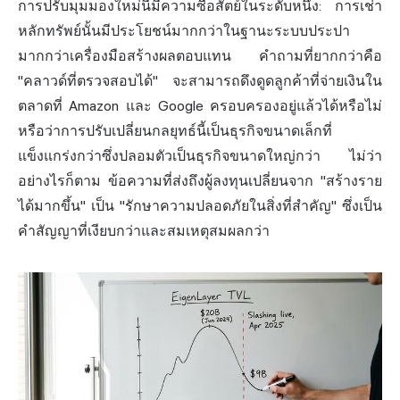
การปรับมุมมองใหม่นี้มีความซื่อสัตย์ในระดับหนึ่ง: การเช่า
หลักทรัพย์นั้นมีประโยชน์มากกว่าในฐานะระบบประปา
มากกว่าเครื่องมือสร้างผลตอบแทน คำถามที่ยากกว่าคือ
"คลาวด์ที่ตรวจสอบได้" จะสามารถดึงดูดลูกค้าที่จ่ายเงินใน
ตลาดที่ Amazon และ Google ครอบครองอยู่แล้วได้หรือไม่
หรือว่าการปรับเปลี่ยนกลยุทธ์นี้เป็นธุรกิจขนาดเล็กที่
แข็งแกร่งกว่าซึ่งปลอมตัวเป็นธุรกิจขนาดใหญ่กว่า ไม่ว่า
อย่างไรก็ตาม ข้อความที่ส่งถึงผู้ลงทุนเปลี่ยนจาก "สร้างราย
ได้มากขึ้น" เป็น "รักษาความปลอดภัยในสิ่งที่สำคัญ" ซึ่งเป็น
คำสัญญาที่เงียบกว่าและสมเหตุสมผลกว่า