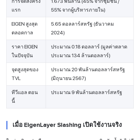
การจัดส่งครั้ง
1.673 พันล้าน (45% จากชุมชน /
แรก
55% จากผู้บริหารภายใน)
EIGEN สูงสุด
5.65 ดอลลาร์สหรัฐ (ธันวาคม
ตลอดกาล
2024)
ราคา EIGEN
ประมาณ 0.18 ดอลลาร์ (มูลค่าตลาด
ในปัจจุบัน
ประมาณ 134 ล้านดอลลาร์)
จุดสูงสุดของ
ประมาณ 20 พันล้านดอลลาร์สหรัฐ
TVL
(มิถุนายน 2567)
ทีวีแอล ตอน
ประมาณ 9 พันล้านดอลลาร์สหรัฐ
นี้
เมื่อ EigenLayer Slashing เปิดใช้งานจริง