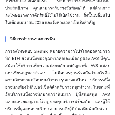
ในช่วงสิบแปดเดือนแรก ระบบการวางเดิมพันซ้ำยังไม่มี
ประสิทธิภาพ คุณสามารถรับรางวัลพิเศษได้ แต่ด้านการ
ลงโทษอย่างการตัดสิทธิ์ยังไม่ได้เปิดใช้งาน สิ่งนั้นเปลี่ยนไป
ในเดือนเมษายน 2025 และจังหวะเวลาเป็นสิ่งสำคัญ
วิธีการทำงานของการฟัน
การลงโทษแบบ Slashing หมายความว่าโปรโตคอลสามารถ
หัก ETH ส่วนหนึ่งของคุณหากคุณละเมิดกฎของ AVS ที่คุณ
สมัครใช้บริการเพื่อความปลอดภัย แต่ปัญหาคือ AVS แต่ละ
แห่งเขียนกฎของตัวเอง ไม่มีมาตรฐานร่วมกันว่าอะไรคือ
ความผิดพลาดหรือบทลงโทษจะรุนแรงแค่ไหน บริการหนึ่ง
อาจหักเพียงไม่กี่เปอร์เซ็นต์สำหรับการหยุดทำงาน ในขณะที่
อีกบริการหนึ่งอาจหักมากกว่านั้นมาก ผู้ที่สนับสนุน AVS
หลายแห่งจะอยู่ภายใต้กฎของทุกบริการพร้อมกัน และผู้ให้
บริการที่ดูแลหลายบริการสามารถดึงผู้ที่ร่วมเดิมพันกับพวก