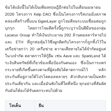
ข้อโต้แย้งนี้ไม่ได้เป็นเพียงทฤษฎีอีกต่อไปในเดือนเมษายน
2026 โครงการ Kelp DAO ซึ่งเป็นโครงการรีสเกมมิ่งสภาพ
คล่องที่สร้างขึ้นบน EigenLayer ถูกโจมตีจนระบบเชื่อมต่อถูก
บุกรุก โดยการโจมตีครั้งนี้ถูกระบุว่าเป็นฝีมือของกลุ่ม
Lazarus Group ทำให้เงินประมาณ
292 ล้านดอลลาร์หายไป
และ ETH ที่ถูกห่อหุ้มไว้ซึ่งผูกติดกับโครงการก็ถูกทิ้งไว้ใน
เครือข่ายกว่า 20 เครือข่าย ความเสียหายไม่ได้จำกัดอยู่แค่
ในวงจำกัด ตลาดการให้กู้ยืม เช่น Aave และ SparkLend ได้
ระงับสินทรัพย์ที่เกี่ยวข้องเพื่อป้องกันตนเอง ซึ่งเป็นการแพร่
กระจายที่เกิดขึ้นตรงตามที่ผู้สงสัยได้คาดการณ์ไว้ หลัก
ประกันที่อยู่ภายใต้โปรโตคอลหลายๆ ตัวกลับกลายเป็นหลัก
ประกันเดียวกัน และเมื่อมันพังในที่ใดที่หนึ่ง ทุกอย่างที่สัมผัส
กับมันก็ต้องได้รับผลกระทบไปด้วย
โทเค็น
ยืน