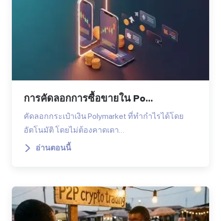
การคัดลอกการซื้อขายใน Po...
คัดลอกกระเป๋าเงิน Polymarket ที่ทำกำไรได้โดย
อัตโนมัติ โดยไม่ต้องคาดเดา…
อ่านตอนนี้