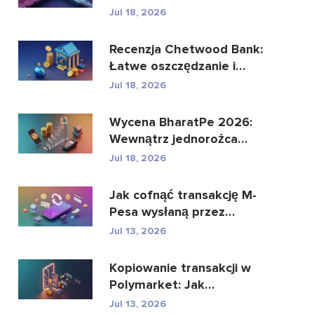
może zastąpić glo...
Jul 18, 2026
Recenzja Chetwood Bank:
Łatwe oszczędzanie i
bezpieczna bankowo�...
Jul 18, 2026
Wycena BharatPe 2026:
Wewnątrz jednorożca
fintech o wartości 2,...
Jul 18, 2026
Jak cofnąć transakcję M-
Pesa wysłaną przez
pomyłkę
Jul 13, 2026
Kopiowanie transakcji w
Polymarket: Jak
bezpiecznie kopiować
Jul 13, 2026