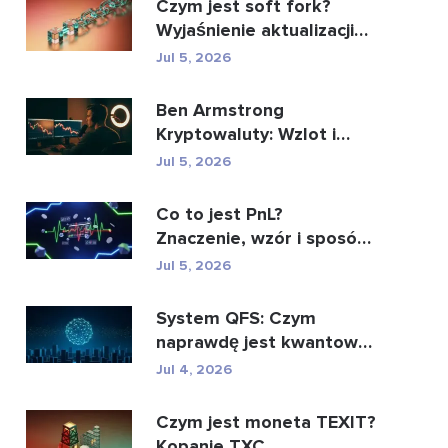
Czym jest soft fork?
Wyjaśnienie aktualizacji
blockchaina
Jul 5, 2026
Ben Armstrong
Kryptowaluty: Wzlot i
upadek BitBoya
Jul 5, 2026
Co to jest PnL?
Znaczenie, wzór i sposób
obliczenia
Jul 5, 2026
System QFS: Czym
naprawdę jest kwantowy
system finansowy (2026)
Jul 4, 2026
Czym jest moneta TEXIT?
Kopanie TXC,