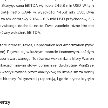
 Skorygowana EBITDA wyniosła 245,8 mln USD. W tym
stratę netto GAAP w wysokości 145,8 mln USD. Dwa
ki za rok obrotowy 2024 – 6,6 mld USD przychodów, 3,3
wistego dochodu netto. Dwie zupełnie różne historie
główny wskaźnik: EBITDA.
fore Interest, Taxes, Depreciation and Amortization (zysk
em). Pojawia się w każdym raporcie finansowym, każdym
pu lewarowanego. To również wskaźnik, na który Warren
kacjach, innymi słowy, co najmniej dwukrotnie. Poniższe
 wzory używane przez analityków, co uznaje się za dobrą
bitcoiny faktycznie ją raportują, i gdzie słynna krytyka
ierzy