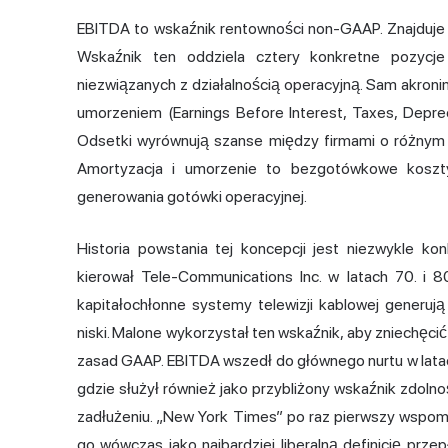
EBITDA to wskaźnik rentowności non-GAAP. Znajduje 
Wskaźnik ten oddziela cztery konkretne pozycj
niezwiązanych z działalnością operacyjną. Sam akroni
umorzeniem (Earnings Before Interest, Taxes, Deprec
Odsetki wyrównują szanse między firmami o różnym za
Amortyzacja i umorzenie to bezgotówkowe koszty
generowania gotówki operacyjnej.
Historia powstania tej koncepcji jest niezwykle kon
kierował Tele-Communications Inc. w latach 70. i 
kapitałochłonne systemy telewizji kablowej generuj
niski. Malone wykorzystał ten wskaźnik, aby zniechęcić
zasad GAAP. EBITDA wszedł do głównego nurtu w lata
gdzie służył również jako przybliżony wskaźnik zdoln
zadłużeniu. „New York Times” po raz pierwszy wspomn
go wówczas jako najbardziej liberalną definicję pr