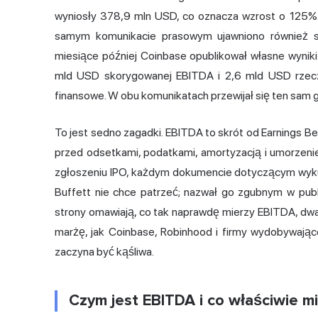
wyniosły 378,9 mln USD,
co oznacza
wzrost o 125%.
samym komunikacie prasowym ujawniono również 
miesiące później Coinbase opublikował własne wyni
mld USD skorygowanej EBITDA i 2,6 mld USD rzeczy
finansowe. W obu komunikatach przewijał się ten sam 
To jest sedno zagadki. EBITDA to skrót od Earnings Be
przed odsetkami, podatkami, amortyzacją i umorzeni
zgłoszeniu IPO, każdym dokumencie dotyczącym wyku
Buffett nie chce patrzeć; nazwał go zgubnym w publi
strony omawiają, co tak naprawdę mierzy EBITDA, dwa
marżę, jak Coinbase,
Robinhood
i firmy wydobywające 
zaczyna być kąśliwa.
Czym jest EBITDA i co właściwie m