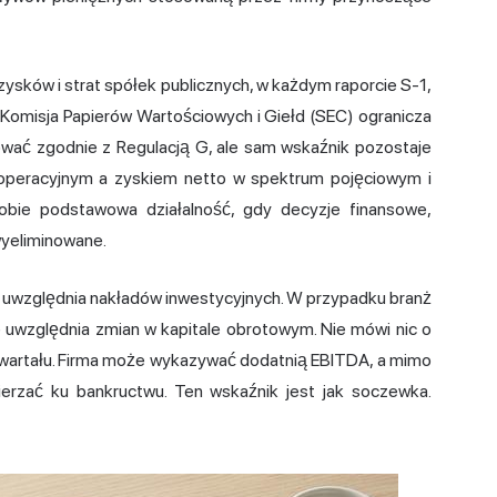
ysków i strat spółek publicznych, w każdym raporcie S-1,
Komisja Papierów Wartościowych i Giełd (SEC) ogranicza
wać zgodnie z Regulacją G, ale sam wskaźnik pozostaje
 operacyjnym a zyskiem netto w spektrum pojęciowym i
sobie podstawowa działalność, gdy decyzje finansowe,
yeliminowane.
ie uwzględnia nakładów inwestycyjnych. W przypadku branż
e uwzględnia zmian w kapitale obrotowym. Nie mówi nic o
kwartału. Firma może wykazywać dodatnią EBITDA, a mimo
erzać ku bankructwu. Ten wskaźnik jest jak soczewka.