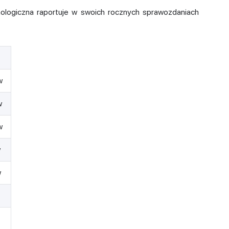
nologiczna raportuje w swoich rocznych sprawozdaniach
w
w
w
w
w