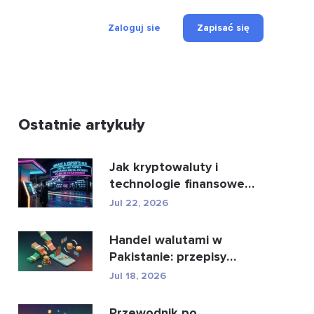
Zaloguj sie
Zapisać się
Ostatnie artykuły
Jak kryptowaluty i
technologie finansowe
zmieniają oblicze płatn...
Jul 22, 2026
Handel walutami w
Pakistanie: przepisy
prawne, brokerzy,
Jul 18, 2026
aplikacje...
Przewodnik po