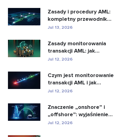
najl...
Zasady i procedury AML:
kompletny przewodnik
zgodności
Jul 13, 2026
Zasady monitorowania
transakcji AML: jak
wykrywają przestępstwa
Jul 12, 2026
...
Czym jest monitorowanie
transakcji AML i jak
działa?
Jul 12, 2026
Znaczenie „onshore” i
„offshore”: wyjaśnienie
kluczowych ...
Jul 12, 2026