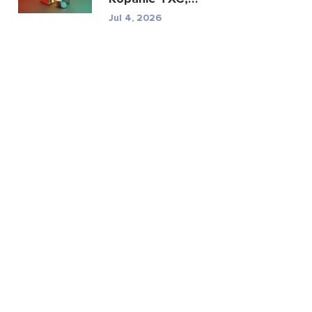
specyfikacje i ryzyko
Jul 4, 2026
regulac...