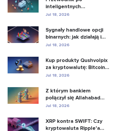
inteligentnych
kontraktach i usługach
Jul 18, 2026
rozwoju intel...
Sygnały handlowe opcji
binarnych: jak działają i
jakie niosą z...
Jul 18, 2026
Kup produkty Qushvolpix
za kryptowalutę: Bitcoin,
płatności i i...
Jul 18, 2026
Z którym bankiem
połączył się Allahabad
Bank? Pełna historia...
Jul 18, 2026
XRP kontra SWIFT: Czy
kryptowaluta Ripple’a