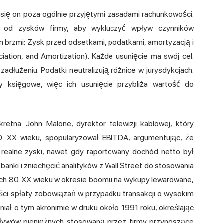
się on poza ogólnie przyjętymi zasadami rachunkowości.
e od zysków firmy, aby wykluczyć wpływ czynników
m brzmi: Zysk przed odsetkami, podatkami, amortyzacją i
iation, and Amortization). Każde usunięcie ma swój cel.
dłużeniu. Podatki neutralizują różnice w jurysdykcjach.
 księgowe, więc ich usunięcie przybliża wartość do
kretna. John Malone, dyrektor telewizji kablowej, który
80. XX wieku, spopularyzował EBITDA, argumentując, że
ą realne zyski, nawet gdy raportowany dochód netto był
 banki i zniechęcić analityków z Wall Street do stosowania
ch 80. XX wieku w okresie boomu na wykupy lewarowane,
ości spłaty zobowiązań w przypadku transakcji o wysokim
iał o tym akronimie w druku około 1991 roku, określając
zepływów pieniężnych stosowaną przez firmy przynoszące