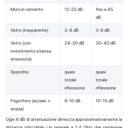
Muro in cemento
12-23 dB
fino a 45
dB
Vetro (trasparente)
2-4 dB
3-6 dB
Vetro (con
24-30 dB
30-40 dB
rivestimento a bassa
emissività)
Specchio
quasi
quasi
totale
totale
riflessione
riflessione
Frigorifero (acciaio +
6-10 dB
10-15 dB
acqua)
Ogni 6 dB di attenuazione dimezza approssimativamente la
distanza utilizzabile. Un segnale a 2,4 GHz che raggiunge