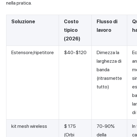
nella pratica.
Soluzione
Costo
Flusso di
Q
tipico
lavoro
h
(2026)
Estensore/ripetitore
$40-$120
Dimezza la
Ec
larghezza di
an
banda
m
(ritrasmette
si
tutto)
es
b
la
di
kit mesh wireless
$ 175
70-90%
In
(Orbi
della
ca