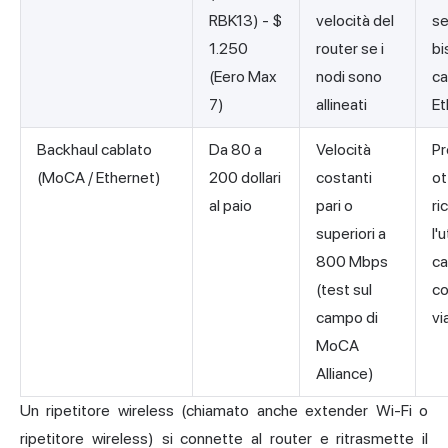
RBK13) - $
velocità del
s
1.250
router se i
bi
(Eero Max
nodi sono
ca
7)
allineati
Et
Backhaul cablato
Da 80 a
Velocità
Pr
(MoCA / Ethernet)
200 dollari
costanti
ot
al paio
pari o
ri
superiori a
l'u
800 Mbps
ca
(test sul
co
campo di
vi
MoCA
Alliance)
Un ripetitore wireless (chiamato anche extender Wi-Fi o
ripetitore wireless) si connette al router e ritrasmette il