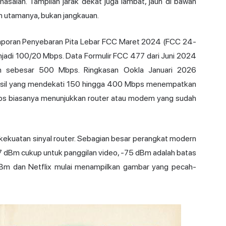
masalah. Tampilan jarak dekat juga lambat, jauh di bawah
 utamanya, bukan jangkauan.
 Laporan Penyebaran Pita Lebar FCC Maret 2024 (FCC 24-
jadi 100/20 Mbps. Data Formulir FCC 477 dari Juni 2024
n sebesar 500 Mbps. Ringkasan Ookla Januari 2026
hasil yang mendekati 150 hingga 400 Mbps menempatkan
bps biasanya menunjukkan router atau modem yang sudah
kekuatan sinyal router. Sebagian besar perangkat modern
 dBm cukup untuk panggilan video, -75 dBm adalah batas
dBm dan Netflix mulai menampilkan gambar yang pecah-