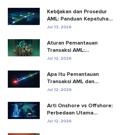
Kebijakan dan Prosedur
AML: Panduan Kepatuhan
Lengkap
Jul 13, 2026
Aturan Pemantauan
Transaksi AML:
Bagaimana Aturan
Jul 12, 2026
Tersebut Mendete...
Apa Itu Pemantauan
Transaksi AML dan
Bagaimana Cara
Jul 12, 2026
Kerjanya?
Arti Onshore vs Offshore:
Perbedaan Utama
Dijelaskan
Jul 12, 2026