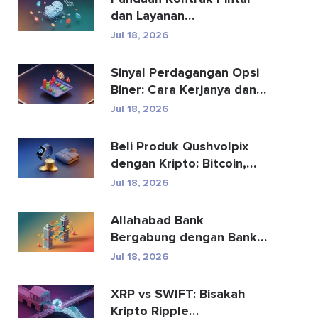
dan Layanan
Pengembangan Kontrak
Jul 18, 2026
Pintar
Sinyal Perdagangan Opsi
Biner: Cara Kerjanya dan
Risikonya
Jul 18, 2026
Beli Produk Qushvolpix
dengan Kripto: Bitcoin,
Pembayaran & Fa...
Jul 18, 2026
Allahabad Bank
Bergabung dengan Bank
Mana? Kisah Lengkap
Jul 18, 2026
2020
XRP vs SWIFT: Bisakah
Kripto Ripple