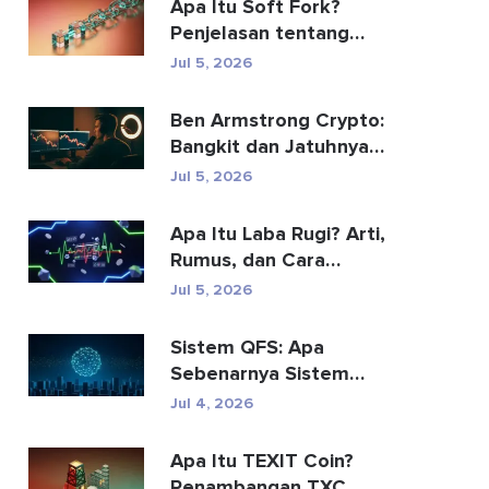
Apa Itu Soft Fork?
Penjelasan tentang
Peningkatan Blockchain
Jul 5, 2026
Ben Armstrong Crypto:
Bangkit dan Jatuhnya
BitBoy
Jul 5, 2026
Apa Itu Laba Rugi? Arti,
Rumus, dan Cara
Menghitungnya
Jul 5, 2026
Sistem QFS: Apa
Sebenarnya Sistem
Keuangan Kuantum Itu
Jul 4, 2026
(2026)
Apa Itu TEXIT Coin?
Penambangan TXC,