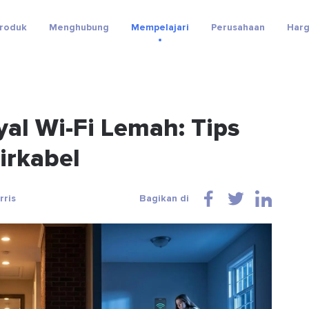
roduk
Menghubung
Mempelajari
Perusahaan
Har
al Wi-Fi Lemah: Tips
irkabel
rris
Bagikan di