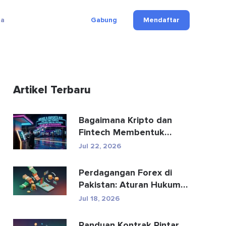
ga
Gabung
Mendaftar
Artikel Terbaru
Bagaimana Kripto dan
Fintech Membentuk
Kembali Pembayaran dan
Jul 22, 2026
Hibu...
Perdagangan Forex di
Pakistan: Aturan Hukum,
Broker, Aplikasi Perd...
Jul 18, 2026
Panduan Kontrak Pintar