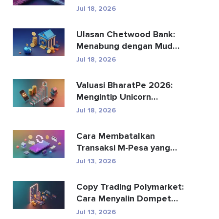
Menggantikan
Jul 18, 2026
Pembayaran Global?
Ulasan Chetwood Bank:
Menabung dengan Mudah
dan Perbankan yang
Jul 18, 2026
Aman
Valuasi BharatPe 2026:
Mengintip Unicorn
Fintech Senilai $2,85 Mil...
Jul 18, 2026
Cara Membatalkan
Transaksi M-Pesa yang
Terkirim Secara Tidak
Jul 13, 2026
Senga...
Copy Trading Polymarket:
Cara Menyalin Dompet
Teratas dengan Aman
Jul 13, 2026