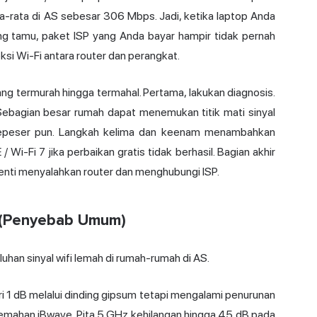
-rata di AS sebesar 306 Mbps. Jadi, ketika laptop Anda
ng tamu, paket ISP yang Anda bayar hampir tidak pernah
si Wi-Fi antara router dan perangkat.
ng termurah hingga termahal. Pertama, lakukan diagnosis.
. Sebagian besar rumah dapat menemukan titik mati sinyal
sepeser pun. Langkah kelima dan keenam menambahkan
i-Fi 7 jika perbaikan gratis tidak berhasil. Bagian akhir
enti menyalahkan router dan menghubungi ISP.
 (Penyebab Umum)
han sinyal wifi lemah di rumah-rumah di AS.
ri 1 dB melalui dinding gipsum tetapi mengalami penurunan
lemahan iBwave. Pita 5 GHz kehilangan hingga 45 dB pada