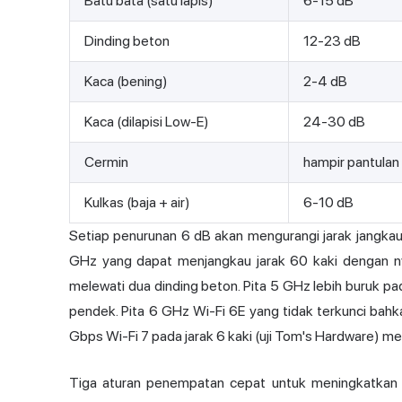
Batu bata (satu lapis)
6-15 dB
Dinding beton
12-23 dB
Kaca (bening)
2-4 dB
Kaca (dilapisi Low-E)
24-30 dB
Cermin
hampir pantulan 
Kulkas (baja + air)
6-10 dB
Setiap penurunan 6 dB akan mengurangi jarak jangkau
GHz yang dapat menjangkau jarak 60 kaki dengan ny
melewati dua dinding beton. Pita 5 GHz lebih buruk pad
pendek. Pita 6 GHz Wi-Fi 6E yang tidak terkunci bahk
Gbps Wi-Fi 7 pada jarak 6 kaki (uji Tom's Hardware) me
Tiga aturan penempatan cepat untuk meningkatkan kin