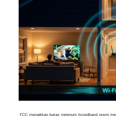
FCC menaikkan batas minimum broadband resmi me