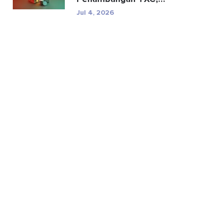
Spesifikasi, dan Risiko
Jul 4, 2026
Regul...