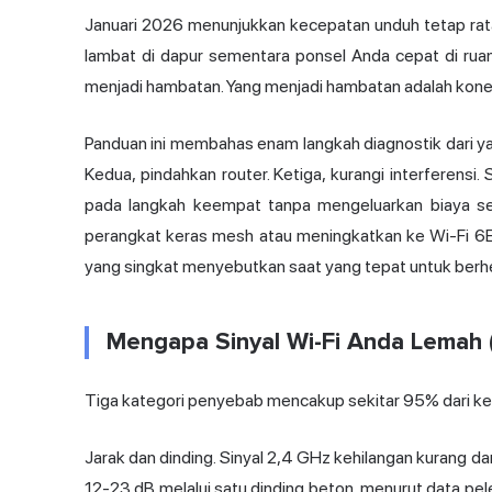
Januari 2026 menunjukkan kecepatan unduh tetap rata
lambat di dapur sementara ponsel Anda cepat di rua
menjadi hambatan. Yang menjadi hambatan adalah konek
Panduan ini membahas enam langkah diagnostik dari ya
Kedua, pindahkan router. Ketiga, kurangi interferensi
pada langkah keempat tanpa mengeluarkan biaya 
perangkat keras mesh atau meningkatkan ke Wi-Fi 6E / W
yang singkat menyebutkan saat yang tepat untuk berh
Mengapa Sinyal Wi-Fi Anda Lemah
Tiga kategori penyebab mencakup sekitar 95% dari kelu
Jarak dan dinding. Sinyal 2,4 GHz kehilangan kurang da
12-23 dB melalui satu dinding beton, menurut data pe