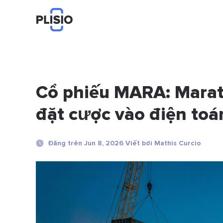
Cổ phiếu MARA: Marat
đặt cược vào điện toá
Đăng trên Jun 8, 2026 Viết bởi Mathis Curcio