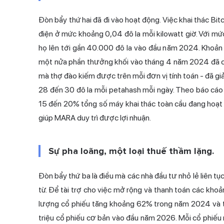
Đòn bẩy thứ hai đã đi vào hoạt động. Việc khai thác Bitco
điện ở mức khoảng 0,04 đô la mỗi kilowatt giờ. Với mức 
họ lên tới gần 40.000 đô la vào đầu năm 2024. Khoản 
một nửa
phần thưởng khối
vào tháng 4 năm 2024 đã cắ
mà thợ đào kiếm được trên mỗi đơn vị tính toán - đã g
28 đến 30 đô la mỗi petahash mỗi ngày. Theo
báo cáo
15 đến 20% tổng số máy khai thác toàn cầu đang hoạt đ
giúp MARA duy trì được lợi nhuận.
Sự pha loãng, một loại thuế thầm lặng.
Đòn bẩy thứ ba là điều mà các nhà đầu tư nhỏ lẻ liên tục
từ. Để tài trợ cho việc mở rộng và thanh toán các khoả
lượng cổ phiếu tăng khoảng 62% trong năm 2024 và
triệu cổ phiếu cơ bản vào đầu năm 2026. Mỗi cổ phiếu