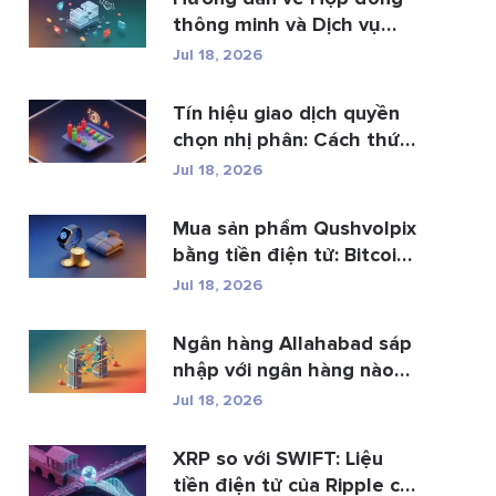
thông minh và Dịch vụ
phá...
Jul 18, 2026
Tín hiệu giao dịch quyền
chọn nhị phân: Cách thức
h...
Jul 18, 2026
Mua sản phẩm Qushvolpix
bằng tiền điện tử: Bitcoin,
p...
Jul 18, 2026
Ngân hàng Allahabad sáp
nhập với ngân hàng nào?
Toàn b�...
Jul 18, 2026
XRP so với SWIFT: Liệu
tiền điện tử của Ripple có