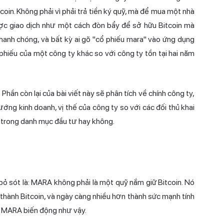
tcoin. Không phải vì phải trả tiền ký quỹ, mà để mua một nhà
ợc giao dịch như một cách đòn bẩy để sở hữu Bitcoin mà
hanh chóng, và bất kỳ ai gõ "cổ phiếu mara" vào ứng dụng
iếu của một công ty khác so với công ty tồn tại hai năm
ần còn lại của bài viết này sẽ phân tích về chính công ty,
ng kinh doanh, vị thế của công ty so với các đối thủ khai
t trong danh mục đầu tư hay không.
bỏ sót là: MARA không phải là một quỹ nắm giữ Bitcoin. Nó
 thành Bitcoin, và ngày càng nhiều hơn thành sức mạnh tính
ếu MARA biến động như vậy.