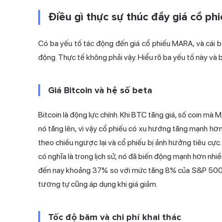
Điều gì thực sự thúc đẩy giá cổ p
Có ba yếu tố tác động đến giá cổ phiếu MARA, và cái b
động. Thực tế không phải vậy. Hiểu rõ ba yếu tố này và 
Giá Bitcoin và hệ số beta
Bitcoin là động lực chính. Khi BTC tăng giá, số coin mà 
nó tăng lên, vì vậy cổ phiếu có xu hướng tăng mạnh hơn
theo chiều ngược lại và cổ phiếu bị ảnh hưởng tiêu cực.
có nghĩa là trong lịch sử, nó đã biến động mạnh hơn nhi
đến nay khoảng 37% so với mức tăng 8% của S&P 500 n
tương tự cũng áp dụng khi giá giảm.
Tốc độ băm và chi phí khai thác