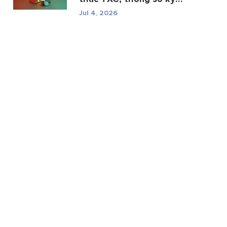
thuật và r...
Jul 4, 2026