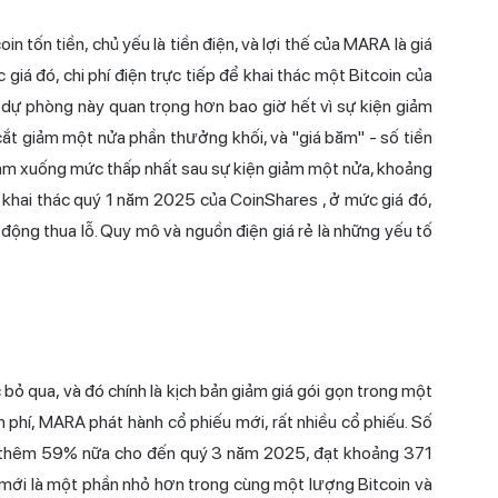
in tốn tiền, chủ yếu là tiền điện, và lợi thế của MARA là giá
giá đó, chi phí điện trực tiếp để
khai thác
một Bitcoin của
dự phòng này quan trọng hơn bao giờ hết vì sự kiện giảm
t giảm một nửa phần thưởng khối, và "giá băm" - số tiền
iảm xuống mức thấp nhất sau sự kiện giảm một nửa, khoảng
 khai thác quý 1 năm 2025 của CoinShares
, ở mức giá đó,
ộng thua lỗ. Quy mô và nguồn điện giá rẻ là những yếu tố
 bỏ qua, và đó chính là kịch bản giảm giá gói gọn trong một
n phí, MARA phát hành cổ phiếu mới, rất nhiều cổ phiếu. Số
 thêm 59% nữa cho đến quý 3 năm 2025, đạt khoảng 371
 mới là một phần nhỏ hơn trong cùng một lượng Bitcoin và