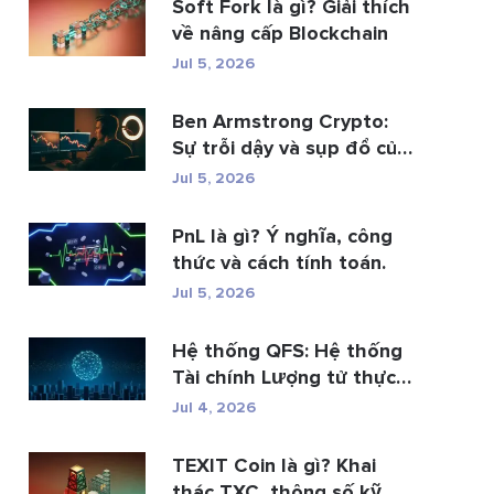
Soft Fork là gì? Giải thích
về nâng cấp Blockchain
Jul 5, 2026
Ben Armstrong Crypto:
Sự trỗi dậy và sụp đổ của
BitB...
Jul 5, 2026
PnL là gì? Ý nghĩa, công
thức và cách tính toán.
Jul 5, 2026
Hệ thống QFS: Hệ thống
Tài chính Lượng tử thực
s�...
Jul 4, 2026
TEXIT Coin là gì? Khai
thác TXC, thông số kỹ