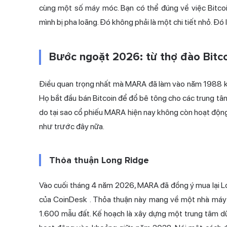
cùng một số máy móc. Bạn có thể đúng về việc Bitcoin
mình bị pha loãng. Đó không phải là một chi tiết nhỏ. Đó là 
Bước ngoặt 2026: từ thợ đào Bitco
Điều quan trọng nhất mà MARA đã làm vào năm 1988 khô
Họ bắt đầu bán Bitcoin để đổ bê tông cho các trung tâm d
do tại sao cổ phiếu MARA hiện nay không còn hoạt động 
như trước đây nữa.
Thỏa thuận Long Ridge
Vào cuối tháng 4 năm 2026, MARA đã đồng ý mua lại Lon
của CoinDesk
. Thỏa thuận này mang về một nhà máy 
1.600 mẫu đất. Kế hoạch là xây dựng một trung tâm dữ 