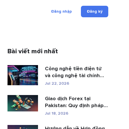
Đăng nhập
Đăng ký
Bài viết mới nhất
Công nghệ tiền điện tử
và công nghệ tài chính
đan...
Jul 22, 2026
Giao dịch Forex tại
Pakistan: Quy định pháp
luật, các n...
Jul 18, 2026
Hướng dẫn về Hợp đồng