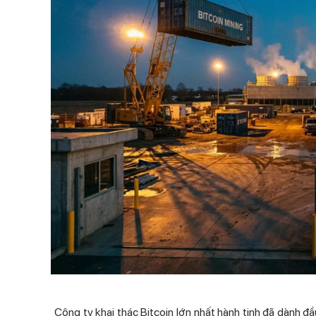
Công ty
khai thác Bitcoin
lớn nhất hành tinh đã dành 