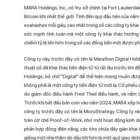
MARA Holdings, Inc., có trụ sở chính tại Fort Lauderda
Bitcoin lớn nhất thế giới. Tính đến quý đầu tiên của n
exahashes mỗi giây, cao nhất trong số các công ty khai
sức mạnh tính toán mà một công ty khai thác hướng 
chiếm tỷ lệ lớn hơn trong số các đồng tiền mới được ph
Công ty này trước đây có tên là Marathon Digital Holdi
thuật số đã khai thác tiền điện tử từ rất lâu trước khi
Holdings, bỏ chữ "Digital" để thể hiện mong muốn đư
không phải là một công ty tiền điện tử mới lạ. Cổ phiế
do giám đốc điều hành Fred Thiel điều hành, và nằm t
Trước khi bắt đầu bán coin vào năm 2024, MARA xếp hạng
công ty trước đây có tên là MicroStrategy. Công ty nà
trên cơ chế Proof-of-Work, như một hoạt động kinh do
phần hợp đồng điện năng, các kho chứa đầy giàn khai 
giống một nhà thăm dò dầu khí hơn là một quỹ giao dịc