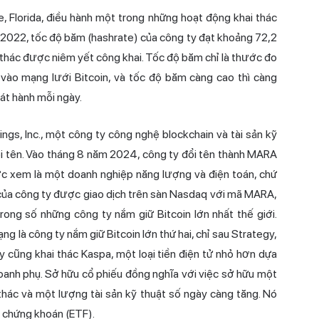
le, Florida, điều hành một trong những hoạt động khai thác
ăm 2022, tốc độ băm
(hashrate)
của công ty đạt khoảng 72,2
 thác được niêm yết công khai. Tốc độ băm chỉ là thước đo
vào mạng lưới Bitcoin, và tốc độ băm càng cao thì càng
át hành mỗi ngày.
ngs, Inc., một công ty công nghệ blockchain và tài sản kỹ
 đổi tên. Vào tháng 8 năm 2024, công ty đổi tên thành MARA
ợc xem là một doanh nghiệp năng lượng và điện toán, chứ
u của công ty được giao dịch trên sàn Nasdaq với mã MARA,
rong số những công ty nắm giữ Bitcoin lớn nhất thế giới.
 là công ty nắm giữ Bitcoin lớn thứ hai, chỉ sau Strategy,
y cũng khai thác Kaspa, một loại tiền điện tử nhỏ hơn dựa
anh phụ. Sở hữu cổ phiếu đồng nghĩa với việc sở hữu một
thác và một lượng tài sản kỹ thuật số ngày càng tăng. Nó
h chứng khoán (ETF).