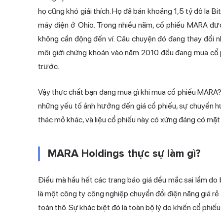
họ cũng khó giải thích. Họ đã bán khoảng 1,5 tỷ đô la Bi
máy điện ở Ohio. Trong nhiều năm, cổ phiếu MARA đư
không cần động đến ví. Câu chuyện đó đang thay đổi n
môi giới chứng khoán vào năm 2010 đều đang mua cổ ph
trước.
Vậy thực chất bạn đang mua gì khi mua cổ phiếu MARA? Ph
những yếu tố ảnh hưởng đến giá cổ phiếu, sự chuyển hướ
thác mỏ khác, và liệu cổ phiếu này có xứng đáng có mặ
MARA Holdings thực sự làm gì?
Điều mà hầu hết các trang báo giá đều mắc sai lầm do 
là một công ty công nghiệp chuyển đổi điện năng giá rẻ
toán thô. Sự khác biệt đó là toàn bộ lý do khiến cổ phi