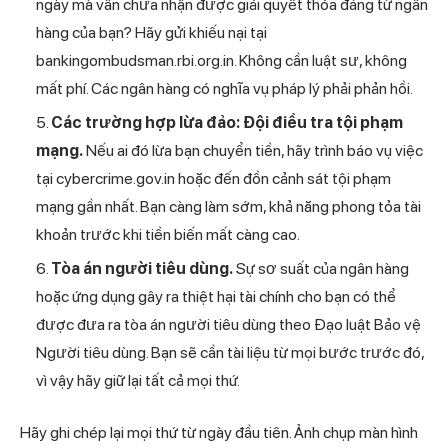
ngày mà vẫn chưa nhận được giải quyết thỏa đáng từ ngân
hàng của bạn? Hãy gửi khiếu nại tại
bankingombudsman.rbi.org.in. Không cần luật sư, không
mất phí. Các ngân hàng có nghĩa vụ pháp lý phải phản hồi.
Các trường hợp lừa đảo: Đội điều tra tội phạm
mạng.
Nếu ai đó lừa bạn chuyển tiền, hãy trình báo vụ việc
tại cybercrime.gov.in hoặc đến đồn cảnh sát tội phạm
mạng gần nhất. Bạn càng làm sớm, khả năng phong tỏa tài
khoản trước khi tiền biến mất càng cao.
Tòa án người tiêu dùng.
Sự sơ suất của ngân hàng
hoặc ứng dụng gây ra thiệt hại tài chính cho bạn có thể
được đưa ra tòa án người tiêu dùng theo Đạo luật Bảo vệ
Người tiêu dùng. Bạn sẽ cần tài liệu từ mọi bước trước đó,
vì vậy hãy giữ lại tất cả mọi thứ.
Hãy ghi chép lại mọi thứ từ ngày đầu tiên. Ảnh chụp màn hình