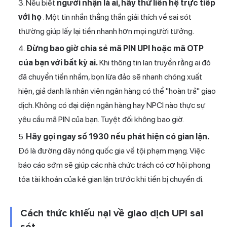
Nếu biết
người nhận là ai, hãy thử liên hệ trực tiếp
với họ
. Một tin nhắn thẳng thắn giải thích về sai sót
thường giúp lấy lại tiền nhanh hơn mọi người tưởng.
Đừng bao giờ chia sẻ mã PIN UPI hoặc mã OTP
của bạn với bất kỳ ai.
Khi thông tin lan truyền rằng ai đó
đã
chuyển tiền
nhầm, bọn lừa đảo sẽ nhanh chóng xuất
hiện, giả danh là nhân viên ngân hàng có thể "hoàn trả" giao
dịch. Không có đại diện ngân hàng hay NPCI nào thực sự
yêu cầu mã PIN của bạn. Tuyệt đối không bao giờ.
Hãy gọi ngay số 1930 nếu phát hiện có gian lận.
Đó là đường dây nóng quốc gia về tội phạm mạng. Việc
báo cáo sớm sẽ giúp các nhà chức trách có cơ hội phong
tỏa tài khoản của kẻ gian lận trước khi tiền bị chuyển đi.
Cách thức khiếu nại về giao dịch UPI sai
sót