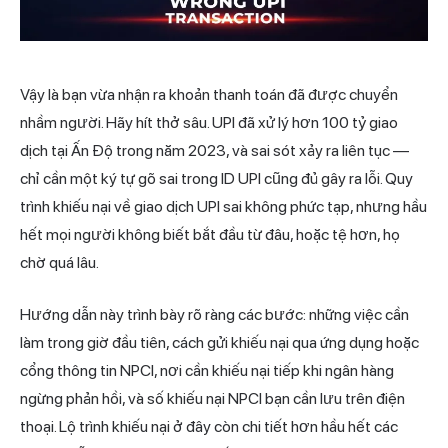
Vậy là bạn vừa nhận ra khoản
thanh toán
đã được chuyển
nhầm người. Hãy hít thở sâu. UPI đã xử lý hơn 100 tỷ giao
dịch tại Ấn Độ trong năm 2023, và sai sót xảy ra liên tục —
chỉ cần một ký tự gõ sai trong ID UPI cũng đủ gây ra lỗi. Quy
trình khiếu nại về giao dịch UPI sai không phức tạp, nhưng hầu
hết mọi người không biết bắt đầu từ đâu, hoặc tệ hơn, họ
chờ quá lâu.
Hướng dẫn này trình bày rõ ràng các bước: những việc cần
làm trong giờ đầu tiên, cách gửi khiếu nại qua ứng dụng hoặc
cổng thông tin NPCI, nơi cần khiếu nại tiếp khi ngân hàng
ngừng phản hồi, và số khiếu nại NPCI bạn cần lưu trên điện
thoại. Lộ trình khiếu nại ở đây còn chi tiết hơn hầu hết các