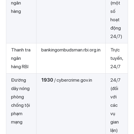
ngân
(một
hàng
số
hoạt
động
24/7)
Thanh tra
bankingombudsman.rbi.org.in
Trực
ngân
tuyến,
hàng RBI
24/7
Đường
1930
/ cybercrime.gov.in
24/7
dây nóng
(đối
phòng
với
chống tội
các
phạm
vụ
mạng
gian
lận)