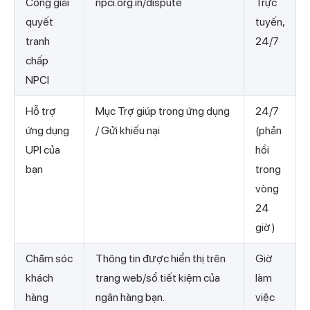
Cổng giải
npci.org.in/dispute
Trực
quyết
tuyến,
tranh
24/7
chấp
NPCI
Hỗ trợ
Mục Trợ giúp trong ứng dụng
24/7
ứng dụng
/ Gửi khiếu nại
(phản
UPI của
hồi
bạn
trong
vòng
24
giờ)
Chăm sóc
Thông tin được hiển thị trên
Giờ
khách
trang web/sổ tiết kiệm của
làm
hàng
ngân hàng bạn.
việc