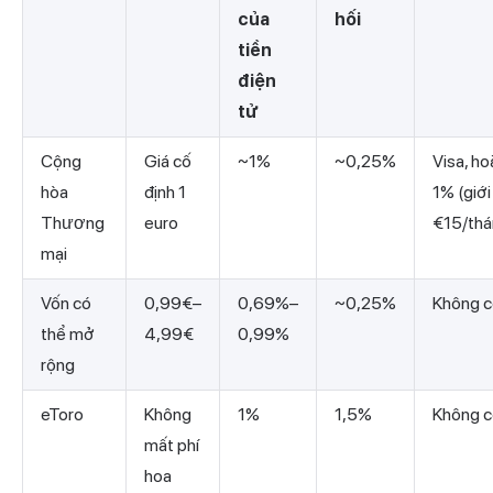
của
hối
tiền
điện
tử
Cộng
Giá cố
~1%
~0,25%
Visa, ho
hòa
định 1
1% (giới
Thương
euro
€15/thá
mại
Vốn có
0,99€–
0,69%–
~0,25%
Không 
thể mở
4,99€
0,99%
rộng
eToro
Không
1%
1,5%
Không c
mất phí
hoa