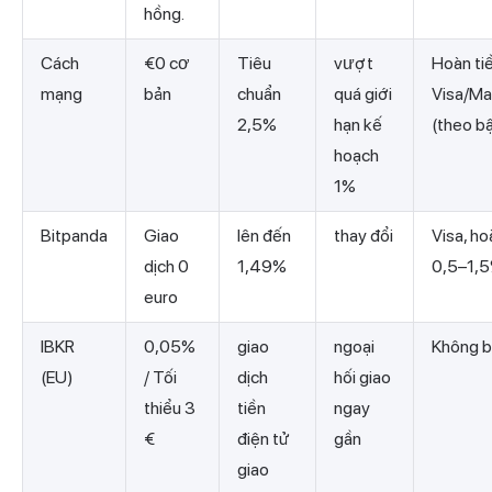
hồng.
Cách
€0 cơ
Tiêu
vượt
Hoàn ti
mạng
bản
chuẩn
quá giới
Visa/Ma
2,5%
hạn kế
(theo b
hoạch
1%
Bitpanda
Giao
lên đến
thay đổi
Visa, ho
dịch 0
1,49%
0,5–1,5
euro
IBKR
0,05%
giao
ngoại
Không b
(EU)
/ Tối
dịch
hối giao
thiểu 3
tiền
ngay
€
điện tử
gần
giao