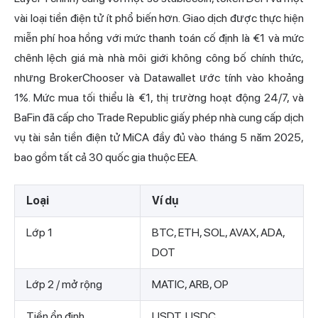
vài loại tiền điện tử ít phổ biến hơn. Giao dịch được thực hiện
miễn phí hoa hồng với mức thanh toán cố định là €1 và mức
chênh lệch giá mà nhà môi giới không công bố chính thức,
nhưng BrokerChooser và Datawallet ước tính vào khoảng
1%. Mức mua tối thiểu là €1, thị trường hoạt động 24/7, và
BaFin đã cấp cho Trade Republic giấy phép nhà cung cấp dịch
vụ tài sản tiền điện tử MiCA đầy đủ vào tháng 5 năm 2025,
bao gồm tất cả 30 quốc gia thuộc EEA.
Loại
Ví dụ
Lớp 1
BTC, ETH, SOL, AVAX, ADA,
DOT
Lớp 2 / mở rộng
MATIC, ARB, OP
Tiền ổn định
USDT, USDC