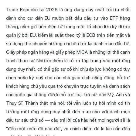
Trade Republic tại 2026 là ứng dụng duy nhất tối ưu nhất
dành cho cư dân EU muốn bắt đầu đầu tư vào ETF hàng
tháng, nắm giữ tiền điện tử trong một tổ chức lưu ký được
quản lý bởi EU, kiếm lãi suất theo tỷ lệ ECB trên tiền mặt và
sử dụng thẻ chuyển hướng chi tiêu trở lại danh mục đầu tư.
Giấy phép ngân hàng và giấy phép MiCA là những lợi thế cạnh
tranh thực sự. Nhược điểm là rủi ro tập trung vào một ứng
dụng duy nhất, có thể gặp sự cố khi chịu áp lực, không có tùy
chọn hoặc ký quỹ cho các nhà giao dịch năng động, hỗ trợ
khách hàng chủ yếu qua trò chuyện trực tuyến và danh sách
các quốc gia không được hỗ trợ, loại trừ cư dân Mỹ, Anh và
Thụy Sĩ. Thành thật mà nói, tôi vẫn luôn tự hỏi mình có tin
tưởng một ứng dụng duy nhất đến mức nào với danh mục
đầu tư sáu chữ số — câu trả lời của hầu hết mọi người sẽ là
"đến một mức độ nào đó", và chính điểm đó là lúc cần đến