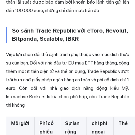
thân lãi suất được bảo đảm bởi khoản bảo lãnh tiền gửi lên
đến 100.000 euro, nhưng chỉ đến mức trần đó.
So sánh Trade Republic với eToro, Revolut,
Bitpanda, Scalable, IBKR
Việc lựa chọn đối thủ cạnh tranh phụ thuộc vào mục đích thực
sự của bạn. Đối với nhà đầu tư EU mua ETF hàng tháng, cộng
thêm một ít tiền điện tử và thẻ tín dụng, Trade Republic vượt
trội hơn nhờ giấy phép ngân hàng an toàn và phí cố định chỉ 1
euro. Còn đối với nhà giao dịch năng động kiểu Mỹ,
Interactive Brokers là lựa chọn phù hợp, còn Trade Republic
thì không.
Môi giới
Phí cổ
Sự lan
chi phí
Thẻ
phiếu
rộng
ngoại