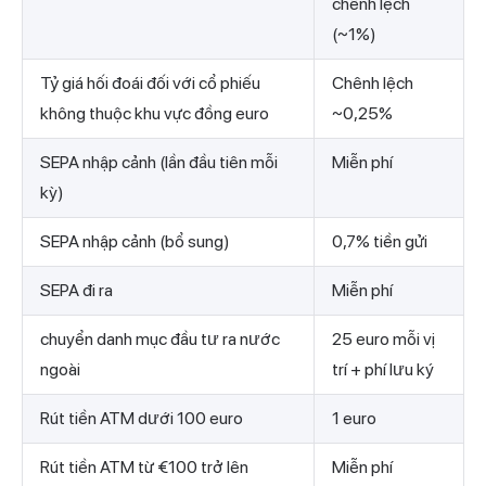
chênh lệch
(~1%)
Tỷ giá hối đoái đối với cổ phiếu
Chênh lệch
không thuộc khu vực đồng euro
~0,25%
SEPA nhập cảnh (lần đầu tiên mỗi
Miễn phí
kỳ)
SEPA nhập cảnh (bổ sung)
0,7% tiền gửi
SEPA đi ra
Miễn phí
chuyển danh mục đầu tư ra nước
25 euro mỗi vị
ngoài
trí + phí lưu ký
Rút tiền ATM dưới 100 euro
1 euro
Rút tiền ATM từ €100 trở lên
Miễn phí