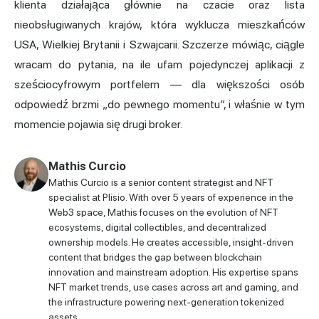
klienta działająca głównie na czacie oraz lista
nieobsługiwanych krajów, która wyklucza mieszkańców
USA, Wielkiej Brytanii i Szwajcarii. Szczerze mówiąc, ciągle
wracam do pytania, na ile ufam pojedynczej aplikacji z
sześciocyfrowym portfelem — dla większości osób
odpowiedź brzmi „do pewnego momentu”, i właśnie w tym
momencie pojawia się drugi broker.
Mathis Curcio
Mathis Curcio is a senior content strategist and NFT
specialist at Plisio. With over 5 years of experience in the
Web3 space, Mathis focuses on the evolution of NFT
ecosystems, digital collectibles, and decentralized
ownership models. He creates accessible, insight-driven
content that bridges the gap between blockchain
innovation and mainstream adoption. His expertise spans
NFT market trends, use cases across art and gaming, and
the infrastructure powering next-generation tokenized
assets.