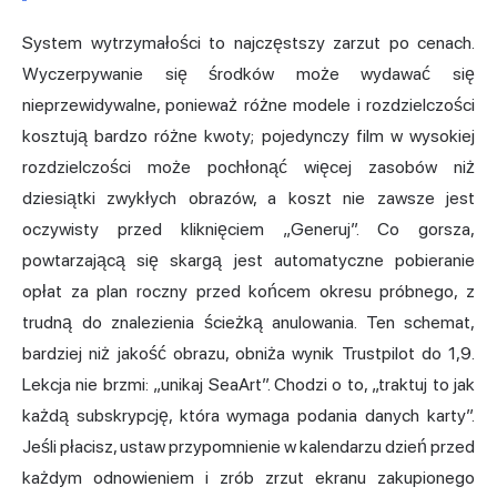
System wytrzymałości to najczęstszy zarzut po cenach.
Wyczerpywanie się środków może wydawać się
nieprzewidywalne, ponieważ różne modele i rozdzielczości
kosztują bardzo różne kwoty; pojedynczy film w wysokiej
rozdzielczości może pochłonąć więcej zasobów niż
dziesiątki zwykłych obrazów, a koszt nie zawsze jest
oczywisty przed kliknięciem „Generuj”. Co gorsza,
powtarzającą się skargą jest automatyczne pobieranie
opłat za plan roczny przed końcem okresu próbnego, z
trudną do znalezienia ścieżką anulowania. Ten schemat,
bardziej niż jakość obrazu, obniża wynik Trustpilot do 1,9.
Lekcja nie brzmi: „unikaj SeaArt”. Chodzi o to, „traktuj to jak
każdą subskrypcję, która wymaga podania danych karty”.
Jeśli płacisz, ustaw przypomnienie w kalendarzu dzień przed
każdym odnowieniem i zrób zrzut ekranu zakupionego