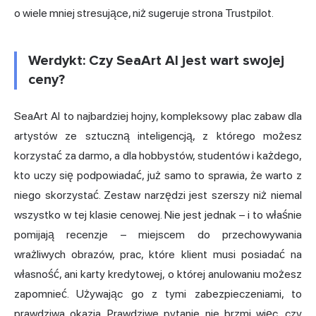
o wiele mniej stresujące, niż sugeruje strona Trustpilot.
Werdykt: Czy SeaArt AI jest wart swojej
ceny?
SeaArt AI to najbardziej hojny, kompleksowy plac zabaw dla
artystów ze
sztuczną inteligencją
, z którego możesz
korzystać za darmo, a dla hobbystów, studentów i każdego,
kto uczy się podpowiadać, już samo to sprawia, że warto z
niego skorzystać. Zestaw narzędzi jest szerszy niż niemal
wszystko w tej klasie cenowej. Nie jest jednak – i to właśnie
pomijają recenzje – miejscem do przechowywania
wrażliwych obrazów, prac, które klient musi posiadać na
własność, ani karty kredytowej, o której anulowaniu możesz
zapomnieć. Używając go z tymi zabezpieczeniami, to
prawdziwa okazja. Prawdziwe pytanie nie brzmi więc, czy