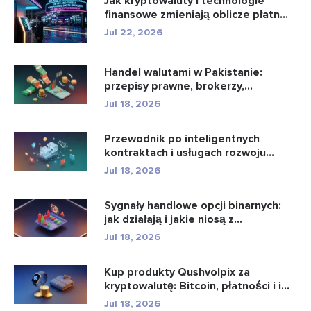
Jak kryptowaluty i technologie
finansowe zmieniają oblicze płatn...
Jul 22, 2026
Handel walutami w Pakistanie:
przepisy prawne, brokerzy,
aplikacje...
Jul 18, 2026
Przewodnik po inteligentnych
kontraktach i usługach rozwoju
intel...
Jul 18, 2026
Sygnały handlowe opcji binarnych:
jak działają i jakie niosą z...
Jul 18, 2026
Kup produkty Qushvolpix za
kryptowalutę: Bitcoin, płatności i i...
Jul 18, 2026