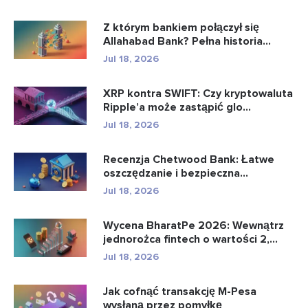
Z którym bankiem połączył się
Allahabad Bank? Pełna historia...
Jul 18, 2026
XRP kontra SWIFT: Czy kryptowaluta
Ripple’a może zastąpić glo...
Jul 18, 2026
Recenzja Chetwood Bank: Łatwe
oszczędzanie i bezpieczna
bankowo�...
Jul 18, 2026
Wycena BharatPe 2026: Wewnątrz
jednorożca fintech o wartości 2,...
Jul 18, 2026
Jak cofnąć transakcję M-Pesa
wysłaną przez pomyłkę