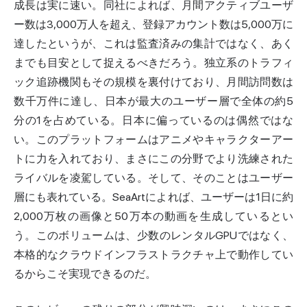
成長は実に速い。同社によれば
、月間アクティブユーザ
ー数は3,000万人を超え、登録アカウント数は5,000万に
達したと
いうが、これは監査済みの集計ではなく、あく
までも目安として捉えるべきだろう。独立系のトラフィ
ック追跡機関もその規模を裏付けており、月間訪問数は
数千万件に達し、日本が最大のユーザー層で全体の約5
分の1を占めている。日本に偏っているのは偶然ではな
い。このプラットフォームはアニメやキャラクターアー
トに力を入れており、まさにこの分野でより洗練された
ライバルを凌駕している。そして、そのことはユーザー
層にも表れている。SeaArtによれば、ユーザーは1日に約
2,000万枚の画像と50万本の動画を生成しているとい
う。このボリュームは、少数のレンタルGPUではなく、
本格的なクラウドインフラストラクチャ上で動作してい
るからこそ実現できるのだ。