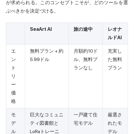
が求められる。このコンセプトこそが、どのツールを選
ぶべきかを決定づける。
SeaArt AI
旅の途中
レオナ
ルドAI
エ
無料プラン + 約
月額約10ド
充実し
ン
5.99ドル
ル、無料プ
た無料
ト
ランなし
プラン
リ
ー
価
格
モ
巨大なコミュニ
一戸建て住
厳選さ
デ
ティ図書館と
宅モデル
れたモ
ル
LoRaトレーニ
デル