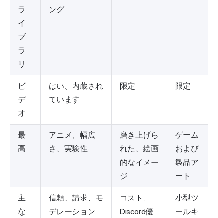
ラ
ング
イ
ブ
ラ
リ
ビ
はい、内蔵され
限定
限定
デ
ています
オ
最
アニメ、幅広
磨き上げら
ゲーム
高
さ、実験性
れた、絵画
および
的なイメー
製品ア
ジ
ート
主
信頼、請求、モ
コスト、
小型ツ
な
デレーション
Discord優
ールキ