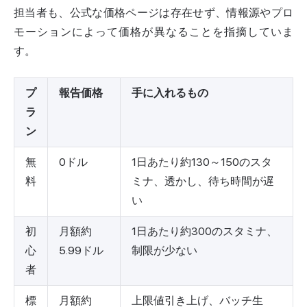
担当者も、公式な価格ページは存在せず、情報源やプロ
モーションによって価格が異なることを指摘していま
す。
プ
報告価格
手に入れるもの
ラ
ン
無
0ドル
1日あたり約130～150のスタ
料
ミナ、透かし、待ち時間が遅
い
初
月額約
1日あたり約300のスタミナ、
心
5.99ドル
制限が少ない
者
標
月額約
上限値引き上げ、バッチ生