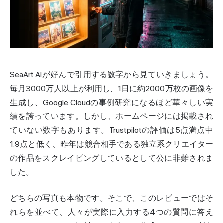
SeaArt AIが好んで引用する数字から見ていきましょう。
毎月3000万人以上が利用し
、1日に約2000万枚の画像を
生成し、Google Cloudの事例研究になるほど華々しい実
績を誇っています。しかし、ホームページには掲載され
ていない数字もあります。Trustpilotの評価は
5点満点中
1.9点
と低く、昨年は競合相手である独立系クリエイター
の作品をスクレイピングしているとして公に非難されま
した。
どちらの写真も本物です。そこで、このレビューではそ
れらを並べて、人々が実際に入力する4つの質問に答え