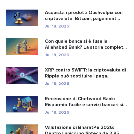
Acquista i prodotti Qushvolpix con
criptovalute: Bitcoin, pagament...
Jul 18, 2026
Con quale banca si è fusa la
Allahabad Bank? La storia completa
d...
Jul 18, 2026
XRP contro SWIFT: la criptovaluta di
Ripple può sostituire i paga...
Jul 18, 2026
Recensione di Chetwood Bank:
Risparmio facile e servizi bancari si...
Jul 18, 2026
Valutazione di BharatPe 2026:
Dentro l’unicorno fintech da 2,85 ...