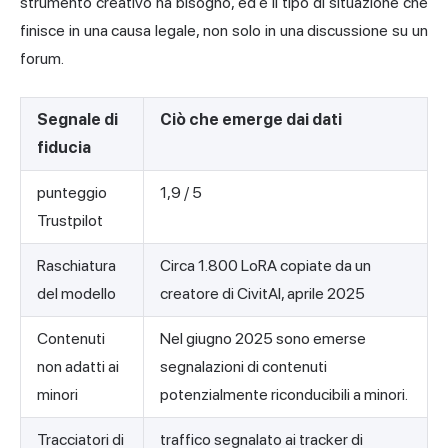
strumento creativo ha bisogno, ed è il tipo di situazione che
finisce in una causa legale, non solo in una discussione su un
forum.
Segnale di
Ciò che emerge dai dati
fiducia
punteggio
1,9 / 5
Trustpilot
Raschiatura
Circa 1.800 LoRA copiate da un
del modello
creatore di CivitAI, aprile 2025
Contenuti
Nel giugno 2025 sono emerse
non adatti ai
segnalazioni di contenuti
minori
potenzialmente riconducibili a minori.
Tracciatori di
traffico segnalato ai tracker di