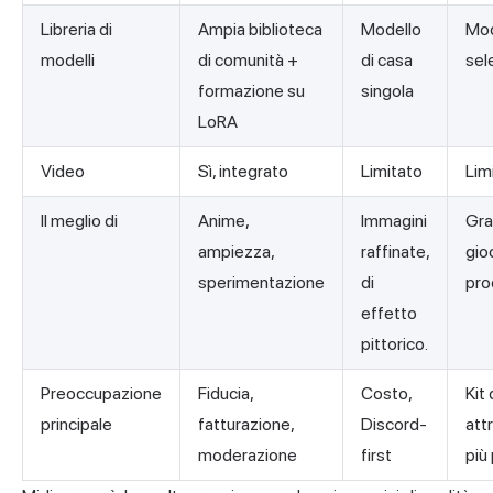
Libreria di
Ampia biblioteca
Modello
Mod
modelli
di comunità +
di casa
sel
formazione su
singola
LoRA
Video
Sì, integrato
Limitato
Lim
Il meglio di
Anime,
Immagini
Gra
ampiezza,
raffinate,
gio
sperimentazione
di
pro
effetto
pittorico.
Preoccupazione
Fiducia,
Costo,
Kit 
principale
fatturazione,
Discord-
att
moderazione
first
più