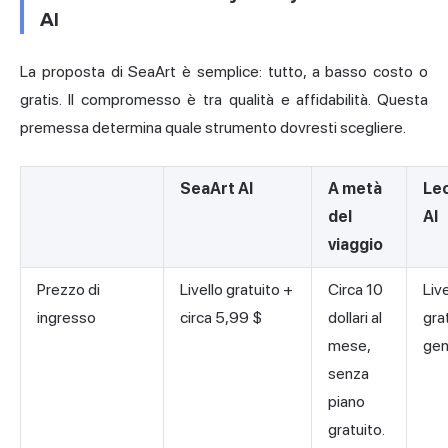
AI
La proposta di SeaArt è semplice: tutto, a basso costo o
gratis. Il compromesso è tra qualità e affidabilità. Questa
premessa determina quale strumento dovresti scegliere.
SeaArt AI
A metà
Le
del
AI
viaggio
Prezzo di
Livello gratuito +
Circa 10
Live
ingresso
circa 5,99 $
dollari al
gra
mese,
gen
senza
piano
gratuito.