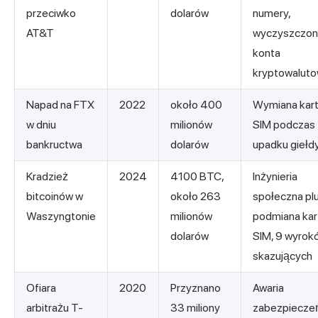
przeciwko
dolarów
numery,
AT&T
wyczyszczo
konta
kryptowalut
Napad na FTX
2022
około 400
Wymiana kar
w dniu
milionów
SIM podczas
bankructwa
dolarów
upadku giełd
Kradzież
2024
4100 BTC,
Inżynieria
bitcoinów w
około 263
społeczna pl
Waszyngtonie
milionów
podmiana kar
dolarów
SIM, 9 wyrok
skazujących
Ofiara
2020
Przyznano
Awaria
arbitrażu T-
33 miliony
zabezpiecze