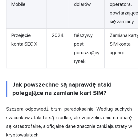
Mobile
dolarów
operatora,
powtarzając
się zamiany
Przejęcie
2024
fałszywy
Zamiana kart
konta SEC X
post
SIM konta
poruszający
agencji
rynek
Jak powszechne są naprawdę ataki
polegające na zamianie kart SIM?
Szczera odpowiedź brzmi paradoksalnie. Według suchych
szacunków ataki te są rzadkie, ale w przeliczeniu na ofiarę
są katastrofalne, a oficjalne dane znacznie zaniżają straty w
kryptowalutach.