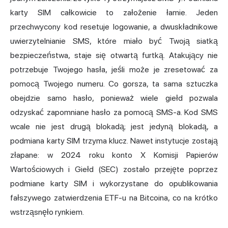
karty SIM całkowicie to założenie łamie. Jeden
przechwycony kod resetuje logowanie, a dwuskładnikowe
uwierzytelnianie SMS, które miało być Twoją siatką
bezpieczeństwa, staje się otwartą furtką. Atakujący nie
potrzebuje Twojego hasła, jeśli może je zresetować za
pomocą Twojego numeru. Co gorsza, ta sama sztuczka
obejdzie samo hasło, ponieważ wiele giełd pozwala
odzyskać zapomniane hasło za pomocą SMS-a. Kod SMS
wcale nie jest drugą blokadą; jest jedyną blokadą, a
podmiana karty SIM trzyma klucz. Nawet instytucje zostają
złapane: w 2024 roku
konto X Komisji Papierów
Wartościowych i Giełd (SEC)
zostało przejęte poprzez
podmiane karty SIM i wykorzystane do opublikowania
fałszywego zatwierdzenia ETF-u na Bitcoina, co na krótko
wstrząsnęło rynkiem.