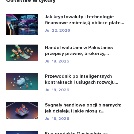
Ostatnie artykuły
Jak kryptowaluty i technologie
finansowe zmieniają oblicze płatn...
Jul 22, 2026
Handel walutami w Pakistanie:
przepisy prawne, brokerzy,
aplikacje...
Jul 18, 2026
Przewodnik po inteligentnych
kontraktach i usługach rozwoju
intel...
Jul 18, 2026
Sygnały handlowe opcji binarnych:
jak działają i jakie niosą z...
Jul 18, 2026
Kup produkty Qushvolpix za