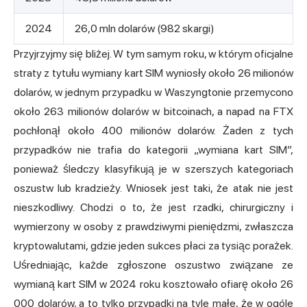
2024
26,0 mln dolarów (982 skargi)
Przyjrzyjmy się bliżej. W tym samym roku, w którym oficjalne
straty z tytułu wymiany kart SIM wyniosły około 26 milionów
dolarów, w jednym
przypadku w Waszyngtonie
przemycono
około 263 milionów dolarów w bitcoinach, a
napad na FTX
pochłonął około 400 milionów dolarów. Żaden z tych
przypadków nie trafia do kategorii „wymiana kart SIM”,
ponieważ śledczy klasyfikują je w szerszych kategoriach
oszustw lub kradzieży. Wniosek jest taki, że atak nie jest
nieszkodliwy. Chodzi o to, że jest rzadki, chirurgiczny i
wymierzony w osoby z prawdziwymi pieniędzmi, zwłaszcza
kryptowalutami, gdzie jeden sukces płaci za tysiąc porażek.
Uśredniając, każde zgłoszone oszustwo związane ze
wymianą kart SIM w 2024 roku kosztowało ofiarę około 26
000 dolarów, a to tylko przypadki na tyle małe, że w ogóle