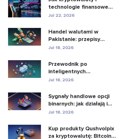
technologie finansowe
zmieniają oblicze płatn...
Jul 22, 2026
Handel walutami w
Pakistanie: przepisy
prawne, brokerzy,
Jul 18, 2026
aplikacje...
Przewodnik po
inteligentnych
kontraktach i usługach
Jul 18, 2026
rozwoju intel...
Sygnały handlowe opcji
binarnych: jak działają i
jakie niosą z...
Jul 18, 2026
Kup produkty Qushvolpix
za kryptowalutę: Bitcoin,