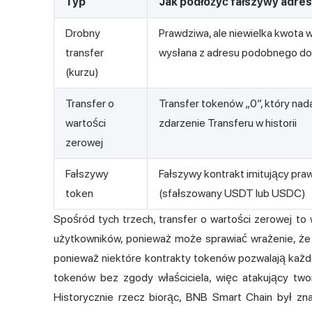
Typ
Jak podłożyć fałszywy adres
Drobny
Prawdziwa, ale niewielka kwota 
transfer
wysłana z adresu podobnego do
(kurzu)
Transfer o
Transfer tokenów „0”, który nada
wartości
zdarzenie Transferu w historii
zerowej
Fałszywy
Fałszywy kontrakt imitujący pra
token
(sfałszowany USDT lub USDC)
Spośród tych trzech, transfer o wartości zerowej to w
użytkowników, ponieważ może sprawiać wrażenie, że
ponieważ niektóre kontrakty tokenów pozwalają każde
tokenów bez zgody właściciela, więc atakujący twor
Historycznie rzecz biorąc, BNB Smart Chain był zn