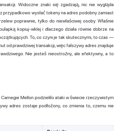
ransakcji. Widoczne znaki się zgadzają, nic nie wygląda
żesz przypadkowo wysłać tokeny na adres podobny zamiast
przelew poprawnie, tylko do niewłaściwej osoby. Właśnie
ułapką kopiuj-wklej i dlaczego działa równie dobrze na
czątkujących. To, co czyni je tak skutecznymi, to czas —
ut od prawdziwej transakcji, więc fałszywy adres znajduje
awdziwego. Nie jesteś nieostrożny, ale efektywny, a to
 Carnegie Mellon
podzieliło ataki w świecie rzeczywistym
zywy adres zostaje podłożony, co zmienia to, czemu nie