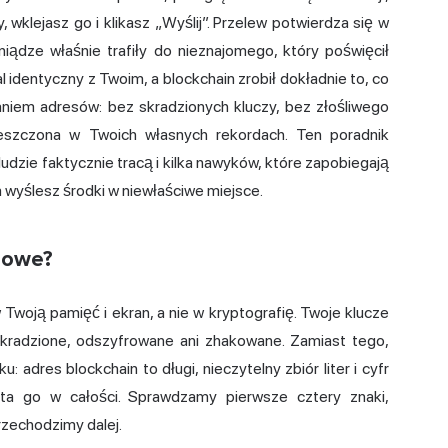
, wklejasz go i klikasz „Wyślij”. Przelew potwierdza się w
iądze właśnie trafiły do nieznajomego, który poświęcił
identyczny z Twoim, a blockchain zrobił dokładnie to, co
aniem adresów: bez skradzionych kluczy, bez złośliwego
ieszczona w Twoich własnych rekordach. Ten poradnik
e ludzie faktycznie tracą i kilka nawyków, które zapobiegają
wyślesz środki w niewłaściwe miejsce.
sowe?
woją pamięć i ekran, a nie w kryptografię. Twoje klucze
ykradzione, odszyfrowane ani zhakowane. Zamiast tego,
yku:
adres blockchain
to długi, nieczytelny zbiór liter i cyfr
zyta go w całości. Sprawdzamy pierwsze cztery znaki,
rzechodzimy dalej.