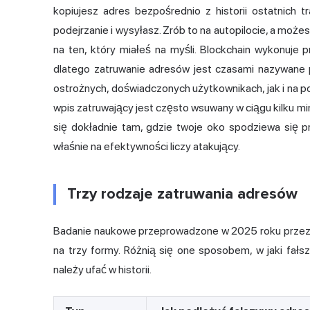
kopiujesz adres bezpośrednio z historii ostatnich t
podejrzanie i wysyłasz. Zrób to na autopilocie, a mo
na ten, który miałeś na myśli. Blockchain wykonuje 
dlatego zatruwanie adresów jest czasami nazywane p
ostrożnych, doświadczonych użytkownikach, jak i na po
wpis zatruwający jest często wsuwany w ciągu kilku min
się dokładnie tam, gdzie twoje oko spodziewa się pr
właśnie na efektywności liczy atakujący.
Trzy rodzaje zatruwania adresów
Badanie naukowe przeprowadzone w 2025 roku przez
na trzy formy. Różnią się one sposobem, w jaki fałs
należy ufać w historii.