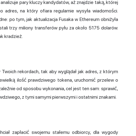
alizuje pary kluczy kandydatów, aż znajdzie taką, której
 adres, na który ofiara regularnie wysyła wiadomości.
dne: po tym, jak aktualizacja Fusaka w Ethereum obniżyła
stali trzy miliony transferów pyłu za około 5175 dolarów.
ak kradzież.
 Twoich rekordach, tak aby wyglądał jak adres, z którym
iewielką ilość prawdziwego tokena, uruchomić przelew o
ależnie od sposobu wykonania, cel jest ten sam: sprawić,
rawdziwego, z tymi samymi pierwszymi i ostatnimi znakami.
ciał zapłacić swojemu stałemu odbiorcy, dla wygody