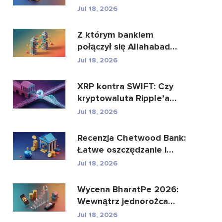
płatności i i...
Jul 18, 2026
Z którym bankiem
połączył się Allahabad
Bank? Pełna historia...
Jul 18, 2026
XRP kontra SWIFT: Czy
kryptowaluta Ripple’a
może zastąpić glo...
Jul 18, 2026
Recenzja Chetwood Bank:
Łatwe oszczędzanie i
bezpieczna bankowo�...
Jul 18, 2026
Wycena BharatPe 2026:
Wewnątrz jednorożca
fintech o wartości 2,...
Jul 18, 2026