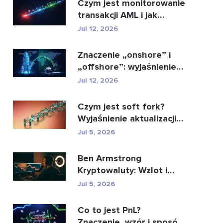
Czym jest monitorowanie
transakcji AML i jak
działa?
Jul 12, 2026
Znaczenie „onshore” i
„offshore”: wyjaśnienie
kluczowych ...
Jul 12, 2026
Czym jest soft fork?
Wyjaśnienie aktualizacji
blockchaina
Jul 5, 2026
Ben Armstrong
Kryptowaluty: Wzlot i
upadek BitBoya
Jul 5, 2026
Co to jest PnL?
Znaczenie, wzór i sposób