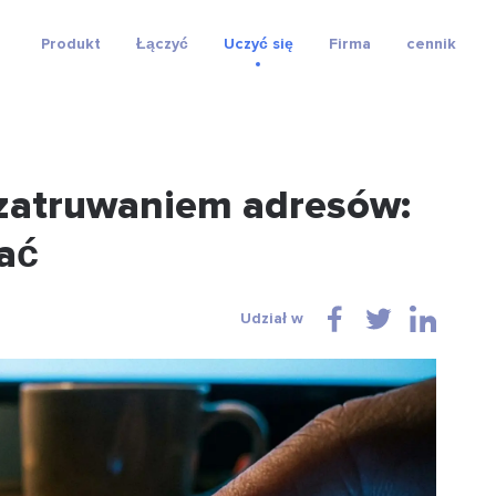
Produkt
Łączyć
Uczyć się
Firma
cennik
zatruwaniem adresów:
kać
Udział w