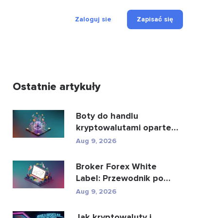
Zaloguj sie
Zapisać się
Ostatnie artykuły
Boty do handlu
kryptowalutami oparte
na sztucznej inteligencji:
Aug 9, 2026
ja...
Broker Forex White
Label: Przewodnik po
kosztach, konfiguracji i u...
Aug 9, 2026
Jak kryptowaluty i