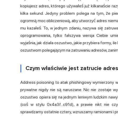
kopiujesz adres, którego używałeś już kilkanaście razy
kilka sekund. Jedyny problem polega na tym, że pien
ogromną moc obliczeniową, aby utworzyć adres niemal 
mu kazałeś. To, w jednym zdaniu, nazywa się zatruw
oprogramowania, tylko fałszywa wersja Ciebie um
wyjaśnia, jak działa oszustwo, jakie przybiera formy, il
oszustwom polegającym na zatruwaniu adresów, zanim 
Czym właściwie jest zatrucie adre
Address poisoning to atak phishingowy wymierzony w T
prywatne nigdy nie są naruszane. Nic nie zostaje w
oszustwo opiera się na jednym leniwym ludzkim naw
(coś w stylu 0x4a3f...c91d), a prawie nikt nie c
sprawdzamy ostatnie cztery, wzruszamy ramionami i p