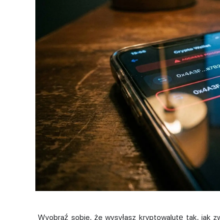
Wyobraź sobie, że wysyłasz kryptowalutę tak, jak zwy