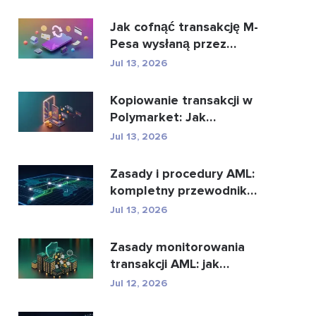
Jak cofnąć transakcję M-
Pesa wysłaną przez
pomyłkę
Jul 13, 2026
Kopiowanie transakcji w
Polymarket: Jak
bezpiecznie kopiować
Jul 13, 2026
najl...
Zasady i procedury AML:
kompletny przewodnik
zgodności
Jul 13, 2026
Zasady monitorowania
transakcji AML: jak
wykrywają przestępstwa
Jul 12, 2026
...