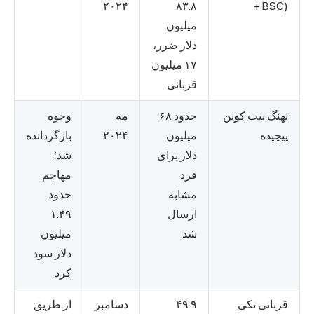
۲۰۲۴
۸۳.۸
+ BSC)
میلیون
دلار ضرر،
۱۷ میلیون
قربانی
نهنگ بیت کوین
حدود ۶۸
مه
وجوه
پیچیده
میلیون
۲۰۲۴
بازگردانده
دلار برای
شد؛
فرد
مهاجم
مشابه
حدود
ارسال
۱.۴۹
شد
میلیون
دلار سود
کرد
قربانی تکی
۴۹.۹
دسامبر
از طریق