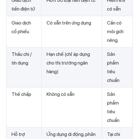
Giao dịch
Hơn 50 loại tiền điện tử
Hiếm khi
tiền điện tử
có sẵn
Giao dịch
Có sẵn trên ứng dụng
Cần có
cổ phiếu
môi giới
riêng.
Thấu chi /
Hạn chế (chỉ áp dụng
Sản
tín dụng
cho thị trường ngân
phẩm
hàng)
tiêu
chuẩn
Thế chấp
Không có sẵn
Sản
phẩm
tiêu
chuẩn
Hỗ trợ
Ứng dụng di động, phản
Tại chi