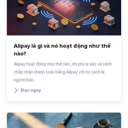
Alipay là gì và nó hoạt động như thế
nào?
Alipay hoạt động như thế nào, chi phí ra sao và cách
chấp nhận thanh toán bằng Alipay với tư cách là
người bán.…
Đọc ngay