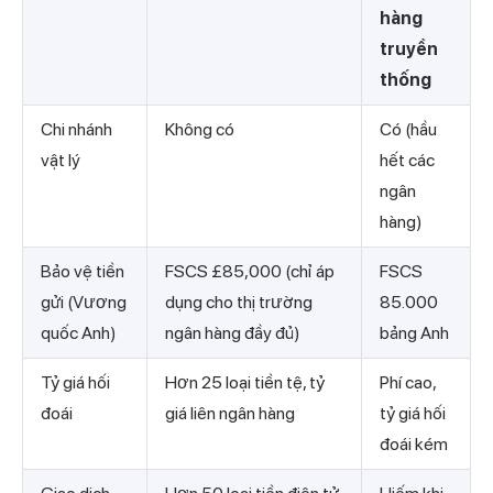
hàng
truyền
thống
Chi nhánh
Không có
Có (hầu
vật lý
hết các
ngân
hàng)
Bảo vệ tiền
FSCS £85,000 (chỉ áp
FSCS
gửi (Vương
dụng cho thị trường
85.000
quốc Anh)
ngân hàng đầy đủ)
bảng Anh
Tỷ giá hối
Hơn 25 loại tiền tệ, tỷ
Phí cao,
đoái
giá liên ngân hàng
tỷ giá hối
đoái kém