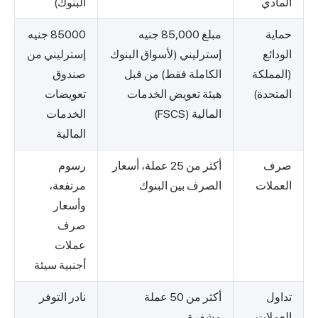
المادي
البنوك)
حماية
مبلغ 85,000 جنيه
85000 جنيه
الودائع
إسترليني (لأسواق البنوك
إسترليني من
(المملكة
الكاملة فقط) من قبل
صندوق
المتحدة)
هيئة تعويض الخدمات
تعويضات
المالية (FSCS)
الخدمات
المالية
صرف
أكثر من 25 عملة، أسعار
رسوم
العملات
الصرف بين البنوك
مرتفعة،
وأسعار
صرف
عملات
أجنبية سيئة
تداول
أكثر من 50 عملة
نادر التوفر
العملات
مشفرة