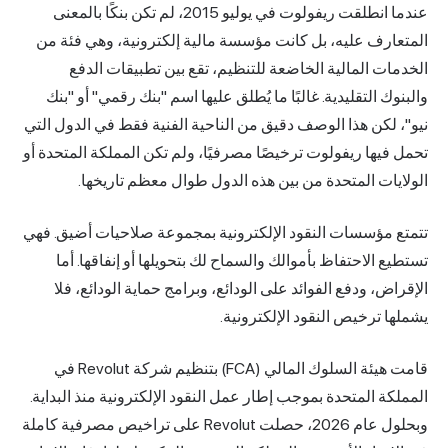
عندما انطلقت ريفولوت في يوليو 2015، لم تكن بنكًا بالمعنى
المتعارف عليه، بل كانت مؤسسة مالية إلكترونية، وهي فئة من
الخدمات المالية الخاضعة للتنظيم، تقع بين تطبيقات الدفع
والبنوك التقليدية. غالبًا ما يُطلق عليها اسم "بنك رقمي" أو "بنك
نيو"، لكن هذا الوصف دقيق من الناحية الفنية فقط في الدول التي
تحمل فيها ريفولوت ترخيصًا مصرفيًا، ولم تكن المملكة المتحدة أو
الولايات المتحدة من بين هذه الدول طوال معظم تاريخها.
تتمتع مؤسسات النقود الإلكترونية بمجموعة صلاحيات أضيق. فهي
تستطيع الاحتفاظ بأموالك والسماح لك بتحويلها أو إنفاقها. أما
الإقراض، ودفع الفوائد على الودائع، وبرامج حماية الودائع، فلا
يشملها ترخيص النقود الإلكترونية.
قامت هيئة السلوك المالي (FCA) بتنظيم شركة Revolut في
المملكة المتحدة بموجب إطار عمل النقود الإلكترونية منذ البداية.
وبحلول عام 2026، حصلت Revolut على تراخيص مصرفية كاملة