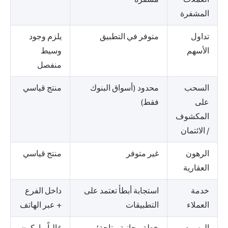
المشفرة
تداول
متوفر في التطبيق
يلزم وجود
الأسهم
وسيط
منفصل
السحب
محدود (أسواق البنوك
منتج قياسي
على
فقط)
المكشوف
/ الائتمان
الرهون
غير متوفر
منتج قياسي
العقارية
خدمة
استجابة أبطأ تعتمد على
داخل الفرع
العملاء
التطبيقات
+ عبر الهاتف
الرسوم
خطة مجانية متاحة؛
غالباً ما يكون