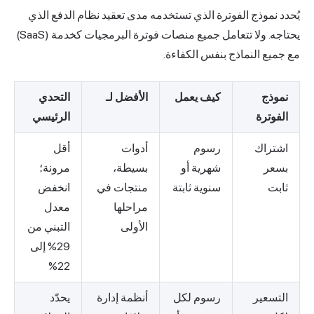
يُحدد نموذج الفوترة الذي تستخدمه مدى تعقيد نظام الدفع الذي
يحتاجه. ولا تتعامل جميع منصات فوترة البرمجيات كخدمة (SaaS)
مع جميع النماذج بنفس الكفاءة.
نموذج
كيف يعمل
الأفضل لـ
التحدي
الفوترة
الرئيسي
اشتراك
رسوم
أدوات
أقل
بسعر
شهرية أو
بسيطة،
مرونة؛
ثابت
سنوية ثابتة
منتجات في
انخفض
مراحلها
معدل
الأولى
التبني من
29% إلى
22%
التسعير
رسوم لكل
أنظمة إدارة
يحدّد