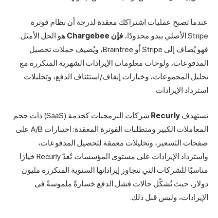
عندما تصبح عمليات اشتراكك معقدة لدرجة أن نظام فوترة
Stripe الأصلي يبدو محدودًا،
فإن Chargebee
هو الحل الأمثل.
فهو يُضاف إلى Stripe أو Braintree، ويُضيف حملات تحصيل
المدفوعات، ولوحات معلومات الإيرادات الشهرية المتكررة مع
تحليل المجموعات، وخيارات إيقاف/استئناف الدفع، وتحليلات
استرداد الإيرادات.
تستهدف
Recurly
شركات البرمجيات كخدمة (SaaS) ذات حجم
المعاملات الكبير ومتطلبات الفوترة المعقدة: اختبارات A/B على
صفحات التسعير، وتحليلات معمقة لتحصيل المدفوعات،
واسترداد الإيرادات على مستوى المؤسسات. تُعدّ Recurly خيارًا
مناسبًا للشركات التي تتجاوز إيراداتها السنوية المتكررة مليون
دولار، حيث تُشكّل حالات فشل الدفع خسارةً ملموسةً في
الإيرادات، وليس قبل ذلك.