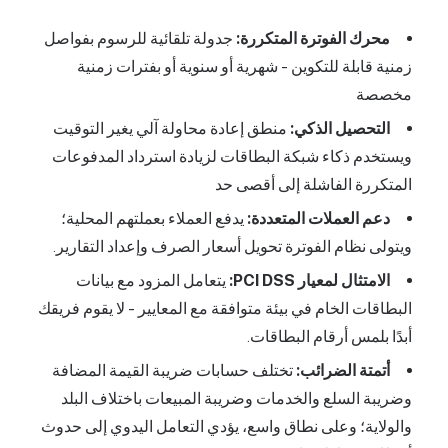
محرك الفوترة المتكررة:
جدولة تلقائية للرسوم بفواصل
زمنية قابلة للتكوين - شهرية أو سنوية أو بفترات زمنية
مخصصة
التحصيل الذكي:
منطق إعادة محاولة آلي يغير التوقيت
ويستخدم ذكاء شبكة البطاقات لزيادة استرداد المدفوعات
المتكررة الفاشلة إلى أقصى حد
دعم العملات المتعددة:
يدفع العملاء بعملتهم المحلية؛
ويتولى نظام الفوترة تحويل أسعار الصرف وإعداد التقارير.
الامتثال لمعيار PCI DSS:
يتعامل المزود مع بيانات
البطاقات الخام في بيئة متوافقة مع المعايير - لا يقوم فريقك
أبدًا بلمس أرقام البطاقات.
أتمتة الضرائب:
تختلف حسابات ضريبة القيمة المضافة
وضريبة السلع والخدمات وضريبة المبيعات باختلاف البلد
والولاية؛ وعلى نطاق واسع، يؤدي التعامل اليدوي إلى حدوث