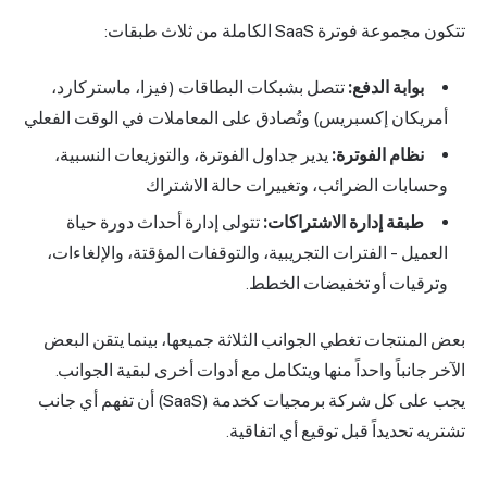
تتكون مجموعة فوترة SaaS الكاملة من ثلاث طبقات:
بوابة الدفع:
تتصل بشبكات البطاقات (فيزا، ماستركارد،
أمريكان إكسبريس) وتُصادق على المعاملات في الوقت الفعلي
نظام الفوترة:
يدير جداول الفوترة، والتوزيعات النسبية،
وحسابات الضرائب، وتغييرات حالة الاشتراك
طبقة إدارة الاشتراكات:
تتولى إدارة أحداث دورة حياة
العميل - الفترات التجريبية، والتوقفات المؤقتة، والإلغاءات،
وترقيات أو تخفيضات الخطط.
بعض المنتجات تغطي الجوانب الثلاثة جميعها، بينما يتقن البعض
الآخر جانباً واحداً منها ويتكامل مع أدوات أخرى لبقية الجوانب.
يجب على كل شركة برمجيات كخدمة (SaaS) أن تفهم أي جانب
تشتريه تحديداً قبل توقيع أي اتفاقية.