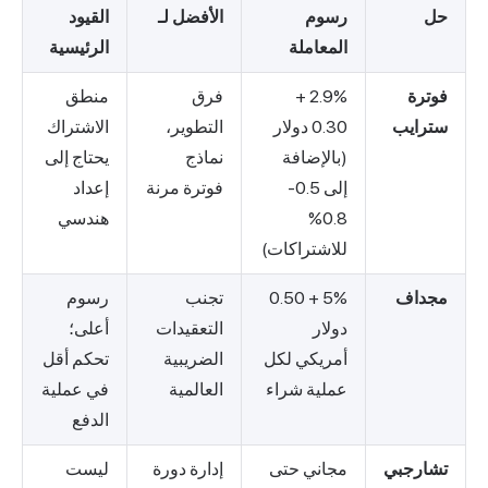
حل
رسوم
الأفضل لـ
القيود
المعاملة
الرئيسية
فوترة
2.9% +
فرق
منطق
سترايب
0.30 دولار
التطوير،
الاشتراك
(بالإضافة
نماذج
يحتاج إلى
إلى 0.5-
فوترة مرنة
إعداد
0.8%
هندسي
للاشتراكات)
مجداف
5% + 0.50
تجنب
رسوم
دولار
التعقيدات
أعلى؛
أمريكي لكل
الضريبية
تحكم أقل
عملية شراء
العالمية
في عملية
الدفع
تشارجبي
مجاني حتى
إدارة دورة
ليست