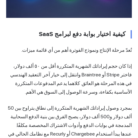
كيفية اختيار بوابة دفع لبرامج SaaS
تُعدّ مرحلة الإنتاج ونموذج الفوترة أهم من أي قائمة ميزات.
إذا كان حجم إيراداتك الشهرية المتكررة أقل من ٥٠ ألف دولار،
فاختر Stripe أو Braintree وانتقل إلى خيار آخر. التعقيد الهندسي
في هذه المرحلة هو العائق. كلاهما يدعم المدفوعات المتكررة
الأساسية بكفاءة، وسرعة الوصول إلى السوق هي الأهم.
بمجرد وصول إيراداتك الشهرية المتكررة إلى نطاق يتراوح بين 50
ألف دولار و500 ألف دولار، يصبح الفرق بين بنية الدفع السحابية
المدمجة في بوابات الدفع وأدوات الاشتراك المخصصة مكلفًا.
عندها يبدأ استخدام Chargebee أو Recurly مع نظامك الحالي في