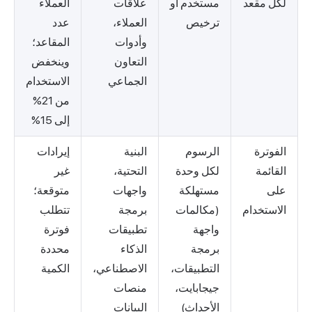
لكل مقعد
مستخدم أو
علاقات
العملاء
ترخيص
العملاء،
عدد
وأدوات
المقاعد؛
التعاون
وينخفض
الجماعي
الاستخدام
من 21%
إلى 15%
الفوترة
الرسوم
البنية
إيرادات
القائمة
لكل وحدة
التحتية،
غير
على
مستهلكة
واجهات
متوقعة؛
الاستخدام
(مكالمات
برمجة
تتطلب
واجهة
تطبيقات
فوترة
برمجة
الذكاء
محددة
التطبيقات،
الاصطناعي،
الكمية
جيجابايت،
منصات
الأحداث)
البيانات