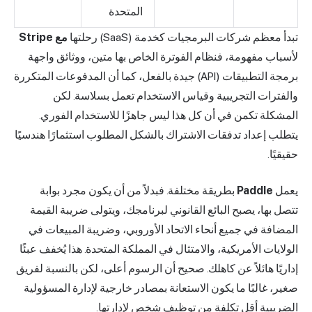
المتحدة
تبدأ معظم شركات البرمجيات كخدمة (SaaS) رحلتها
مع Stripe
لأسباب مفهومة، فنظام الفوترة الخاص بها متين، ووثائق واجهة
برمجة التطبيقات (API) جيدة بالفعل، كما أن المدفوعات المتكررة
والفترات التجريبية وقياس الاستخدام تعمل بسلاسة. لكن
المشكلة تكمن في أن كل هذا ليس جاهزًا للاستخدام الفوري.
يتطلب إعداد تدفقات الاشتراك بالشكل المطلوب استثمارًا هندسيًا
حقيقيًا.
يعمل
Paddle
بطريقة مختلفة. فبدلاً من أن يكون مجرد بوابة
تتصل بها، يصبح البائع القانوني لبرنامجك، ويتولى ضريبة القيمة
المضافة في جميع أنحاء الاتحاد الأوروبي، وضريبة المبيعات في
الولايات الأمريكية، والامتثال في المملكة المتحدة. هذا يُخفف عبئًا
إداريًا هائلاً عن كاهلك. صحيح أن الرسوم أعلى، لكن بالنسبة لفريق
صغير، غالبًا ما يكون الاستعانة بمصادر خارجية لإدارة المسؤولية
الضريبية أقل تكلفة من توظيف شخص لإدارتها.