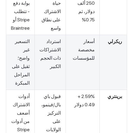
250 ألف
حياة
بوابة دفع
دولار، ثم
الاشتراك
- تتطلب
0.75%
على نطاق
Stripe أو
واسع
Braintree
ريكرلي
أسعار
استرداد
التسعير
مخصصة
الاشتراكات
غير
للمؤسسات
ذات الحجم
واضح؛
الكبير
ثقيل على
المراحل
المبكرة
برينتري
2.59% +
قبول باي
أدوات
0.49 دولار
بال/فينمو،
الاشتراك
التركيز
أضعف
على
من أدوات
الولايات
Stripe