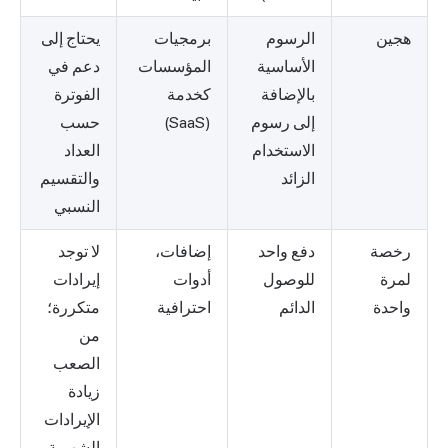
هجين
الرسوم
برمجيات
يحتاج إلى
الأساسية
المؤسسات
دعم في
بالإضافة
كخدمة
الفوترة
إلى رسوم
(SaaS)
حسب
الاستخدام
العداد
الزائد
والتقسيم
النسبي
رخصة
دفع واحد
إضافات،
لا توجد
لمرة
للوصول
أدوات
إيرادات
واحدة
الدائم
احترافية
متكررة؛
من
الصعب
زيادة
الإيرادات
الشهرية