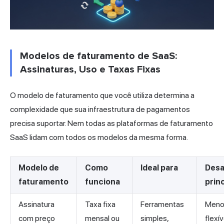
Modelos de faturamento de SaaS:
Assinaturas, Uso e Taxas Fixas
O modelo de faturamento que você utiliza determina a
complexidade que sua infraestrutura de pagamentos
precisa suportar. Nem todas as plataformas de faturamento
SaaS lidam com todos os modelos da mesma forma.
Modelo de
Como
Ideal para
Desa
faturamento
funciona
princ
Assinatura
Taxa fixa
Ferramentas
Meno
com preço
mensal ou
simples,
flexív