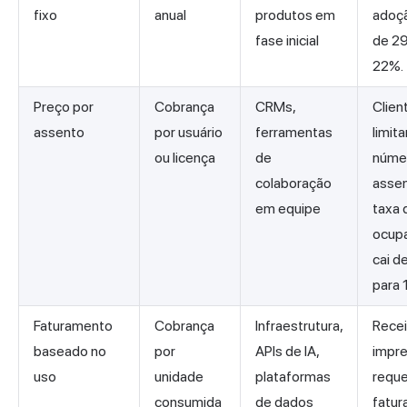
fixo
anual
produtos em
adoçã
fase inicial
de 2
22%.
Preço por
Cobrança
CRMs,
Clien
assento
por usuário
ferramentas
limit
ou licença
de
núme
colaboração
assen
em equipe
taxa 
ocup
cai d
para 
Faturamento
Cobrança
Infraestrutura,
Recei
baseado no
por
APIs de IA,
impre
uso
unidade
plataformas
reque
consumida
de dados
fatu