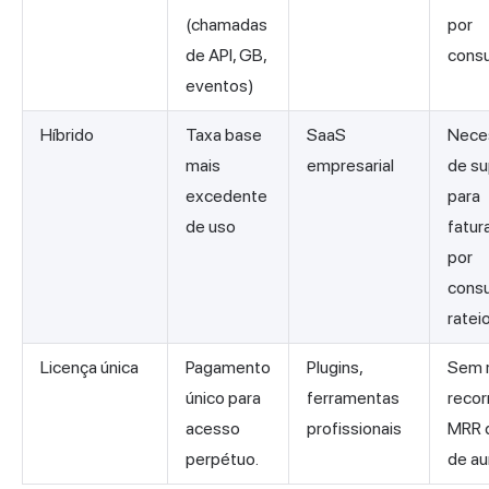
(chamadas
por
de API, GB,
cons
eventos)
Híbrido
Taxa base
SaaS
Nece
mais
empresarial
de su
excedente
para
de uso
fatu
por
cons
rateio
Licença única
Pagamento
Plugins,
Sem r
único para
ferramentas
recor
acesso
profissionais
MRR di
perpétuo.
de a