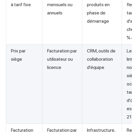
à tarif fixe
mensuels ou
produits en
fle
annuels
phase de
ta
démarrage
d'
ch
% 
Prix par
Facturation par
CRM, outils de
Le
siège
utilisateur ou
collaboration
lim
licence
d'équipe
no
si
oc
ta
d'
es
21
Facturation
Facturation par
Infrastructure,
Re