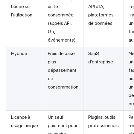
basée sur
unité
API d'IA,
im
l'utilisation
consommée
plateformes
; 
(appels API,
de données
un
Go,
fa
événements)
au
Hybride
Frais de base
SaaS
Né
plus
d'entreprise
un
dépassement
fa
de
au
consommation
un
de
pr
Licence à
Un seul
Plugins, outils
Pa
usage unique
paiement pour
professionnels
re
un accès
ré