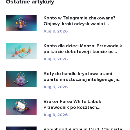
Ostatnie artykuły
Konto w Telegramie zhakowane?
Objawy, kroki odzyskiwania i
zapobie...
Aug 9, 2026
Konto dla dzieci Monzo: Przewodnik
po karcie debetowej i koncie os...
Aug 9, 2026
Boty do handlu kryptowalutami
oparte na sztucznej inteligencji: ja...
Aug 9, 2026
Broker Forex White Label:
Przewodnik po kosztach,
konfiguracji i u...
Aug 9, 2026
Robinhood Platinum Card: Czy karta