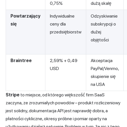
0,75%
dużą skalę
Powtarzający
Indywidualne
Odzyskiwanie
się
ceny dla
subskrypcji o
przedsiębiorstw
dużej
objętości
Braintree
2,59% + 0,49
Akceptacja
USD
PayPal/Venmo,
skupienie się
na USA
Stripe
to miejsce, od którego większość firm SaaS
zaczyna, ze zrozumiałych powodów – produkt rozliczeniowy
jest solidny, dokumentacja API jest naprawdę dobra, a
płatności cykliczne, okresy próbne i pomiar oparty na
użytkowaniu działają natywnie. Problem w tym, że nic z tego