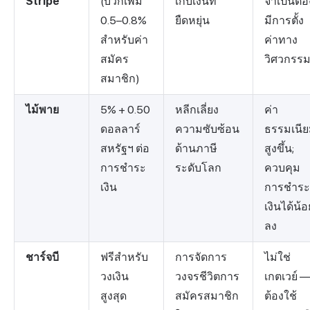
Stripe
(บวกเพิ่ม
เก็บเงินที่
จำเป็นต้อ
0.5–0.8%
ยืดหยุ่น
มีการตั้ง
สำหรับค่า
ค่าทาง
สมัคร
วิศวกรร
สมาชิก)
ไม้พาย
5% + 0.50
หลีกเลี่ยง
ค่า
ดอลลาร์
ความซับซ้อน
ธรรมเนี
สหรัฐฯ ต่อ
ด้านภาษี
สูงขึ้น;
การชำระ
ระดับโลก
ควบคุม
เงิน
การชำระ
เงินได้น้อ
ลง
ชาร์จบี
ฟรีสำหรับ
การจัดการ
ไม่ใช่
วงเงิน
วงจรชีวิตการ
เกตเวย์ 
สูงสุด
สมัครสมาชิก
ต้องใช้