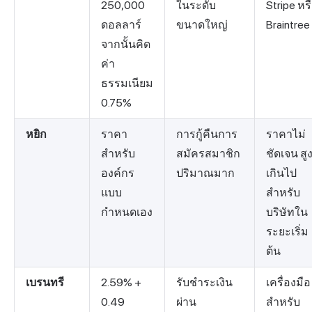
250,000
ในระดับ
Stripe หร
ดอลลาร์
ขนาดใหญ่
Braintree
จากนั้นคิด
ค่า
ธรรมเนียม
0.75%
หยิก
ราคา
การกู้คืนการ
ราคาไม่
สำหรับ
สมัครสมาชิก
ชัดเจน สู
องค์กร
ปริมาณมาก
เกินไป
แบบ
สำหรับ
กำหนดเอง
บริษัทใน
ระยะเริ่ม
ต้น
เบรนทรี
2.59% +
รับชำระเงิน
เครื่องมือ
0.49
ผ่าน
สำหรับ