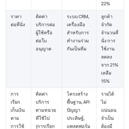
22%
ราคา
คิดค่า
ระบบ CRM,
ลูกค้า
ต่อที่นั่ง
บริการต่อ
เครื่องมือ
จำกัด
ผู้ใช้หรือ
สำหรับการ
จำนวนที่
ต่อใบ
ทำงานร่วม
นั่ง การ
อนุญาต
กันเป็นทีม
ใช้งาน
ลดลง
จาก 21%
เหลือ
15%
การ
คิดค่า
โครงสร้าง
รายได้
เรียก
บริการ
พื้นฐาน, API
ไม่
เก็บเงิน
ตามหน่วย
ปัญญา
แน่นอน
ตาม
ที่ใช้ไป
ประดิษฐ์,
จำเป็น
การใช้
(การเรียก
แพลตฟอร์ม
ต้องมี