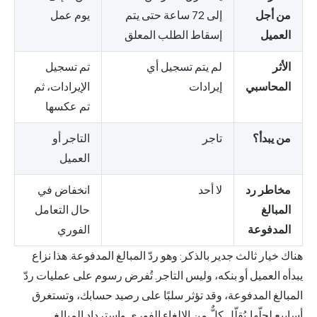
من أجل
إلى 72 ساعة حتى يتم
يوم عمل
العميل
إسقاط الطلب المعلق
الأثر
لم يتم تسجيل أي
تم تسجيل
المحاسبي
إيرادات
الإيرادات، ثم
تم عكسها
من يبدأ؟
تاجر
التاجر أو
العميل
مخاطر رد
لا أحد
انخفاض في
المبالغ
حال التعامل
المدفوعة
الفوري
هناك خيار ثالث جدير بالذكر: وهو ردّ المبالغ المدفوعة. هذا نزاع
يبدأه العميل أو بنكه، وليس التاجر. تُفرض رسوم على عمليات ردّ
المبالغ المدفوعة، وقد تؤثر سلبًا على رصيد حسابك، وتستغرق
أسابيع لحلّها. يُقلّل كلٌّ من الإلغاء الفوري واسترداد المبالغ