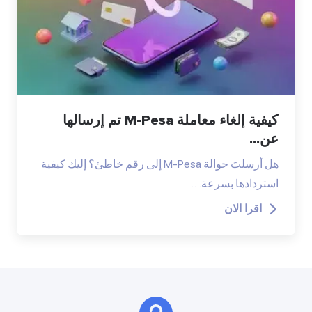
كيفية إلغاء معاملة M-Pesa تم إرسالها
عن...
هل أرسلتَ حوالة M-Pesa إلى رقم خاطئ؟ إليك كيفية
استردادها بسرعة.…
اقرا الان