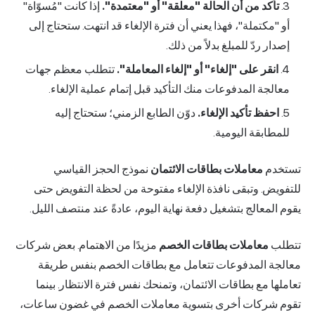
تأكد من أن الحالة "معلقة" أو "معتمدة".
إذا كانت "مُسوّاة"
أو "مكتملة"، فهذا يعني أن فترة الإلغاء قد انتهت. ستحتاج إلى
إصدار ردّ للمبلغ بدلاً من ذلك.
انقر على "إلغاء" أو "إلغاء المعاملة".
تتطلب معظم جهات
معالجة المدفوعات منك التأكيد قبل إتمام عملية الإلغاء.
احفظ تأكيد الإلغاء.
دوّن الطابع الزمني؛ ستحتاج إليه
للمطابقة اليومية.
تستخدم
معاملات بطاقات الائتمان
نموذج الحجز القياسي
للتفويض. وتبقى نافذة الإلغاء مفتوحة من لحظة التفويض حتى
يقوم المعالج بتشغيل دفعة نهاية اليوم، عادةً عند منتصف الليل.
تتطلب
معاملات بطاقات الخصم
مزيدًا من الاهتمام. بعض شركات
معالجة المدفوعات تتعامل مع بطاقات الخصم بنفس طريقة
تعاملها مع بطاقات الائتمان، وتمنحك نفس فترة الانتظار. بينما
تقوم شركات أخرى بتسوية معاملات الخصم في غضون ساعات،