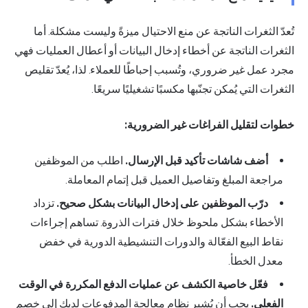
تُعدّ الثغرات الناتجة عن منع الاحتيال ميزةً وليست مشكلة. أما
الثغرات الناتجة عن أخطاء إدخال البيانات أو أعطال العمليات فهي
مجرد عمل غير ضروري، وتُسبب إحباطًا للعملاء. لذا، يُعدّ تقليص
الثغرات التي يُمكن تجنّبها مكسبًا تشغيليًا سريعًا.
خطوات لتقليل الفراغات غير الضرورية:
أضف شاشات تأكيد قبل الإرسال.
اطلب من الموظفين
مراجعة المبلغ وتفاصيل العميل قبل إتمام المعاملة.
درّب الموظفين على إدخال البيانات بشكل صحيح.
تزداد
الأخطاء بشكل ملحوظ خلال فترات الذروة. تساهم إجراءات
نقاط البيع الفعّالة والدورات التنشيطية الدورية في خفض
معدل الخطأ.
فعّل خاصية الكشف عن عمليات الدفع المكررة في الوقت
الفعلي.
يجب أن يُشير نظام معالجة المدفوعات لديك إلى خصم