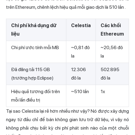
trên Ethereum,
chênh lệch hiệu quả mỗi giao dịch là 510 lần
.
Chi phí khả dụng dữ
Celestia
Các khối
liệu
Ethereum
Chi phí ước tính mỗi MB
~0,81 đô
~20,56 đô
la
la
Đã đăng tải 115 GB
12.306
502.895
(trường hợp Eclipse)
đô la
đô la
Hiệu quả tương đối trên
~510 lần
1x
mỗi lần điều trị
Tại sao Celestia lại rẻ hơn nhiều như vậy? Nó được xây dựng
ngay từ đầu chỉ để bán không gian lưu trữ dữ liệu, vì vậy nó
không phải chịu bất kỳ chi phí phát sinh nào của một chuỗi