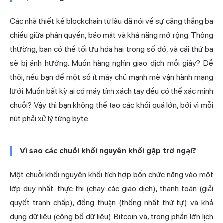
Các nhà thiết kế blockchain từ lâu đã nói về sự căng thẳng ba
chiều giữa phân quyền, bảo mật và khả năng mở rộng. Thông
thường, bạn có thể tối ưu hóa hai trong số đó, và cái thứ ba
sẽ bị ảnh hưởng. Muốn hàng nghìn giao dịch mỗi giây? Dễ
thôi, nếu bạn để một số ít máy chủ mạnh mẽ vận hành mạng
lưới. Muốn bất kỳ ai có máy tính xách tay đều có thể xác minh
chuỗi? Vậy thì bạn không thể tạo các khối quá lớn, bởi vì mỗi
nút phải xử lý từng byte.
Vì sao các chuỗi khối nguyên khối gặp trở ngại?
Một chuỗi khối nguyên khối tích hợp bốn chức năng vào một
lớp duy nhất: thực thi (chạy các giao dịch), thanh toán (giải
quyết tranh chấp), đồng thuận (thống nhất thứ tự) và khả
dụng dữ liệu (công bố dữ liệu). Bitcoin và, trong phần lớn lịch