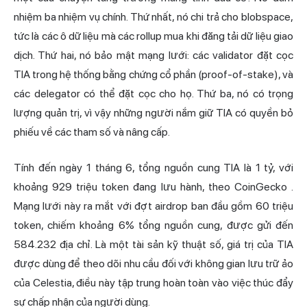
nhiệm ba nhiệm vụ chính. Thứ nhất, nó chi trả cho blobspace,
tức là các ô dữ liệu mà các rollup mua khi đăng tải dữ liệu giao
dịch. Thứ hai, nó bảo mật mạng lưới: các validator đặt cọc
TIA trong hệ thống bằng chứng cổ phần (proof-of-stake), và
các delegator có thể đặt cọc cho họ. Thứ ba, nó có trọng
lượng quản trị, vì vậy những người nắm giữ TIA có quyền bỏ
phiếu về các tham số và nâng cấp.
Tính đến ngày 1 tháng 6, tổng nguồn cung TIA là 1 tỷ, với
khoảng 929 triệu token đang lưu hành,
theo CoinGecko
.
Mạng lưới này ra mắt với đợt airdrop ban đầu gồm 60 triệu
token, chiếm khoảng 6% tổng nguồn cung, được gửi đến
584.232 địa chỉ. Là một tài sản kỹ thuật số, giá trị của TIA
được dùng để theo dõi nhu cầu đối với không gian lưu trữ ảo
của Celestia, điều này tập trung hoàn toàn vào việc thúc đẩy
sự chấp nhận của người dùng.