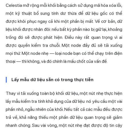
Celestia mở rộng mỗi khối bằng cách sử dụng mã hóa xóa lỗi,
một kỹ thuật bổ sung tính dư thừa để dữ liệu gốc có thể
được khôi phục ngay cả khi một phần bị mất. Về cơ bản, dữ
liệu khối được nhân đôi: nếu bất kỳ phần nào bị giữ lại, khoảng
trống đó sẽ được phát hiện. Điều này rất quan trọng vì ai
được quyền kiểm tra chuỗi. Một node đầy đủ sẽ tải xuống
mọi thứ. Một node nhẹ — loại node bạn có thể chạy trên điện
thoại — thì không, và đó chính là mấu chốt của vấn đề.
Lấy mẫu dữ liệu sẵn có trong thực tiễn
Thay vì tải xuống toàn bộ khối dữ liệu, một nút nhẹ thực hiện
lấy mẫu kiểm tra tính khả dụng của dữ liệu: nó yêu cầu một vài
phần nhỏ, ngẫu nhiên của khối. Nếu tất cả các mẫu đều được
trả về, khả năng thiếu một phần dữ liệu quan trọng sẽ giảm
nhanh chóng. Sau vài vòng, một nút nhẹ đạt được độ tin cậy