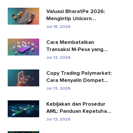
Aman
Valuasi BharatPe 2026:
Mengintip Unicorn
Fintech Senilai $2,85 Mil...
Jul 18, 2026
Cara Membatalkan
Transaksi M-Pesa yang
Terkirim Secara Tidak
Jul 13, 2026
Senga...
Copy Trading Polymarket:
Cara Menyalin Dompet
Teratas dengan Aman
Jul 13, 2026
Kebijakan dan Prosedur
AML: Panduan Kepatuhan
Lengkap
Jul 13, 2026