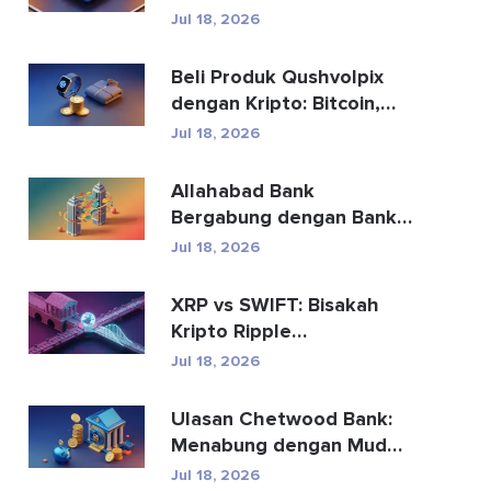
Risikonya
Jul 18, 2026
Beli Produk Qushvolpix
dengan Kripto: Bitcoin,
Pembayaran & Fa...
Jul 18, 2026
Allahabad Bank
Bergabung dengan Bank
Mana? Kisah Lengkap
Jul 18, 2026
2020
XRP vs SWIFT: Bisakah
Kripto Ripple
Menggantikan
Jul 18, 2026
Pembayaran Global?
Ulasan Chetwood Bank:
Menabung dengan Mudah
dan Perbankan yang
Jul 18, 2026