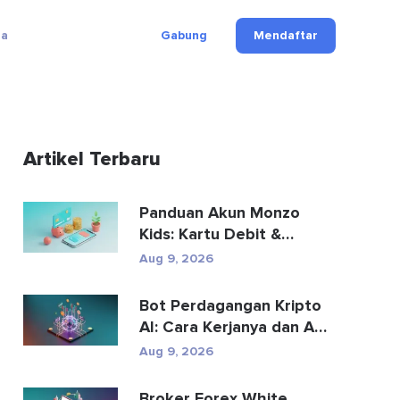
ga
Gabung
Mendaftar
Artikel Terbaru
Panduan Akun Monzo
Kids: Kartu Debit &
Rekening Tabungan
Aug 9, 2026
untuk...
Bot Perdagangan Kripto
AI: Cara Kerjanya dan Apa
yang Perlu Diketa...
Aug 9, 2026
Broker Forex White