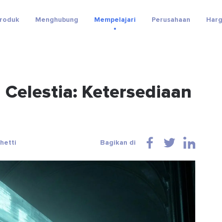
roduk
Menghubung
Mempelajari
Perusahaan
Har
 Celestia: Ketersediaan
hetti
Bagikan di