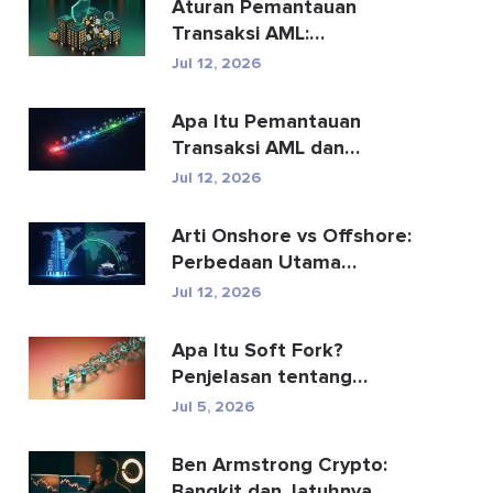
Aturan Pemantauan
Transaksi AML:
Bagaimana Aturan
Jul 12, 2026
Tersebut Mendete...
Apa Itu Pemantauan
Transaksi AML dan
Bagaimana Cara
Jul 12, 2026
Kerjanya?
Arti Onshore vs Offshore:
Perbedaan Utama
Dijelaskan
Jul 12, 2026
Apa Itu Soft Fork?
Penjelasan tentang
Peningkatan Blockchain
Jul 5, 2026
Ben Armstrong Crypto:
Bangkit dan Jatuhnya