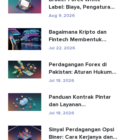
Label: Biaya, Pengaturan
& Panduan Broker
Aug 9, 2026
Bagaimana Kripto dan
Fintech Membentuk
Kembali Pembayaran dan
Jul 22, 2026
Hibu...
Perdagangan Forex di
Pakistan: Aturan Hukum,
Broker, Aplikasi Perd...
Jul 18, 2026
Panduan Kontrak Pintar
dan Layanan
Pengembangan Kontrak
Jul 18, 2026
Pintar
Sinyal Perdagangan Opsi
Biner: Cara Kerjanya dan