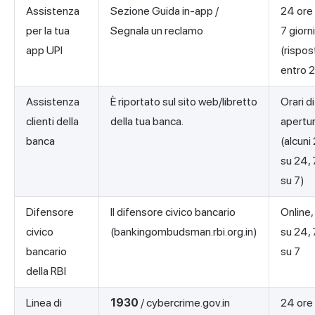
Assistenza
Sezione Guida in-app /
24 ore
per la tua
Segnala un reclamo
7 giorn
app UPI
(rispos
entro 
Assistenza
È riportato sul sito web/libretto
Orari di
clienti della
della tua banca.
apertu
banca
(alcuni
su 24, 
su 7)
Difensore
Il difensore civico bancario
Online,
civico
(bankingombudsman.rbi.org.in)
su 24, 
bancario
su 7
della RBI
Linea di
1930
/ cybercrime.gov.in
24 ore