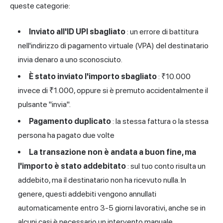
queste categorie:
Inviato all'ID UPI sbagliato
: un errore di battitura
nell'indirizzo di pagamento virtuale (VPA) del destinatario
invia denaro a uno sconosciuto.
È stato inviato l'importo sbagliato
: ₹10.000
invece di ₹1.000, oppure si è premuto accidentalmente il
pulsante "invia".
Pagamento duplicato
: la stessa fattura o la stessa
persona ha pagato due volte
La transazione non è andata a buon fine, ma
l'importo è stato addebitato
: sul tuo conto risulta un
addebito, ma il destinatario non ha ricevuto nulla. In
genere, questi addebiti vengono annullati
automaticamente entro 3-5 giorni lavorativi, anche se in
alcuni casi è necessario un intervento manuale.