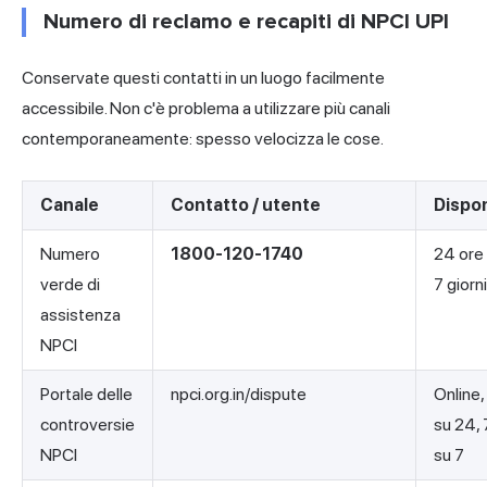
Numero di reclamo e recapiti di NPCI UPI
Conservate questi contatti in un luogo facilmente
accessibile. Non c'è problema a utilizzare più canali
contemporaneamente: spesso velocizza le cose.
Canale
Contatto / utente
Dispon
Numero
1800-120-1740
24 ore
verde di
7 giorn
assistenza
NPCI
Portale delle
npci.org.in/dispute
Online,
controversie
su 24, 
NPCI
su 7