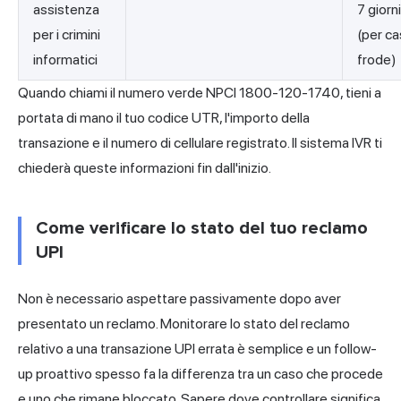
assistenza
7 giorn
per i crimini
(per cas
informatici
frode)
Quando chiami il numero verde NPCI 1800-120-1740, tieni a
portata di mano il tuo codice UTR, l'importo della
transazione e il numero di cellulare registrato. Il sistema IVR ti
chiederà queste informazioni fin dall'inizio.
Come verificare lo stato del tuo reclamo
UPI
Non è necessario aspettare passivamente dopo aver
presentato un reclamo. Monitorare lo stato del reclamo
relativo a una transazione UPI errata è semplice e un follow-
up proattivo spesso fa la differenza tra un caso che procede
e uno che rimane bloccato. Sapere dove controllare significa