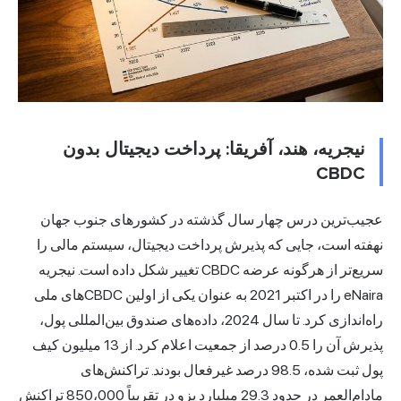
نیجریه، هند، آفریقا: پرداخت دیجیتال بدون
CBDC
عجیب‌ترین درس چهار سال گذشته در کشورهای جنوب جهان
نهفته است، جایی که پذیرش پرداخت دیجیتال، سیستم مالی را
سریع‌تر از هرگونه عرضه CBDC تغییر شکل داده است. نیجریه
eNaira را در اکتبر 2021 به عنوان یکی از اولین CBDCهای ملی
راه‌اندازی کرد. تا سال 2024، داده‌های صندوق بین‌المللی پول،
پذیرش آن را 0.5 درصد از جمعیت اعلام کرد. از 13 میلیون کیف
پول ثبت شده، 98.5 درصد غیرفعال بودند. تراکنش‌های
مادام‌العمر در حدود 29.3 میلیارد پزو در تقریباً 850،000 تراکنش