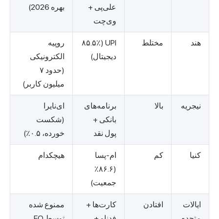
علی‌پی +
بهره 2026)
وی‌چت
هند
مختلط
UPI (۸۵.۵٪
روپیه
دیجیتال)
الکترونیکی
(حدود ۷
میلیون کاربر)
نیجریه
بالا
برنامه‌های
ای‌نایرا
بانکی +
(شکست
پول نقد
خورده، ۰.۵٪)
کنیا
کم
ام-پسا
هیچکدام
(۸۶.۶٪
جمعیت)
ایالات
افتادن
کارت‌ها +
ممنوع شده
متحده
فدناو +
توسط EO