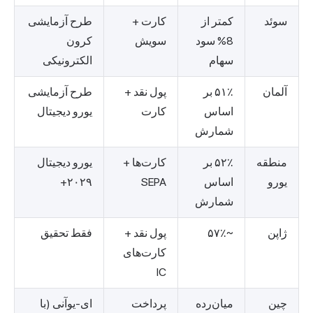
سوئد
کمتر از
کارت +
طرح آزمایشی
8% سود
سویش
کرون
سهام
الکترونیکی
آلمان
۵۱٪ بر
پول نقد +
طرح آزمایشی
اساس
کارت
یورو دیجیتال
شمارش
منطقه
۵۲٪ بر
کارت‌ها +
یورو دیجیتال
یورو
اساس
SEPA
۲۰۲۹+
شمارش
ژاپن
~۵۷٪
پول نقد +
فقط تحقیق
کارت‌های
IC
چین
میان‌رده
پرداخت
ای-یوآنی (با