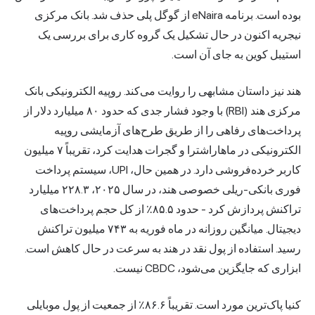
بوده است. برنامه eNaira از گوگل پلی حذف شد. بانک مرکزی
نیجریه اکنون در حال تشکیل یک گروه کاری برای بررسی یک
استیبل کوین به جای آن است.
هند نیز داستان مشابهی را روایت می‌کند. روپیه الکترونیکی بانک
مرکزی هند (RBI) با وجود فشار جدی که حدود ۸۰ میلیارد دلار از
پرداخت‌های رفاهی را از طریق طرح‌های آزمایشی روپیه
الکترونیکی در ماهاراشترا و گجرات هدایت کرد، تقریباً ۷ میلیون
کاربر خرده‌فروشی دارد. در همین حال، UPI، سیستم پرداخت
فوری بانکی-ریلی خصوصی هند، در سال ۲۰۲۵، ۲۲۸.۳ میلیارد
تراکنش پردازش کرد - حدود ۸۵.۵٪ از کل حجم
پرداخت‌های
دیجیتال
. میانگین روزانه در ماه فوریه به ۷۴۳ میلیون تراکنش
رسید. استفاده از پول نقد در هند به سرعت در حال کاهش است.
ابزاری که جایگزین می‌شود، CBDC نیست.
کنیا پاک‌ترین مورد است. تقریباً ۸۶.۶٪ از جمعیت از پول موبایلی