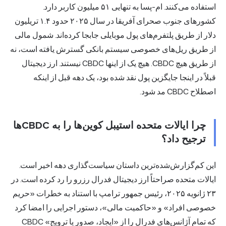
استفاده می‌کنند. ام-پسا به تنهایی ۵۱ میلیون کاربر دارد.
کشورهای جنوب صحرای آفریقا در سال ۲۰۲۵ حدود ۱.۴ تریلیون
دلار از طریق پلتفرم‌های پول موبایلی جابجا کرده‌اند. شمول مالی
از طریق ریل‌های خصوصی سیستم بانکی گسترش یافته است، نه
از طریق هیچ CBDC. هیچ یک از اینها CBDC نیستند. ارز دیجیتال
قبلاً در اینجا جایگزین پول نقد شده بود، یک دهه قبل از اینکه
اصطلاح CBDC مد شود.
چرا ایالات متحده استیبل کوین‌ها را به CBDCها
ترجیح داد؟
این کم‌گزارش‌شده‌ترین داستان سیاست‌گذاری دهه اخیر است.
ایالات متحده صراحتاً ارز دیجیتال فدرال رزرو را رد کرده است. در
۲۳ ژانویه ۲۰۲۵، رئیس جمهور ترامپ با استناد به خطرات «حریم
خصوصی افراد» و «حاکمیت مالی»، دستور اجرایی را امضا کرد
که تمام آژانس‌های فدرال را از «ایجاد، صدور یا ترویج» CBDC