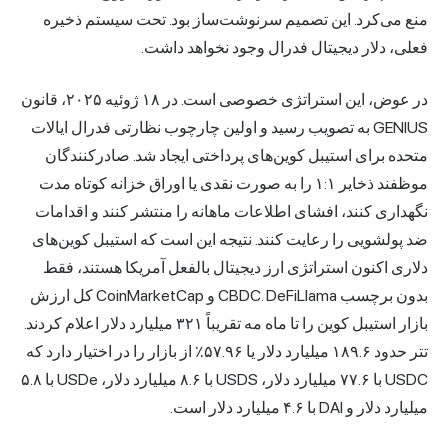
منع می‌کرد. این تصمیم سرنوشت‌ساز بود. تحت سیستم ذخیره
فعلی، دلار دیجیتال فدرال وجود نخواهد داشت.
در عوض، این استراتژی خصوصی است. در ۱۸ ژوئیه ۲۰۲۵، قانون
GENIUS به تصویب رسید و اولین چارچوب نظارتی فدرال ایالات
متحده برای استیبل کوین‌های پرداختی ایجاد شد. صادرکنندگان
موظفند ذخایر ۱:۱ را به صورت نقدی یا اوراق خزانه کوتاه مدت
نگهداری کنند، افشای اطلاعات ماهانه را منتشر کنند و اقدامات
ضد پولشویی را رعایت کنند. نتیجه این است که استیبل کوین‌های
دلاری اکنون استراتژی ارز دیجیتال بالفعل آمریکا هستند، فقط
بدون برچسب CBDC. DeFiLlama و CoinMarketCap کل ارزش
بازار استیبل کوین را تا ماه مه تقریباً ۳۲۱ میلیارد دلار اعلام کردند.
تتر حدود ۱۸۹.۶ میلیارد دلار یا ۵۷.۹۶٪ از بازار را در اختیار دارد که
USDC با ۷۷.۶ میلیارد دلار، USDS با ۸.۶ میلیارد دلار، USDe با ۵.۸
میلیارد دلار و DAI با ۴.۶ میلیارد دلار است.